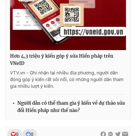
Ðiện thoại Thời báo VTV:
024.66 897 897
Email:
toasoan@vtv.vn
Liên hệ quảng cáo:
024-7300.7108
Hơn 4,3 triệu ý kiến góp ý sửa Hiến pháp trên
VNeID
VTV.vn - Ghi nhận tại nhiều địa phương, người dân
đóng góp ý kiến rất sôi nổi, có những người dân tham
gia nhiều lượt ý kiến.
Người dân có thể tham gia ý kiến về dự thảo sửa
® Cấm sao chép dưới mọi hình thức nếu không có sự chấp
đổi Hiến pháp như thế nào?
thuận bằng văn bản. Ghi rõ nguồn VTV.vn khi phát hành lại
thông tin từ website này.
0
0