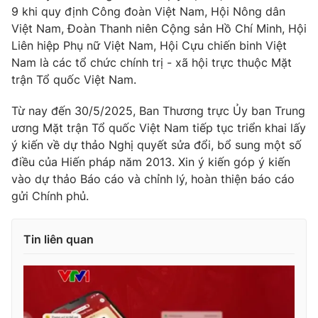
9 khi quy định Công đoàn Việt Nam, Hội Nông dân
Việt Nam, Đoàn Thanh niên Cộng sản Hồ Chí Minh, Hội
Liên hiệp Phụ nữ Việt Nam, Hội Cựu chiến binh Việt
Nam là các tổ chức chính trị - xã hội trực thuộc Mặt
THỜI BÁO VTV
trận Tổ quốc Việt Nam.
Từ nay đến 30/5/2025, Ban Thương trực Ủy ban Trung
ương Mặt trận Tổ quốc Việt Nam tiếp tục triển khai lấy
Theo dõi báo trên
ý kiến về dự thảo Nghị quyết sửa đổi, bổ sung một số
điều của Hiến pháp năm 2013. Xin ý kiến góp ý kiến
Cơ quan chủ quản:
vào dự thảo Báo cáo và chỉnh lý, hoàn thiện báo cáo
Đài Truyền hình Việt Nam
gửi Chính phủ.
Cơ quan báo chí:
Thời báo VTV
Giấy phép hoạt động báo in và báo điện tử số 483/GP-BTTTT
cấp ngày 29/12/2023
Tin liên quan
Tổng Biên tập:
Vũ Thanh Thủy
Phó Tổng Biên tập:
Nguyễn Thị Mỹ Hạnh, Phạm Quốc Thắng,
Nguyễn Trọng Ninh
Tổng đài VTV:
024.38 355 931 - 024.38 355 932