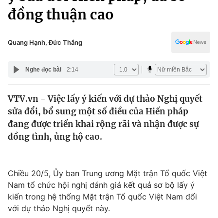
Chính trị
đồng thuận cao
Truyền hình
Văn hóa - Giải trí
Xã hội
Y tế
Quang Hạnh, Đức Thắng
Đời sống
Pháp luật
Công nghệ
Nghe đọc bài
2:14
Giáo dục
Y tế
VTV.vn - Việc lấy ý kiến với dự thảo Nghị quyết
sửa đổi, bổ sung một số điều của Hiến pháp
Thế giới
đang được triển khai rộng rãi và nhận được sự
Tin tức
đồng tình, ủng hộ cao.
Kinh tế
Thế giới đó đây
Tài chính
Dữ liệu và đời sống
Chiều 20/5, Ủy ban Trung ương Mặt trận Tổ quốc Việt
Câu chuyện quốc tế
Thị trường
Nam tổ chức hội nghị đánh giá kết quả sơ bộ lấy ý
kiến trong hệ thống Mặt trận Tổ quốc Việt Nam đối
Truyền hình
Góc doanh nghiệp
với dự thảo Nghị quyết này.