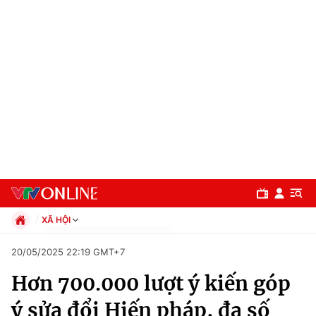
XÃ HỘI
Chính trị
20/05/2025 22:19 GMT+7
Xã hội
Hơn 700.000 lượt ý kiến góp
Pháp luật
Chuyên mục
Kinh tế
ý sửa đổi Hiến pháp, đa số
Thể thao