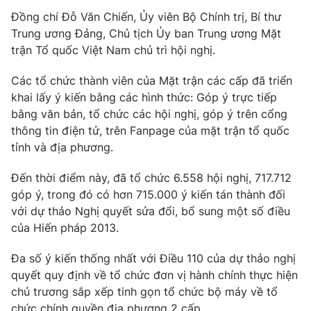
Phim VTV
Giải trí
Đồng chí Đỗ Văn Chiến, Ủy viên Bộ Chính trị, Bí thư
Hậu trường
Trung ương Đảng, Chủ tịch Ủy ban Trung ương Mặt
Điện ảnh
trận Tổ quốc Việt Nam chủ trì hội nghị.
Đời sống
Nhân vật
Âm nhạc
Các tổ chức thành viên của Mặt trận các cấp đã triển
Du lịch
Khán giả
Giáo dục
khai lấy ý kiến bằng các hình thức: Góp ý trực tiếp
Sao
Làm đẹp
bằng văn bản, tổ chức các hội nghị, góp ý trên cổng
Giải sao mai
Tuyển sinh
thông tin điện tử, trên Fanpage của mặt trận tổ quốc
Công nghệ
Chất lượng cuộc sống
tỉnh và địa phương.
Học trực tuyến
Hitech Công nghệ tương lai
Giao lưu trực tuyến
Đến thời điểm này, đã tổ chức 6.558 hội nghị, 717.712
Sản phẩm
góp ý, trong đó có hơn 715.000 ý kiến tán thành đối
với dự thảo Nghị quyết sửa đổi, bổ sung một số điều
Lịch phát sóng
Thị trường
của Hiến pháp 2013.
Tư vấn
Đa số ý kiến thống nhất với Điều 110 của dự thảo nghị
Chuyên mục khác
quyết quy định về tổ chức đơn vị hành chính thực hiện
chủ trương sắp xếp tinh gọn tổ chức bộ máy về tổ
Emagazine
Podcast
chức chính quyền địa phương 2 cấp.