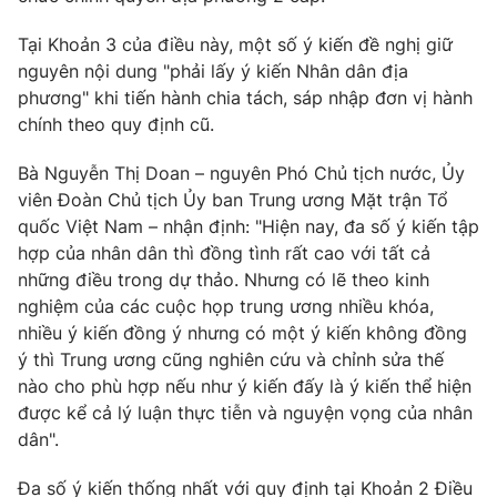
Photo
Infographic
Tại Khoản 3 của điều này, một số ý kiến đề nghị giữ
nguyên nội dung "phải lấy ý kiến Nhân dân địa
phương" khi tiến hành chia tách, sáp nhập đơn vị hành
Video
Shorts video
chính theo quy định cũ.
VTV Money
VTV Thể thao
Bà Nguyễn Thị Doan – nguyên Phó Chủ tịch nước, Ủy
viên Đoàn Chủ tịch Ủy ban Trung ương Mặt trận Tổ
quốc Việt Nam – nhận định: "Hiện nay, đa số ý kiến tập
VTV Sức khoẻ
Bất động sản
hợp của nhân dân thì đồng tình rất cao với tất cả
những điều trong dự thảo. Nhưng có lẽ theo kinh
Thị trường 24h
Tấm lòng Việt
nghiệm của các cuộc họp trung ương nhiều khóa,
nhiều ý kiến đồng ý nhưng có một ý kiến không đồng
VTV4
Vươn mình bằng AI
ý thì Trung ương cũng nghiên cứu và chỉnh sửa thế
nào cho phù hợp nếu như ý kiến đấy là ý kiến thể hiện
được kể cả lý luận thực tiễn và nguyện vọng của nhân
VTV9
VTV8
dân".
Liên hệ tòa soạn
English
Đa số ý kiến thống nhất với quy định tại Khoản 2 Điều