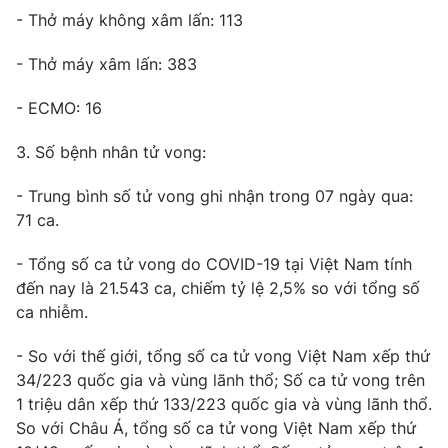
- Thở máy không xâm lấn: 113
- Thở máy xâm lấn: 383
THỜI BÁO VTV
- ECMO: 16
3. Số bệnh nhân tử vong:
Theo dõi báo trên
- Trung bình số tử vong ghi nhận trong 07 ngày qua:
Cơ quan chủ quản:
Đài Truyền hình Việt Nam
71 ca.
Cơ quan báo chí:
Thời báo VTV
- Tổng số ca tử vong do COVID-19 tại Việt Nam tính
Giấy phép hoạt động báo in và báo điện tử số 483/GP-BTTTT
đến nay là 21.543 ca, chiếm tỷ lệ 2,5% so với tổng số
cấp ngày 29/12/2023
ca nhiễm.
Tổng Biên tập:
Vũ Thanh Thủy
Phó Tổng Biên tập:
Nguyễn Thị Mỹ Hạnh, Phạm Quốc Thắng,
- So với thế giới, tổng số ca tử vong Việt Nam xếp thứ
Nguyễn Trọng Ninh
34/223 quốc gia và vùng lãnh thổ; Số ca tử vong trên
Tổng đài VTV:
024.38 355 931 - 024.38 355 932
1 triệu dân xếp thứ 133/223 quốc gia và vùng lãnh thổ.
Ðiện thoại Thời báo VTV:
024.66 897 897
So với Châu Á, tổng số ca tử vong Việt Nam xếp thứ