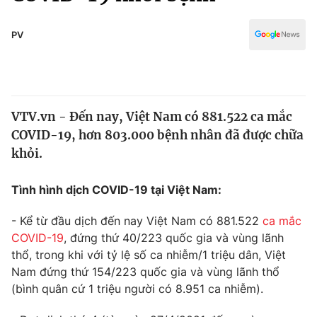
Chính trị
Truyền hình
Văn hóa - Giải trí
PV
Xã hội
Y tế
Đời sống
Pháp luật
Công nghệ
Giáo dục
VTV.vn - Đến nay, Việt Nam có 881.522 ca mắc
Y tế
COVID-19, hơn 803.000 bệnh nhân đã được chữa
khỏi.
Thế giới
Tình hình dịch COVID-19 tại Việt Nam:
Tin tức
Kinh tế
- Kể từ đầu dịch đến nay Việt Nam có 881.522
ca mắc
Thế giới đó đây
COVID-19
, đứng thứ 40/223 quốc gia và vùng lãnh
Tài chính
Dữ liệu và đời sống
Câu chuyện quốc tế
thổ, trong khi với tỷ lệ số ca nhiễm/1 triệu dân, Việt
Thị trường
Nam đứng thứ 154/223 quốc gia và vùng lãnh thổ
(bình quân cứ 1 triệu người có 8.951 ca nhiễm).
Truyền hình
Góc doanh nghiệp