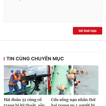
Gửi bình luận
TIN CÙNG CHUYÊN MỤC
Hải đoàn 32 củng cố
Cứu sống nạn nhân thứ
trang bị kỹ thuật, sẵn
hai trong vụ 4 người bị