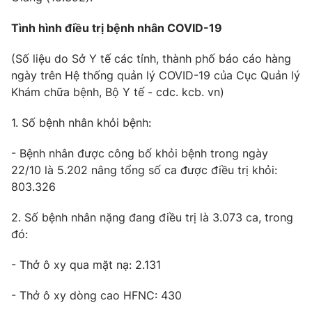
Photo
Infographic
Tình hình điều trị bệnh nhân COVID-19
(Số liệu do Sở Y tế các tỉnh, thành phố báo cáo hàng
Video
Shorts video
ngày trên Hệ thống quản lý COVID-19 của Cục Quản lý
Khám chữa bệnh, Bộ Y tế - cdc. kcb. vn)
VTV Money
VTV Thể thao
1. Số bệnh nhân khỏi bệnh:
VTV Sức khoẻ
Bất động sản
- Bệnh nhân được công bố khỏi bệnh trong ngày
22/10 là 5.202 nâng tổng số ca được điều trị khỏi:
Thị trường 24h
Tấm lòng Việt
803.326
2. Số bệnh nhân nặng đang điều trị là 3.073 ca, trong
VTV4
Vươn mình bằng AI
đó:
VTV9
- Thở ô xy qua mặt nạ: 2.131
VTV8
- Thở ô xy dòng cao HFNC: 430
Liên hệ tòa soạn
English