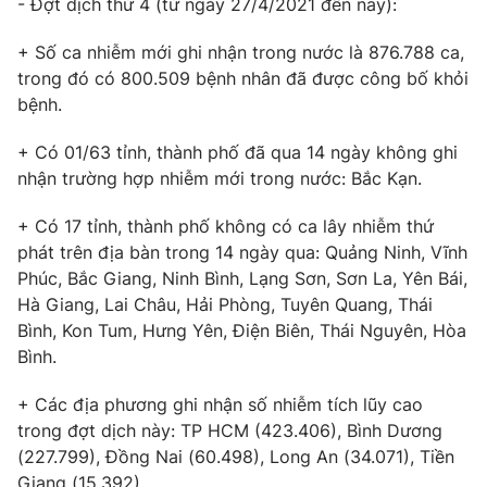
- Đợt dịch thứ 4 (từ ngày 27/4/2021 đến nay):
Phim VTV
Giải trí
Hậu trường
+ Số ca nhiễm mới ghi nhận trong nước là 876.788 ca,
Điện ảnh
trong đó có 800.509 bệnh nhân đã được công bố khỏi
Đời sống
Nhân vật
bệnh.
Âm nhạc
Du lịch
Khán giả
Giáo dục
+ Có 01/63 tỉnh, thành phố đã qua 14 ngày không ghi
Sao
Làm đẹp
nhận trường hợp nhiễm mới trong nước: Bắc Kạn.
Giải sao mai
Tuyển sinh
Công nghệ
Chất lượng cuộc sống
+ Có 17 tỉnh, thành phố không có ca lây nhiễm thứ
Học trực tuyến
phát trên địa bàn trong 14 ngày qua: Quảng Ninh, Vĩnh
Hitech Công nghệ tương lai
Giao lưu trực tuyến
Phúc, Bắc Giang, Ninh Bình, Lạng Sơn, Sơn La, Yên Bái,
Sản phẩm
Hà Giang, Lai Châu, Hải Phòng, Tuyên Quang, Thái
Bình, Kon Tum, Hưng Yên, Điện Biên, Thái Nguyên, Hòa
Lịch phát sóng
Thị trường
Bình.
Tư vấn
+ Các địa phương ghi nhận số nhiễm tích lũy cao
Chuyên mục khác
trong đợt dịch này: TP HCM (423.406), Bình Dương
(227.799), Đồng Nai (60.498), Long An (34.071), Tiền
Emagazine
Podcast
Giang (15.392).