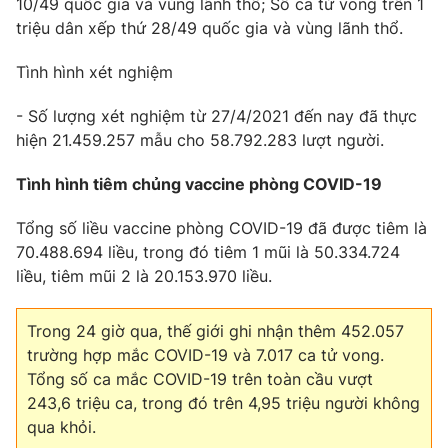
Email:
toasoan@vtv.vn
10/49 quốc gia và vùng lãnh thổ; Số ca tử vong trên 1
triệu dân xếp thứ 28/49 quốc gia và vùng lãnh thổ.
Liên hệ quảng cáo:
024-7300.7108
Tình hình xét nghiệm
- Số lượng xét nghiệm từ 27/4/2021 đến nay đã thực
hiện 21.459.257 mẫu cho 58.792.283 lượt người.
Tình hình tiêm chủng vaccine phòng COVID-19
Tổng số liều vaccine phòng COVID-19 đã được tiêm là
70.488.694 liều, trong đó tiêm 1 mũi là 50.334.724
liều, tiêm mũi 2 là 20.153.970 liều.
® Cấm sao chép dưới mọi hình thức nếu không có sự chấp
Trong 24 giờ qua, thế giới ghi nhận thêm 452.057
thuận bằng văn bản. Ghi rõ nguồn VTV.vn khi phát hành lại
thông tin từ website này.
trường hợp mắc COVID-19 và 7.017 ca tử vong.
Tổng số ca mắc COVID-19 trên toàn cầu vượt
243,6 triệu ca, trong đó trên 4,95 triệu người không
qua khỏi.