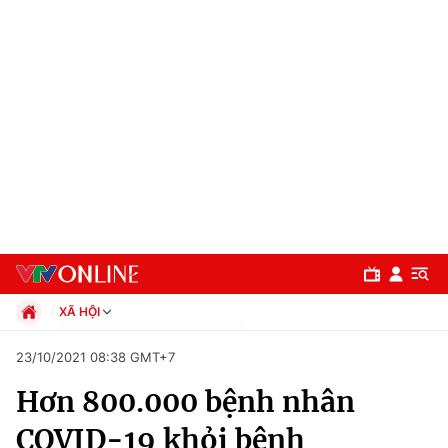
XÃ HỘI
Chính trị
23/10/2021 08:38 GMT+7
Xã hội
Hơn 800.000 bệnh nhân
Pháp luật
Chuyên mục
Kinh tế
COVID-19 khỏi bệnh
Thể thao