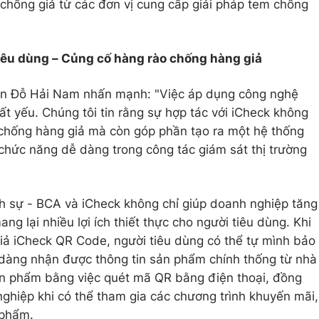
 chống giả từ các đơn vị cung cấp giải pháp tem chống
iêu dùng – Củng cố hàng rào chống hàng giả
uyễn Đỗ Hải Nam nhấn mạnh: "Việc áp dụng công nghệ
ất yếu. Chúng tôi tin rằng sự hợp tác với iCheck không
 chống hàng giả mà còn góp phần tạo ra một hệ thống
chức năng dễ dàng trong công tác giám sát thị trường
h sự - BCA và iCheck không chỉ giúp doanh nghiệp tăng
 lại nhiều lợi ích thiết thực cho người tiêu dùng. Khi
ả iCheck QR Code, người tiêu dùng có thể tự mình bảo
 dàng nhận được thông tin sản phẩm chính thống từ nhà
ản phẩm bằng việc quét mã QR bằng điện thoại, đồng
 nghiệp khi có thể tham gia các chương trình khuyến mãi,
 phẩm.