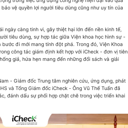
rọng trong việc ứng dụng công nghệ hiện đại vào quá
 bảo vệ quyền lợi người tiêu dùng cũng như uy tín của
i ngày càng tinh vi, gây thiệt hại lớn đến nền kinh tế,
ười tiêu dùng, sự hợp tác giữa Viện khoa học hình sự -
 bước đi mới mang tính đột phá. Trong đó, Viện Khoa
ong công tác giám định kết hợp với iCheck - đơn vị tiên
chống giả, hứa hẹn mang đến những đổi sách và giải
i Nam - Giám đốc Trung tâm nghiên cứu, ứng dụng, phát
KHHS và Tổng Giám đốc iCheck - Ông Vũ Thế Tuấn đã
ác, đánh dấu sự phối hợp chặt chẽ trong việc triển khai