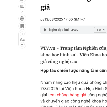
giả
0
pv
13/03/2025 17:00 GMT+7
Giải trí
Đời sống
4:45
Nghe đọc bài
Điện ảnh
Du lịch
Âm nhạc
Làm đẹp
VTV.vn - Trung tâm Nghiên cứu,
Sao
Chất lượng cuộc sốn
khoa học hình sự - Viện Khoa họ
giả công nghệ cao.
Hợp tác chiến lược nâng tầm cô
Nhằm nâng cao hiệu quả phòng chố
7/3/2025 tại Viện Khoa Học Hình S
giải
tem chống hàng giả
công nghệ 
và chuyển giao công nghệ khoa họ