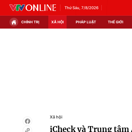
Thứ Sáu, 7/8/2026
CHÍNH TRỊ
XÃ HỘI
PHÁP LUẬT
THẾ GIỚI
Chính trị
Xã hội
Thế giới
Kinh tế
Tin tức
Tài chính
Thế giới đó đây
Thị trường
Câu chuyện quốc tế
Góc doanh nghiệp
Dữ liệu và đời sống
Xã hội
iCheck và Trung tâm 