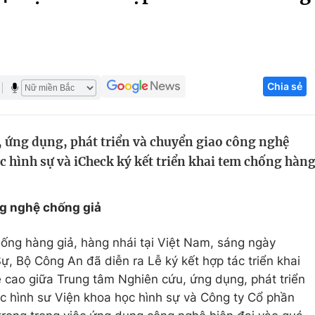
Góc ảnh
Giáo dục
Công nghệ
Chia sẻ
Tuyển sinh
Hitech Công ng
Học trực tuyến
Sản phẩm
 ứng dụng, phát triển và chuyển giao công nghệ
g
Thị trường
c hình sự và iCheck ký kết triển khai tem chống hàn
Tư vấn
ng nghệ chống giả
ng hàng giả, hàng nhái tại Việt Nam, sáng ngày
ự, Bộ Công An đã diễn ra Lễ ký kết hợp tác triển khai
cao giữa Trung tâm Nghiên cứu, ứng dụng, phát triển
c hình sư Viện khoa học hình sự và Công ty Cổ phần