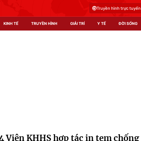
Truyền hình trực tuyến
KINH TẾ
TRUYỀN HÌNH
GIẢI TRÍ
Y TẾ
ĐỜI SỐNG
Pháp luật
Y tế
Truyền hình
Multimedia
Phim VTV
Video
Hậu trường
Shorts video
Nhân vật
Podcast
Khán giả
EMagazine
Giải sao mai
Photo
4 Viện KHHS hợp tác in tem chống
Infographic