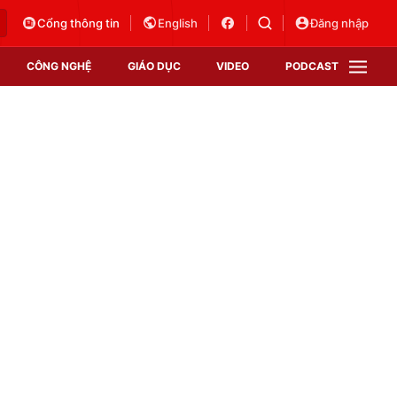
Cổng thông tin
English
Đăng nhập
CÔNG NGHỆ
GIÁO DỤC
VIDEO
PODCAST
VTV Money
VTV Thể thao
VTV Sức khoẻ
Bất động sản
Thị trường 24h
Tấm lòng Việt
Vươn mình bằng AI
VTV4
VTV8
VTV9
Lịch phát sóng
Giao lưu trực tuyến
Sự kiện