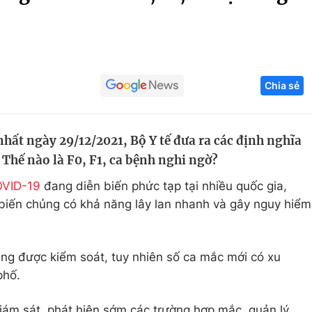
Góc ảnh
Giáo dục
Công nghệ
Chia sẻ
Tuyển sinh
Hitech Công ng
Học trực tuyến
Sản phẩm
ất ngày 29/12/2021, Bộ Y tế đưa ra các định nghĩa
g
Thị trường
Thế nào là F0, F1, ca bệnh nghi ngờ?
Tư vấn
VID-19
đang diễn biến phức tạp tại nhiều quốc gia,
c biến chủng có khả năng lây lan nhanh và gây nguy hiểm
ng được kiểm soát, tuy nhiên số ca mắc mới có xu
phố.
iám sát, phát hiện sớm các trường hợp mắc, quản lý