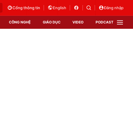
Cổng thông tin
English
Đăng nhập
CÔNG NGHỆ
GIÁO DỤC
VIDEO
PODCAST
VTV Money
VTV Thể thao
VTV Sức khoẻ
Bất động sản
Thị trường 24h
Tấm lòng Việt
Vươn mình bằng AI
VTV4
VTV8
VTV9
Lịch phát sóng
Giao lưu trực tuyến
Sự kiện