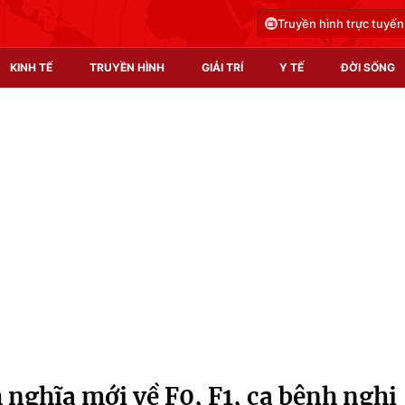
Truyền hình trực tuyến
KINH TẾ
TRUYỀN HÌNH
GIẢI TRÍ
Y TẾ
ĐỜI SỐNG
Pháp luật
Y tế
Truyền hình
Multimedia
Phim VTV
Video
Hậu trường
Shorts video
Nhân vật
Podcast
Khán giả
EMagazine
Giải sao mai
Photo
ghĩa mới về F0, F1, ca bệnh nghi
Infographic