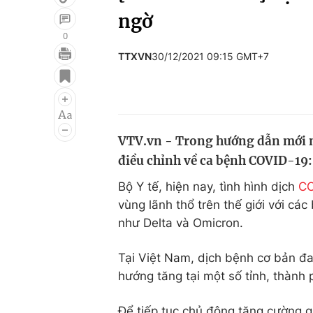
ngờ
0
TTXVN
30/12/2021 09:15 GMT+7
Giải trí
Đời sống
Điện ảnh
Du lịch
Âm nhạc
Làm đẹp
VTV.vn - Trong hướng dẫn mới nh
Sao
Chất lượng cuộc sốn
điều chỉnh về ca bệnh COVID-19: 
Bộ Y tế, hiện nay, tình hình dịch
CO
vùng lãnh thổ trên thế giới với cá
như Delta và Omicron.
Tại Việt Nam, dịch bệnh cơ bản đa
hướng tăng tại một số tỉnh, thành 
Để tiếp tục chủ động tăng cường g