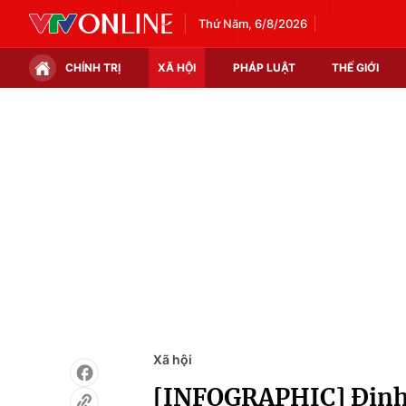
Thứ Năm, 6/8/2026
CHÍNH TRỊ
XÃ HỘI
PHÁP LUẬT
THẾ GIỚI
Chính trị
Xã hội
Thế giới
Kinh tế
Tin tức
Tài chính
Thế giới đó đây
Thị trường
Câu chuyện quốc tế
Góc doanh nghiệp
Dữ liệu và đời sống
Xã hội
[INFOGRAPHIC] Định n