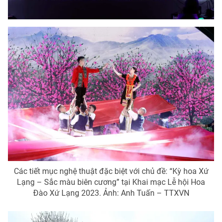
Photo
Infographic
Video
Shorts video
VTV Money
VTV Thể thao
VTV Sức khoẻ
Bất động sản
Thị trường 24h
Tấm lòng Việt
VTV4
Vươn mình bằng AI
Các tiết mục nghệ thuật đặc biệt với chủ đề: “Kỳ hoa Xứ
Lạng – Sắc màu biên cương” tại Khai mạc Lễ hội Hoa
VTV9
VTV8
Đào Xứ Lạng 2023. Ảnh: Anh Tuấn – TTXVN
Liên hệ tòa soạn
English