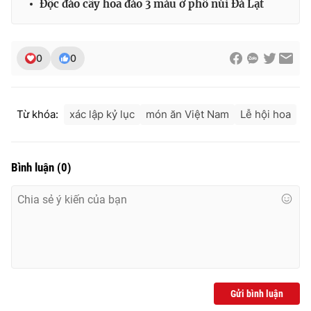
Độc đáo cây hoa đào 3 màu ở phố núi Đà Lạt
0
0
Từ khóa:
xác lập kỷ lục
món ăn Việt Nam
Lễ hội hoa
Bình luận
(
0
)
Gửi bình luận