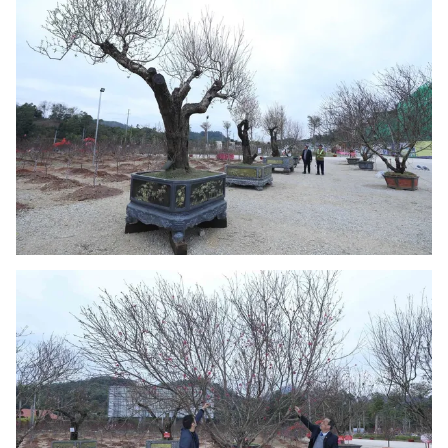
THỜI BÁO VTV
Theo dõi báo trên
Cơ quan chủ quản:
Đài Truyền hình Việt Nam
Cơ quan báo chí:
Thời báo VTV
Giấy phép hoạt động báo in và báo điện tử số 483/GP-BTTTT
cấp ngày 29/12/2023
Tổng Biên tập:
Vũ Thanh Thủy
Phó Tổng Biên tập:
Nguyễn Thị Mỹ Hạnh, Phạm Quốc Thắng,
Nguyễn Trọng Ninh
Tổng đài VTV:
024.38 355 931 - 024.38 355 932