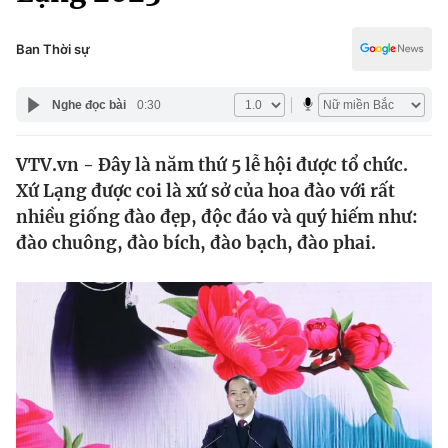
Chính trị
Truyền hình
Văn hóa - Giải trí
Ban Thời sự
Xã hội
Y tế
Đời sống
Nghe đọc bài
0:30
Pháp luật
Công nghệ
Giáo dục
VTV.vn - Đây là năm thứ 5 lễ hội được tổ chức.
Y tế
Xứ Lạng được coi là xứ sở của hoa đào với rất
nhiều giống đào đẹp, độc đáo và quý hiếm như:
Thế giới
đào chuông, đào bích, đào bạch, đào phai.
Tin tức
Kinh tế
Thế giới đó đây
Tài chính
Dữ liệu và đời sống
Câu chuyện quốc tế
Thị trường
Truyền hình
Góc doanh nghiệp