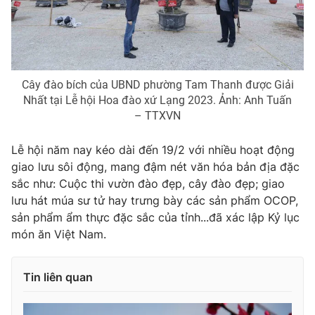
Ðiện thoại Thời báo VTV:
024.66 897 897
Email:
toasoan@vtv.vn
Liên hệ quảng cáo:
024-7300.7108
Cây đào bích của UBND phường Tam Thanh được Giải
Nhất tại Lễ hội Hoa đào xứ Lạng 2023. Ảnh: Anh Tuấn
– TTXVN
Lễ hội năm nay kéo dài đến 19/2 với nhiều hoạt động
giao lưu sôi động, mang đậm nét văn hóa bản địa đặc
sắc như: Cuộc thi vườn đào đẹp, cây đào đẹp; giao
lưu hát múa sư tử hay trưng bày các sản phẩm OCOP,
sản phẩm ẩm thực đặc sắc của tỉnh...đã xác lập Kỷ lục
món ăn Việt Nam.
® Cấm sao chép dưới mọi hình thức nếu không có sự chấp
thuận bằng văn bản. Ghi rõ nguồn VTV.vn khi phát hành lại
thông tin từ website này.
Tin liên quan