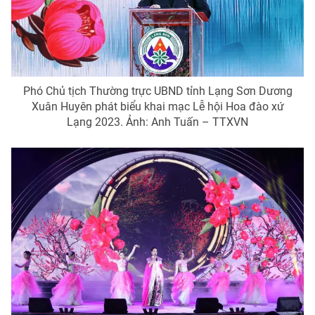
Phim VTV
Giải trí
Hậu trường
Điện ảnh
Đời sống
Nhân vật
Âm nhạc
Du lịch
Khán giả
Phó Chủ tịch Thường trực UBND tỉnh Lạng Sơn Dương
Giáo dục
Sao
Xuân Huyên phát biểu khai mạc Lễ hội Hoa đào xứ
Làm đẹp
Giải sao mai
Lạng 2023. Ảnh: Anh Tuấn – TTXVN
Tuyển sinh
Công nghệ
Chất lượng cuộc sống
Học trực tuyến
Hitech Công nghệ tương lai
Giao lưu trực tuyến
Sản phẩm
Lịch phát sóng
Thị trường
Tư vấn
Chuyên mục khác
Emagazine
Podcast