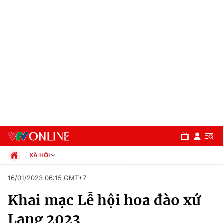
XÃ HỘI
Chính trị
16/01/2023 06:15 GMT+7
Xã hội
Khai mạc Lễ hội hoa đào xứ
Pháp luật
Chuyên mục
Kinh tế
Lạng 2023
Thể thao