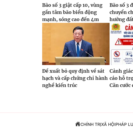
Bão số 3 giật cấp 10, vùng
Bão số 3 
gần tâm bão biển động
chuyển c
mạnh, sóng cao đến 4m
hưởng đất
Đề xuất bỏ quy định về sát
Cảnh giác
hạch và cấp chứng chỉ hành
cáo hỗ tr
nghề kiến trúc
Căn cước 
CHÍNH TRỊ
XÃ HỘI
PHÁP L