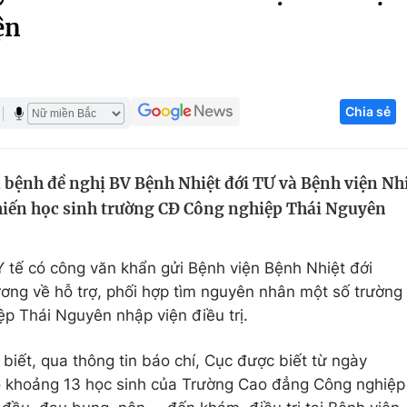
ện
Góc ảnh
Giáo dục
Công nghệ
Chia sẻ
Tuyển sinh
Hitech Công ng
Học trực tuyến
Sản phẩm
 bệnh đề nghị BV Bệnh Nhiệt đới TƯ và Bệnh viện Nh
g
Thị trường
iến học sinh trường CĐ Công nghiệp Thái Nguyên
Tư vấn
 tế có công văn khẩn gửi Bệnh viện Bệnh Nhiệt đới
ơng về hỗ trợ, phối hợp tìm nguyên nhân một số trường
p Thái Nguyên nhập viện điều trị.
iết, qua thông tin báo chí, Cục được biết từ ngày
 khoảng 13 học sinh của Trường Cao đẳng Công nghiệp