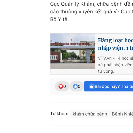
Cục Quản lý Khám, chữa bệnh đề ng
cáo thường xuyên kết quả về Cục 
Bộ Y tế.
Hàng loạt họ
nhập viện, 1 
VTV.vn - 14 học 
xá phải nhập viện
tử vong.
0
0
Bài đọc hay? Thả t
Từ khóa:
khám chữa bệnh
Bệnh Nhiệ