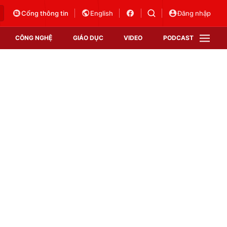
Cổng thông tin
English
Đăng nhập
CÔNG NGHỆ
GIÁO DỤC
VIDEO
PODCAST
VTV Money
VTV Thể thao
VTV Sức khoẻ
Bất động sản
Thị trường 24h
Tấm lòng Việt
Vươn mình bằng AI
VTV4
VTV8
VTV9
Lịch phát sóng
Giao lưu trực tuyến
Sự kiện