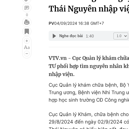
Thái Nguyên nhập vi
0
PV
04/09/2024 16:38 GMT+7
Giải trí
Đời sống
1:40
Nghe đọc bài
Điện ảnh
Du lịch
Âm nhạc
Làm đẹp
VTV.vn - Cục Quản lý khám chữa
Sao
Chất lượng cuộc sốn
TƯ phối hợp tìm nguyên nhân kh
nhập viện.
Cục Quản lý khám chữa bệnh, Bộ Y
Trung ương, Bệnh viện Nhi Trung ư
hợp học sinh trường CĐ Công nghiệ
Cục Quản lý Khám, chữa bệnh cho b
29/8/2024 đến ngày 02/9/2024 có