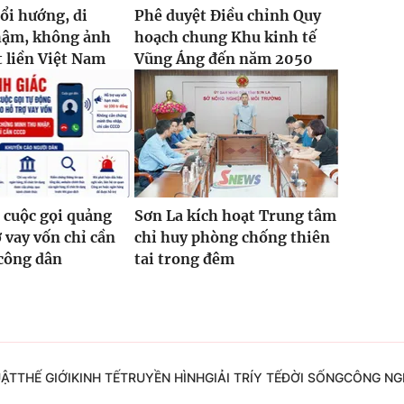
đổi hướng, di
Phê duyệt Điều chỉnh Quy
hậm, không ảnh
hoạch chung Khu kinh tế
 liền Việt Nam
Vũng Áng đến năm 2050
 cuộc gọi quảng
Sơn La kích hoạt Trung tâm
ợ vay vốn chỉ cần
chỉ huy phòng chống thiên
công dân
tai trong đêm
UẬT
THẾ GIỚI
KINH TẾ
TRUYỀN HÌNH
GIẢI TRÍ
Y TẾ
ĐỜI SỐNG
CÔNG NG