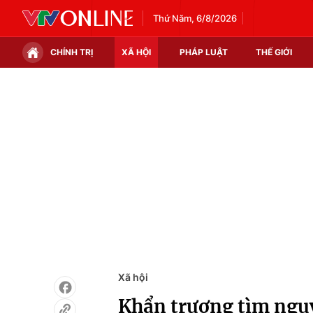
Thứ Năm, 6/8/2026
CHÍNH TRỊ
XÃ HỘI
PHÁP LUẬT
THẾ GIỚI
Chính trị
Xã hội
Thế giới
Kinh tế
Tin tức
Tài chính
Thế giới đó đây
Thị trường
Câu chuyện quốc tế
Góc doanh nghiệp
Dữ liệu và đời sống
Xã hội
Khẩn trương tìm nguy