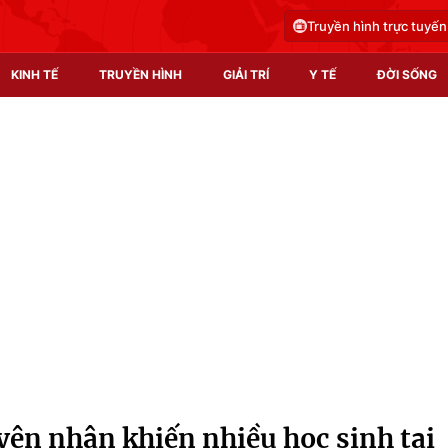
Truyền hình trực tuyến
KINH TẾ
TRUYỀN HÌNH
GIẢI TRÍ
Y TẾ
ĐỜI SỐNG
Pháp luật
Y tế
Truyền hình
Multimedia
Phim VTV
Video
Hậu trường
Shorts video
Nhân vật
Podcast
Khán giả
EMagazine
Giải sao mai
Photo
ên nhân khiến nhiều học sinh tại
Infographic