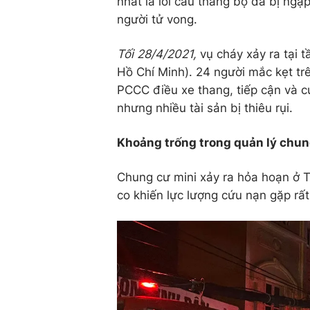
nhất là lối cầu thang bộ đã bị ngập
người tử vong.
Tối 28/4/2021,
vụ cháy xảy ra tại 
Hồ Chí Minh). 24 người mắc kẹt tr
PCCC điều xe thang, tiếp cận và c
nhưng nhiều tài sản bị thiêu rụi.
Khoảng trống trong quản lý chun
Chung cư mini xảy ra hỏa hoạn ở 
co khiến lực lượng cứu nạn gặp rấ