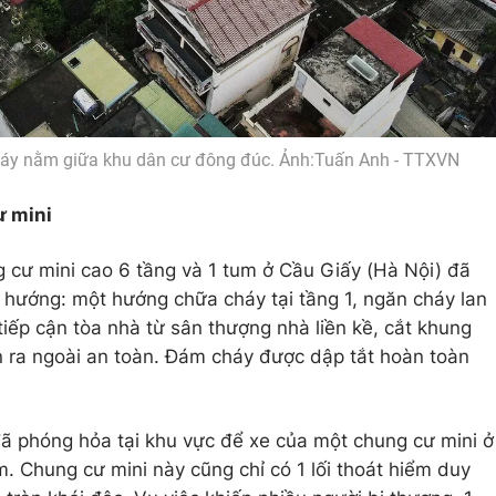
cháy nằm giữa khu dân cư đông đúc. Ảnh:Tuấn Anh - TTXVN
ư mini
 cư mini cao 6 tầng và 1 tum ở Cầu Giấy (Hà Nội) đã
 hướng: một hướng chữa cháy tại tầng 1, ngăn cháy lan
tiếp cận tòa nhà từ sân thượng nhà liền kề, cắt khung
n ra ngoài an toàn. Đám cháy được dập tắt hoàn toàn
ã phóng hỏa tại khu vực để xe của một chung cư mini ở
 Chung cư mini này cũng chỉ có 1 lối thoát hiểm duy