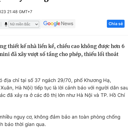
Góc ảnh
023 21:48 GMT+7
Chia sẻ
Giáo dục
Công nghệ
Tuyển sinh
Hitech Công ng
ng thiết kế nhà liền kề, chiều cao không được hơn 6
Học trực tuyến
Sản phẩm
ni đã xây vượt số tầng cho phép, thiếu lối thoát
g
Thị trường
Tư vấn
ó địa chỉ tại số 37 ngách 29/70, phố Khương Hạ,
ân, Hà Nội) tiếp tục là lời cảnh báo với người dân sa
ác đã xảy ra ở các đô thị lớn như Hà Nội và TP. Hồ Chí
n nhiều nguy cơ, không đảm bảo an toàn phòng chống
h báo thời gian qua.