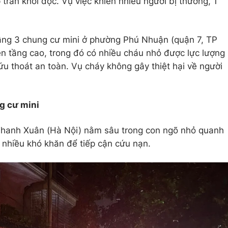
 tràn khói độc. Vụ việc khiến nhiều người bị thương, 1
tầng 3 chung cư mini ở phường Phú Nhuận (quận 7, TP
ên tầng cao, trong đó có nhiều cháu nhỏ được lực lượng
ứu thoát an toàn. Vụ cháy không gây thiệt hại về người
g cư mini
Thanh Xuân (Hà Nội) nằm sâu trong con ngõ nhỏ quanh
t nhiều khó khăn để tiếp cận cứu nạn.