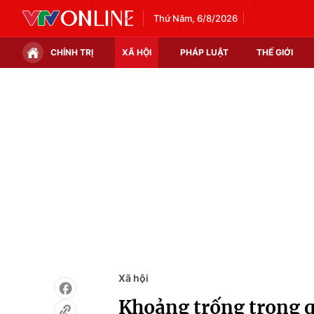
Thứ Năm, 6/8/2026
CHÍNH TRỊ
XÃ HỘI
PHÁP LUẬT
THẾ GIỚI
Chính trị
Xã hội
Thế giới
Kinh tế
Tin tức
Tài chính
Thế giới đó đây
Thị trường
Câu chuyện quốc tế
Góc doanh nghiệp
Dữ liệu và đời sống
Xã hội
Khoảng trống trong q