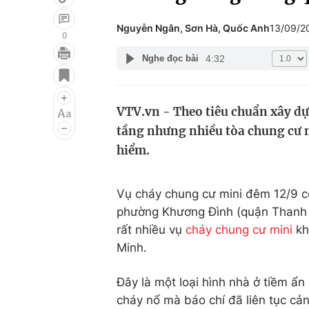
Nguyễn Ngân, Sơn Hà, Quốc Anh
13/09/2
0
4:32
Nghe đọc bài
Giải trí
Đời sống
Điện ảnh
Du lịch
VTV.vn - Theo tiêu chuẩn xây dự
Âm nhạc
Làm đẹp
tầng nhưng nhiều tòa chung cư mi
Sao
Chất lượng cuộc sốn
hiểm.
Vụ cháy chung cư mini đêm 12/9 c
phường Khương Đình (quận Thanh Xu
rất nhiều vụ
cháy chung cư mini
kh
Minh.
Đây là một loại hình nhà ở tiềm ẩ
cháy nổ mà báo chí đã liên tục cản