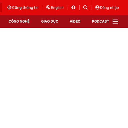
Cổng thông tin
English
Đăng nhập
CÔNG NGHỆ
GIÁO DỤC
VIDEO
PODCAST
VTV Money
VTV Thể thao
VTV Sức khoẻ
Bất động sản
Thị trường 24h
Tấm lòng Việt
Vươn mình bằng AI
VTV4
VTV8
VTV9
Lịch phát sóng
Giao lưu trực tuyến
Sự kiện