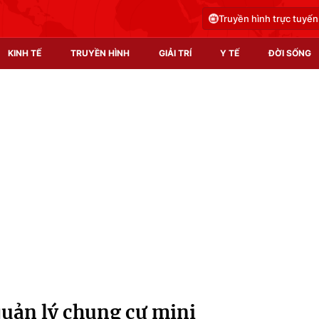
Truyền hình trực tuyến
KINH TẾ
TRUYỀN HÌNH
GIẢI TRÍ
Y TẾ
ĐỜI SỐNG
Pháp luật
Y tế
Truyền hình
Multimedia
Phim VTV
Video
Hậu trường
Shorts video
Nhân vật
Podcast
Khán giả
EMagazine
Giải sao mai
Photo
uản lý chung cư mini
Infographic