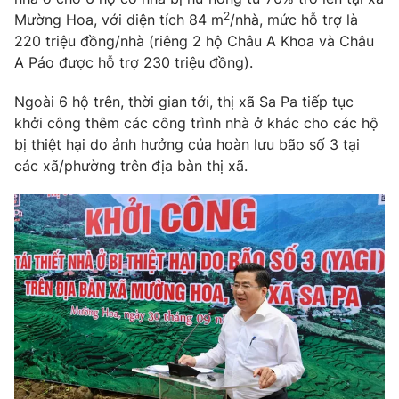
Phim VTV
2
Giải trí
Mường Hoa, với diện tích 84 m
/nhà, mức hỗ trợ là
Hậu trường
220 triệu đồng/nhà (riêng 2 hộ Châu A Khoa và Châu
Điện ảnh
A Páo được hỗ trợ 230 triệu đồng).
Đời sống
Nhân vật
Âm nhạc
Ngoài 6 hộ trên, thời gian tới, thị xã Sa Pa tiếp tục
Du lịch
Khán giả
Giáo dục
khởi công thêm các công trình nhà ở khác cho các hộ
Sao
Làm đẹp
bị thiệt hại do ảnh hưởng của hoàn lưu bão số 3 tại
Giải sao mai
Tuyển sinh
các xã/phường trên địa bàn thị xã.
Công nghệ
Chất lượng cuộc sống
Học trực tuyến
Hitech Công nghệ tương lai
Giao lưu trực tuyến
Sản phẩm
Lịch phát sóng
Thị trường
Tư vấn
Chuyên mục khác
Emagazine
Podcast