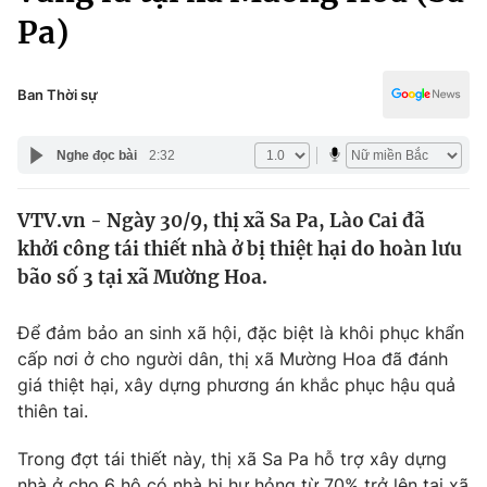
Chính trị
Pa)
Truyền hình
Văn hóa - Giải trí
Xã hội
Y tế
Ban Thời sự
Đời sống
Pháp luật
Công nghệ
Nghe đọc bài
2:32
Giáo dục
Y tế
VTV.vn - Ngày 30/9, thị xã Sa Pa, Lào Cai đã
khởi công tái thiết nhà ở bị thiệt hại do hoàn lưu
Thế giới
bão số 3 tại xã Mường Hoa.
Tin tức
Kinh tế
Để đảm bảo an sinh xã hội, đặc biệt là khôi phục khẩn
Thế giới đó đây
cấp nơi ở cho người dân, thị xã Mường Hoa đã đánh
Tài chính
Dữ liệu và đời sống
giá thiệt hại, xây dựng phương án khắc phục hậu quả
Câu chuyện quốc tế
Thị trường
thiên tai.
Truyền hình
Góc doanh nghiệp
Trong đợt tái thiết này, thị xã Sa Pa hỗ trợ xây dựng
nhà ở cho 6 hộ có nhà bị hư hỏng từ 70% trở lên tại xã