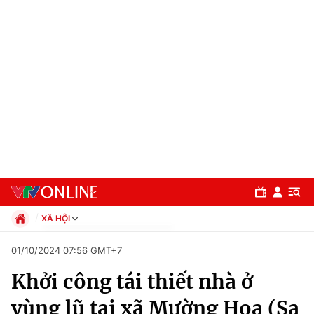
XÃ HỘI
Chính trị
01/10/2024 07:56 GMT+7
Xã hội
Khởi công tái thiết nhà ở
Pháp luật
Chuyên mục
Kinh tế
vùng lũ tại xã Mường Hoa (Sa
Thể thao