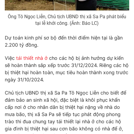
Photo
Infographic
Ông Tô Ngọc Liễn, Chủ tịch UBND thị xã Sa Pa phát biểu
tại lễ khởi công. (Ảnh: Báo LC)
Video
Shorts video
Dự toán kinh phí sơ bộ đến thời điểm hiện tại là gần
VTV Money
VTV Thể thao
2.200 tỷ đồng.
Việc
tái thiết nhà ở
cho các hộ bị ảnh hưởng dự kiến
VTV Sức khoẻ
Bất động sản
sẽ hoàn thành sắp xếp trước 31/12/2024. Riêng các hộ
bị thiệt hại hoàn toàn, mục tiêu hoàn thành xong trước
Thị trường 24h
Tấm lòng Việt
ngày 31/10/2024.
Chủ tịch UBND thị xã Sa Pa Tô Ngọc Liễn cho biết để
VTV4
Vươn mình bằng AI
đảm bảo an sinh xã hội, đặc biệt là khôi phục khẩn
cấp nơi ở cho nhân dân bị thiệt hại nặng về nhà do
VTV9
VTV8
mưa bão, thị xã Sa Pa sẽ tiếp tục phát động phong
trào thi đua chung tay tái thiết lại nhà ở cho các hộ
gia đình bị thiệt hại sau cơn bão không có nhà để ở,
Liên hệ tòa soạn
English