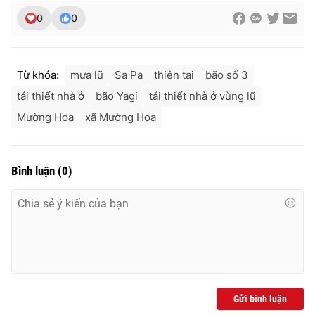
0
0
Từ khóa:
mưa lũ
Sa Pa
thiên tai
bão số 3
tái thiết nhà ở
bão Yagi
tái thiết nhà ở vùng lũ
Mường Hoa
xã Mường Hoa
Bình luận
(
0
)
Gửi bình luận