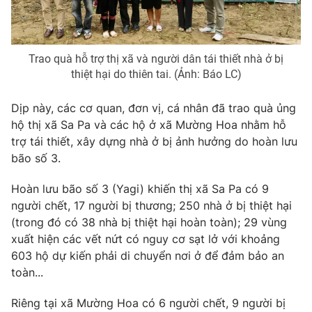
Ðiện thoại Thời báo VTV:
024.66 897 897
Email:
toasoan@vtv.vn
Liên hệ quảng cáo:
024-7300.7108
Trao quà hỗ trợ thị xã và người dân tái thiết nhà ở bị
thiệt hại do thiên tai. (Ảnh: Báo LC)
Dịp này, các cơ quan, đơn vị, cá nhân đã trao quà ủng
hộ thị xã Sa Pa và các hộ ở xã Mường Hoa nhằm hỗ
trợ tái thiết, xây dựng nhà ở bị ảnh hưởng do hoàn lưu
bão số 3.
Hoàn lưu bão số 3 (Yagi) khiến thị xã Sa Pa có 9
người chết, 17 người bị thương; 250 nhà ở bị thiệt hại
(trong đó có 38 nhà bị thiệt hại hoàn toàn); 29 vùng
xuất hiện các vết nứt có nguy cơ sạt lở với khoảng
® Cấm sao chép dưới mọi hình thức nếu không có sự chấp
603 hộ dự kiến phải di chuyển nơi ở để đảm bảo an
thuận bằng văn bản. Ghi rõ nguồn VTV.vn khi phát hành lại
thông tin từ website này.
toàn...
Riêng tại xã Mường Hoa có 6 người chết, 9 người bị