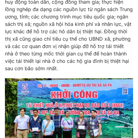
huy động toàn dân, cộng đồng tham gia; thực hiện
lồng nghép đa dạng các nguồn lực từ ngân sách Trung
ương, tỉnh; các chương trình mục tiêu quốc gia; ngân
sách thị xã; nguồn xã hội hóa kinh phí và nhân lực, vật
THỜI BÁO VTV
lực khác để hỗ trợ các hô dân bị thiệt hại. Đồng thời
thị xã cũng giao chỉ tiêu cụ thể cho UBND xã, phường
và các cơ quan đơn vị nhận giúp đỡ hỗ trợ tái thiết
nhà ở theo từng mốc thời gian cụ thể để hoàn thành
Theo dõi báo trên
việc tái thiết lại nhà ở cho các hộ gia đình bị thiệt hại
sau cơn bão sớm nhất.
Cơ quan chủ quản:
Đài Truyền hình Việt Nam
Cơ quan báo chí:
Thời báo VTV
Giấy phép hoạt động báo in và báo điện tử số 483/GP-BTTTT
cấp ngày 29/12/2023
Tổng Biên tập:
Vũ Thanh Thủy
Phó Tổng Biên tập:
Nguyễn Thị Mỹ Hạnh, Phạm Quốc Thắng,
Nguyễn Trọng Ninh
Tổng đài VTV:
024.38 355 931 - 024.38 355 932