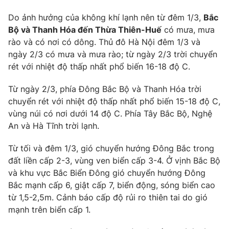
Phim VTV
Giải trí
Do ảnh hưởng của không khí lạnh nên từ đêm 1/3,
Bắc
Hậu trường
Bộ và Thanh Hóa đến Thừa Thiên-Huế
có mưa, mưa
Điện ảnh
Đời sống
rào và có nơi có dông. Thủ đô Hà Nội đêm 1/3 và
Nhân vật
Âm nhạc
ngày 2/3 có mưa và mưa rào; từ ngày 2/3 trời chuyển
Du lịch
Khán giả
rét với nhiệt độ thấp nhất phổ biến 16-18 độ C.
Giáo dục
Sao
Làm đẹp
Giải sao mai
Từ ngày 2/3, phía Đông Bắc Bộ và Thanh Hóa trời
Tuyển sinh
Công nghệ
chuyển rét với nhiệt độ thấp nhất phổ biến 15-18 độ C,
Chất lượng cuộc sống
Học trực tuyến
vùng núi có nơi dưới 14 độ C. Phía Tây Bắc Bộ, Nghệ
Hitech Công nghệ tương lai
An và Hà Tĩnh trời lạnh.
Giao lưu trực tuyến
Sản phẩm
Từ tối và đêm 1/3, gió chuyển hướng Đông Bắc trong
Lịch phát sóng
đất liền cấp 2-3, vùng ven biển cấp 3-4. Ở vịnh Bắc Bộ
Thị trường
và khu vực Bắc Biển Đông gió chuyển hướng Đông
Tư vấn
Bắc mạnh cấp 6, giật cấp 7, biển động, sóng biển cao
Chuyên mục khác
từ 1,5-2,5m. Cảnh báo cấp độ rủi ro thiên tai do gió
mạnh trên biển cấp 1.
Emagazine
Podcast