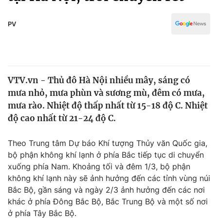
Chính trị
Truyền hình
Văn hóa - Giải trí
PV
Xã hội
Y tế
Đời sống
Pháp luật
Công nghệ
Giáo dục
VTV.vn - Thủ đô Hà Nội nhiều mây, sáng có
Y tế
mưa nhỏ, mưa phùn và sương mù, đêm có mưa,
mưa rào. Nhiệt độ thấp nhất từ 15-18 độ C. Nhiệt
Thế giới
độ cao nhất từ 21-24 độ C.
Tin tức
Theo Trung tâm Dự báo Khí tượng Thủy văn Quốc gia,
Kinh tế
bộ phận không khí lạnh ở phía Bắc tiếp tục di chuyển
Thế giới đó đây
Tài chính
xuống phía Nam. Khoảng tối và đêm 1/3, bộ phận
Dữ liệu và đời sống
Câu chuyện quốc tế
không khí lạnh này sẽ ảnh hưởng đến các tỉnh vùng núi
Thị trường
Bắc Bộ, gần sáng và ngày 2/3 ảnh hưởng đến các nơi
Truyền hình
khác ở phía Đông Bắc Bộ, Bắc Trung Bộ và một số nơi
Góc doanh nghiệp
ở phía Tây Bắc Bộ.