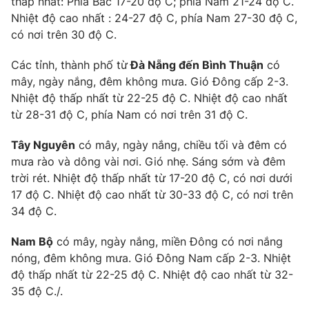
thấp nhất: Phía Bắc 17-20 độ C; phía Nam 21-24 độ C.
Email:
toasoan@vtv.vn
Nhiệt độ cao nhất : 24-27 độ C, phía Nam 27-30 độ C,
Liên hệ quảng cáo:
024-7300.7108
có nơi trên 30 độ C.
Các tỉnh, thành phố từ
Đà Nẵng đến Bình Thuận
có
mây, ngày nắng, đêm không mưa. Gió Đông cấp 2-3.
Nhiệt độ thấp nhất từ 22-25 độ C. Nhiệt độ cao nhất
từ 28-31 độ C, phía Nam có nơi trên 31 độ C.
Tây Nguyên
có mây, ngày nắng, chiều tối và đêm có
mưa rào và dông vài nơi. Gió nhẹ. Sáng sớm và đêm
trời rét. Nhiệt độ thấp nhất từ 17-20 độ C, có nơi dưới
17 độ C. Nhiệt độ cao nhất từ 30-33 độ C, có nơi trên
34 độ C.
® Cấm sao chép dưới mọi hình thức nếu không có sự chấp
thuận bằng văn bản. Ghi rõ nguồn VTV.vn khi phát hành lại
Nam Bộ
có mây, ngày nắng, miền Đông có nơi nắng
thông tin từ website này.
nóng, đêm không mưa. Gió Đông Nam cấp 2-3. Nhiệt
độ thấp nhất từ 22-25 độ C. Nhiệt độ cao nhất từ 32-
35 độ C./.