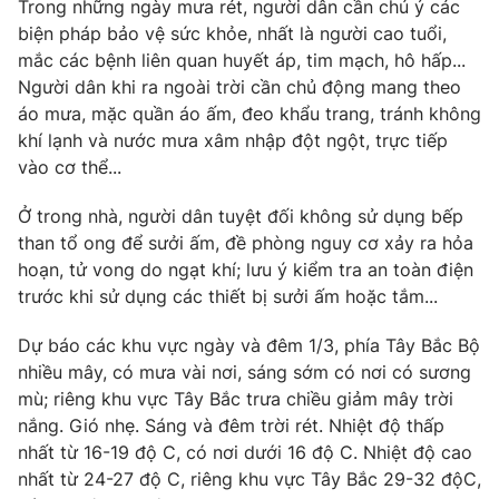
Trong những ngày mưa rét, người dân cần chú ý các
biện pháp bảo vệ sức khỏe, nhất là người cao tuổi,
Photo
Infographic
mắc các bệnh liên quan huyết áp, tim mạch, hô hấp...
Người dân khi ra ngoài trời cần chủ động mang theo
Video
Shorts video
áo mưa, mặc quần áo ấm, đeo khẩu trang, tránh không
khí lạnh và nước mưa xâm nhập đột ngột, trực tiếp
VTV Money
VTV Thể thao
vào cơ thể...
Ở trong nhà, người dân tuyệt đối không sử dụng bếp
VTV Sức khoẻ
Bất động sản
than tổ ong để sưởi ấm, đề phòng nguy cơ xảy ra hỏa
hoạn, tử vong do ngạt khí; lưu ý kiểm tra an toàn điện
Thị trường 24h
Tấm lòng Việt
trước khi sử dụng các thiết bị sưởi ấm hoặc tắm...
Dự báo các khu vực ngày và đêm 1/3, phía Tây Bắc Bộ
VTV4
Vươn mình bằng AI
nhiều mây, có mưa vài nơi, sáng sớm có nơi có sương
mù; riêng khu vực Tây Bắc trưa chiều giảm mây trời
VTV9
VTV8
nắng. Gió nhẹ. Sáng và đêm trời rét. Nhiệt độ thấp
nhất từ 16-19 độ C, có nơi dưới 16 độ C. Nhiệt độ cao
nhất từ 24-27 độ C, riêng khu vực Tây Bắc 29-32 độC,
Liên hệ tòa soạn
English