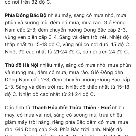
có nơi trên 32 độ C.
Phía Đông Bắc Bộ
nhiều mây, sáng có mưa nhỏ, mưa
phùn và sương mù, đêm có mưa, mưa rào. Gió Đông
THỜI BÁO VTV
Nam cấp 2-3; đêm chuyển hướng Đông Bắc cấp 2-3,
vùng ven biển cấp 3-4. Sáng và đêm trời rét. Nhiệt độ
thấp nhất từ 15-18 độ C, vùng núi có nơi dưới 15 độ C.
Theo dõi báo trên
Nhiệt độ cao nhất từ 21-24 độ C, có nơi trên 24 độ C.
Thủ đô Hà Nội
nhiều mây, sáng có mưa nhỏ, mưa phùn
Cơ quan chủ quản:
Đài Truyền hình Việt Nam
và sương mù, đêm có mưa, mưa rào. Gió Đông đến
Cơ quan báo chí:
Thời báo VTV
Đông Nam cấp 2-3, đêm chuyển hướng Đông Bắc cấp
Giấy phép hoạt động báo in và báo điện tử số 483/GP-BTTTT
2-3. Sáng và đêm trời rét. Nhiệt độ thấp nhất từ 15-18
cấp ngày 29/12/2023
độ C. Nhiệt độ cao nhất từ 21-24 độ C.
Tổng Biên tập:
Vũ Thanh Thủy
Phó Tổng Biên tập:
Nguyễn Thị Mỹ Hạnh, Phạm Quốc Thắng,
Các tỉnh từ
Thanh Hóa đến Thừa Thiên - Huế
nhiều
Nguyễn Trọng Ninh
mây, có mưa vài nơi, sáng có sương mù, trưa chiều
Tổng đài VTV:
024.38 355 931 - 024.38 355 932
giảm mây trời nắng, riêng phía Bắc đêm có mưa, mưa
Ðiện thoại Thời báo VTV:
024.66 897 897
rào. Gió Đông cấp 2-3. Phía Bắc trời lạnh. Nhiệt độ