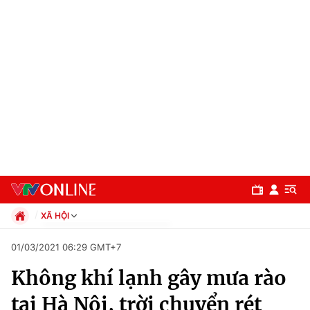
XÃ HỘI
Chính trị
01/03/2021 06:29 GMT+7
Xã hội
Không khí lạnh gây mưa rào
Pháp luật
Chuyên mục
Kinh tế
tại Hà Nội, trời chuyển rét
Thể thao