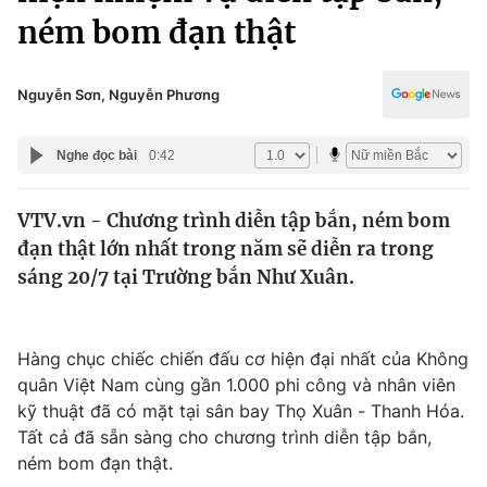
Chính trị
ném bom đạn thật
Truyền hình
Văn hóa - Giải trí
Xã hội
Y tế
Nguyễn Sơn, Nguyễn Phương
Đời sống
Pháp luật
Công nghệ
Nghe đọc bài
0:42
Giáo dục
Y tế
VTV.vn - Chương trình diễn tập bắn, ném bom
đạn thật lớn nhất trong năm sẽ diễn ra trong
Thế giới
sáng 20/7 tại Trường bắn Như Xuân.
Tin tức
Kinh tế
Thế giới đó đây
Hàng chục chiếc chiến đấu cơ hiện đại nhất của Không
Tài chính
Dữ liệu và đời sống
quân Việt Nam cùng gần 1.000 phi công và nhân viên
Câu chuyện quốc tế
Thị trường
kỹ thuật đã có mặt tại sân bay Thọ Xuân - Thanh Hóa.
Tất cả đã sẵn sàng cho chương trình diễn tập bắn,
Truyền hình
Góc doanh nghiệp
ném bom đạn thật.