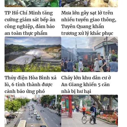
TP Hồ Chí Minh tăng
Mưa lớn gây sạt lở trên
cường giám sát bếp ăn
nhiều tuyến giao thông,
công nghiệp, đảm bảo
Tuyên Quang khẩn
THỜI BÁO VTV
an toàn thực phẩm
trương xử lý khắc phục
Theo dõi báo trên
Cơ quan chủ quản:
Đài Truyền hình Việt Nam
Thủy điện Hòa Bình xả
Cháy lớn khu dân cư ở
Cơ quan báo chí:
Thời báo VTV
lũ, 6 tỉnh thành được
An Giang khiến 5 căn
Giấy phép hoạt động báo in và báo điện tử số 483/GP-BTTTT
cảnh báo ứng phó
nhà bị hư hại
cấp ngày 29/12/2023
Tổng Biên tập:
Vũ Thanh Thủy
Phó Tổng Biên tập:
Nguyễn Thị Mỹ Hạnh, Phạm Quốc Thắng,
Nguyễn Trọng Ninh
Tổng đài VTV:
024.38 355 931 - 024.38 355 932