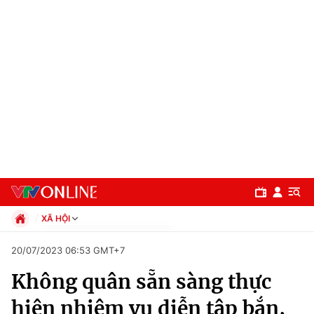
XÃ HỘI
Chính trị
20/07/2023 06:53 GMT+7
Xã hội
Không quân sẵn sàng thực
Pháp luật
Chuyên mục
Kinh tế
hiện nhiệm vụ diễn tập bắn,
Thể thao