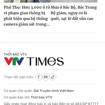
Ðiện thoại Thời báo VTV:
024.66 897 897
Phú Thọ: Hơn 3.000 ô tô
Mưa ở Bắc Bộ, Bắc Trung
Email:
toasoan@vtv.vn
vi phạm giao thông bị
Bộ giảm, nguy cơ lũ
Liên hệ quảng cáo:
024-7300.7108
phát hiện qua hệ thống
quét, sạt lở đất vẫn cao
camera giám sát trong...
THỜI BÁO VTV
Theo dõi báo trên
® Cấm sao chép dưới mọi hình thức nếu không có sự chấp
thuận bằng văn bản. Ghi rõ nguồn VTV.vn khi phát hành lại
Cơ quan chủ quản:
Đài Truyền hình Việt Nam
thông tin từ website này.
Cơ quan báo chí:
Thời báo VTV
Giấy phép hoạt động báo in và báo điện tử số 483/GP-BTTTT