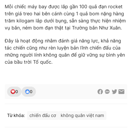
Phim VTV
Giải trí
Mỗi chiếc máy bay được lắp gần 100 quả đạn rocket
Hậu trường
trên giá treo hai bên cánh cùng 1 quả bom nặng hàng
Điện ảnh
trăm kilogam lắp dưới bụng, sẵn sàng thực hiện nhiệm
Đời sống
Nhân vật
vụ bắn, ném bom đạn thật tại Trường bắn Như Xuân.
Âm nhạc
Du lịch
Khán giả
Giáo dục
Đây là hoạt động nhằm đánh giá năng lực, khả năng
Sao
Làm đẹp
tác chiến cũng như rèn luyện bản lĩnh chiến đấu của
Giải sao mai
Tuyển sinh
những người lính không quân để giữ vững sự bình yên
Công nghệ
Chất lượng cuộc sống
của bầu trời Tổ quốc.
Học trực tuyến
Hitech Công nghệ tương lai
Giao lưu trực tuyến
Sản phẩm
Lịch phát sóng
0
0
Thị trường
Tư vấn
Chuyên mục khác
Từ khóa:
chiến đấu cơ
không quân việt nam
Emagazine
Podcast