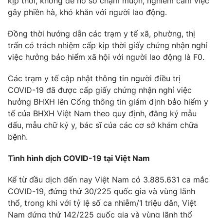
kịp thời, không để hồ sơ chậm muộn, nghiêm cấm việc
Ðiện thoại Thời báo VTV:
024.66 897 897
gây phiền hà, khó khăn với người lao động.
Email:
toasoan@vtv.vn
Liên hệ quảng cáo:
024-7300.7108
Đồng thời hướng dẫn các trạm y tế xã, phường, thị
trấn có trách nhiệm cấp kịp thời giấy chứng nhận nghỉ
việc hưởng bảo hiểm xã hội với người lao động là F0.
Các trạm y tế cập nhật thông tin người điều trị
COVID-19 đã được cấp giấy chứng nhận nghỉ việc
hưởng BHXH lên Cổng thông tin giám định bảo hiểm y
tế của BHXH Việt Nam theo quy định, đăng ký mẫu
dấu, mẫu chữ ký y, bác sĩ của các cơ sở khám chữa
bệnh.
Tình hình dịch COVID-19 tại Việt Nam
® Cấm sao chép dưới mọi hình thức nếu không có sự chấp
Kể từ đầu dịch đến nay Việt Nam có 3.885.631 ca mắc
thuận bằng văn bản. Ghi rõ nguồn VTV.vn khi phát hành lại
thông tin từ website này.
COVID-19, đứng thứ 30/225 quốc gia và vùng lãnh
thổ, trong khi với tỷ lệ số ca nhiễm/1 triệu dân, Việt
Nam đứng thứ 142/225 quốc gia và vùng lãnh thổ