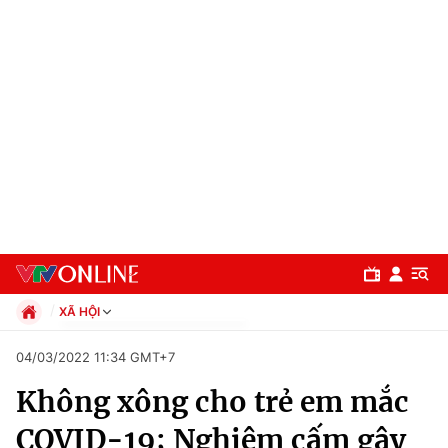
XÃ HỘI
Chính trị
04/03/2022 11:34 GMT+7
Xã hội
Không xông cho trẻ em mắc
Pháp luật
Chuyên mục
Kinh tế
COVID-19; Nghiêm cấm gây
Thể thao