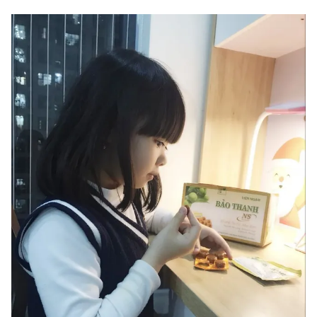
Photo
Infographic
Video
Shorts video
VTV Money
VTV Thể thao
VTV Sức khoẻ
Bất động sản
Thị trường 24h
Tấm lòng Việt
VTV4
Vươn mình bằng AI
VTV9
VTV8
Liên hệ tòa soạn
English