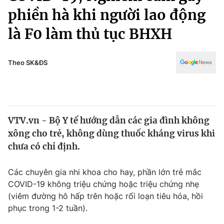
Chính trị
phiền hà khi người lao động
Truyền hình
Văn hóa - Giải trí
là F0 làm thủ tục BHXH
Xã hội
Y tế
Đời sống
Pháp luật
Theo SK&ĐS
Công nghệ
Giáo dục
Y tế
Thế giới
VTV.vn - Bộ Y tế hướng dẫn các gia đình không
xông cho trẻ, không dùng thuốc kháng virus khi
Tin tức
chưa có chỉ định.
Kinh tế
Thế giới đó đây
Tài chính
Các chuyên gia nhi khoa cho hay, phần lớn trẻ mắc
Dữ liệu và đời sống
Câu chuyện quốc tế
COVID-19 không triệu chứng hoặc triệu chứng nhẹ
Thị trường
(viêm đường hô hấp trên hoặc rối loạn tiêu hóa, hồi
Truyền hình
phục trong 1-2 tuần).
Góc doanh nghiệp