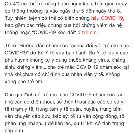
Phim VTV
Có 4% có thể trở nặng hoặc nguy kịch, thời gian nguy
Giải trí
cơ thông thường là vào ngày thứ 5 đến ngày thứ 8.
Hậu trường
Tuy nhiên, bệnh có thể có biến chứng
hậu COVID-19
,
Điện ảnh
Đời sống
bao gồm các triệu chứng của hội chứng viêm đa hệ
Nhân vật
Âm nhạc
thống hoặc "COVID-19 kéo dài" ở
trẻ em
.
Du lịch
Khán giả
Giáo dục
Sao
Theo "Hướng dẫn chăm sóc tại nhà đối với trẻ em mắc
Làm đẹp
Giải sao mai
COVID-19" do Bộ Y tế vừa ban hành, Bộ Y tế lưu ý các
Tuyển sinh
Công nghệ
phụ huynh không tự ý dùng thuốc kháng virus, kháng
Chất lượng cuộc sống
Học trực tuyến
sinh, kháng viêm... cho trẻ mắc COVID-19 chăm sóc tại
Hitech Công nghệ tương lai
nhà khi chưa có chỉ định của nhân viên y tế. Không
Giao lưu trực tuyến
xông cho trẻ em.
Sản phẩm
Lịch phát sóng
Các gia đình có trẻ em mắc COVID-19 chăm sóc tại
Thị trường
nhà cần có điện thoại, số điện thoại của các cơ sở y
Tư vấn
tế (trạm y tế, trung tâm y tế quận, huyện, trung tâm
Chuyên mục khác
vận chuyển cấp cứu, bác sỹ, tổ tư vấn cộng đồng, tổ
phản ứng nhanh...) để liên lạc, xử trí khi có tình trạng
Emagazine
Podcast
cấp cứu.