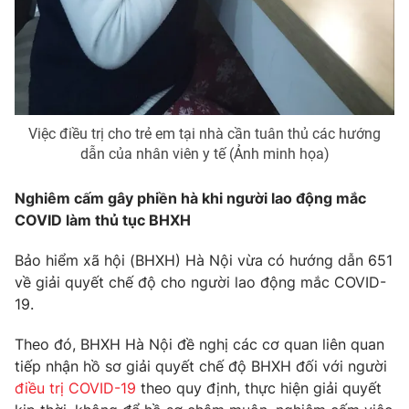
THỜI BÁO VTV
Việc điều trị cho trẻ em tại nhà cần tuân thủ các hướng
dẫn của nhân viên y tế (Ảnh minh họa)
Theo dõi báo trên
Nghiêm cấm gây phiền hà khi người lao động mắc
COVID làm thủ tục BHXH
Cơ quan chủ quản:
Đài Truyền hình Việt Nam
Cơ quan báo chí:
Thời báo VTV
Bảo hiểm xã hội (BHXH) Hà Nội vừa có hướng dẫn 651
Giấy phép hoạt động báo in và báo điện tử số 483/GP-BTTTT
về giải quyết chế độ cho người lao động mắc COVID-
cấp ngày 29/12/2023
19.
Tổng Biên tập:
Vũ Thanh Thủy
Theo đó, BHXH Hà Nội đề nghị các cơ quan liên quan
Phó Tổng Biên tập:
Nguyễn Thị Mỹ Hạnh, Phạm Quốc Thắng,
tiếp nhận hồ sơ giải quyết chế độ BHXH đối với người
Nguyễn Trọng Ninh
điều trị COVID-19
theo quy định, thực hiện giải quyết
Tổng đài VTV:
024.38 355 931 - 024.38 355 932