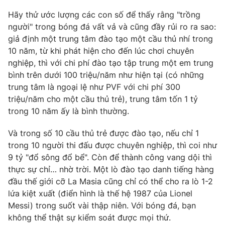
Hãy thử ước lượng các con số để thấy rằng "trồng
người" trong bóng đá vất vả và cũng đầy rủi ro ra sao:
giả định một trung tâm đào tạo một cầu thủ nhí trong
THỜI BÁO VTV
10 năm, từ khi phát hiện cho đến lúc chơi chuyên
nghiệp, thì với chi phí đào tạo tập trung một em trung
bình trên dưới 100 triệu/năm như hiện tại (có những
Theo dõi báo trên
trung tâm là ngoại lệ như PVF với chi phí 300
triệu/năm cho một cầu thủ trẻ), trung tâm tốn 1 tỷ
Cơ quan chủ quản:
Đài Truyền hình Việt Nam
trong 10 năm ấy là bình thường.
Cơ quan báo chí:
Thời báo VTV
Và trong số 10 cầu thủ trẻ được đào tạo, nếu chỉ 1
Giấy phép hoạt động báo in và báo điện tử số 483/GP-BTTTT
trong 10 người thi đấu được chuyên nghiệp, thì coi như
cấp ngày 29/12/2023
9 tỷ "đổ sông đổ bể". Còn để thành công vang dội thì
Tổng Biên tập:
Vũ Thanh Thủy
thực sự chỉ… nhờ trời. Một lò đào tạo danh tiếng hàng
Phó Tổng Biên tập:
Nguyễn Thị Mỹ Hạnh, Phạm Quốc Thắng,
đầu thế giới cỡ La Masia cũng chỉ có thể cho ra lò 1-2
Nguyễn Trọng Ninh
lứa kiệt xuất (điển hình là thế hệ 1987 của Lionel
Tổng đài VTV:
024.38 355 931 - 024.38 355 932
Messi) trong suốt vài thập niên. Với bóng đá, bạn
Ðiện thoại Thời báo VTV:
024.66 897 897
không thể thật sự kiểm soát được mọi thứ.