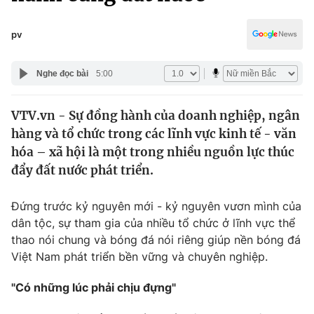
Chính trị
Truyền hình
Văn hóa - Giải trí
pv
Xã hội
Y tế
Đời sống
Nghe đọc bài
5:00
Pháp luật
Công nghệ
Giáo dục
VTV.vn - Sự đồng hành của doanh nghiệp, ngân
Y tế
hàng và tổ chức trong các lĩnh vực kinh tế - văn
hóa – xã hội là một trong nhiều nguồn lực thúc
Thế giới
đẩy đất nước phát triển.
Tin tức
Đứng trước kỷ nguyên mới - kỷ nguyên vươn mình của
Kinh tế
dân tộc, sự tham gia của nhiều tổ chức ở lĩnh vực thể
Thế giới đó đây
Tài chính
thao nói chung và bóng đá nói riêng giúp nền bóng đá
Dữ liệu và đời sống
Câu chuyện quốc tế
Việt Nam phát triển bền vững và chuyên nghiệp.
Thị trường
"Có những lúc phải chịu đựng"
Truyền hình
Góc doanh nghiệp