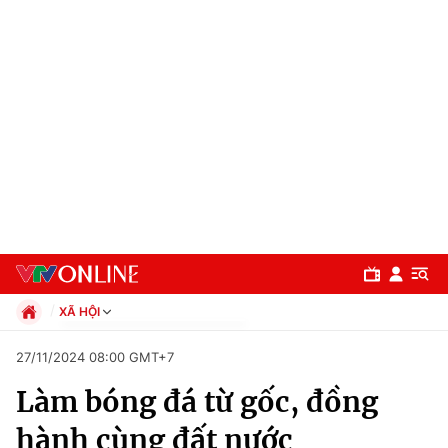
XÃ HỘI
Chính trị
27/11/2024 08:00 GMT+7
Xã hội
Làm bóng đá từ gốc, đồng
Pháp luật
Chuyên mục
Kinh tế
hành cùng đất nước
Thể thao