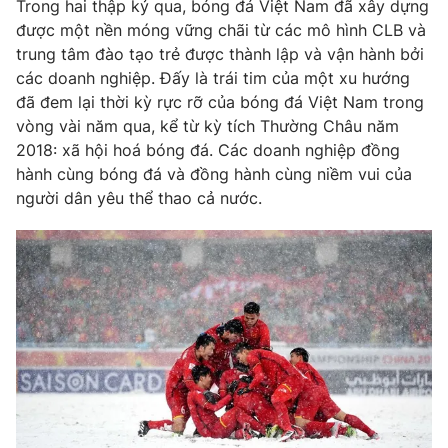
Phim VTV
Trong hai thập kỷ qua, bóng đá Việt Nam đã xây dựng
Giải trí
được một nền móng vững chãi từ các mô hình CLB và
Hậu trường
trung tâm đào tạo trẻ được thành lập và vận hành bởi
Điện ảnh
các doanh nghiệp. Đấy là trái tim của một xu hướng
Đời sống
Nhân vật
đã đem lại thời kỳ rực rỡ của bóng đá Việt Nam trong
Âm nhạc
Du lịch
Khán giả
vòng vài năm qua, kể từ kỳ tích Thường Châu năm
Giáo dục
Sao
2018: xã hội hoá bóng đá. Các doanh nghiệp đồng
Làm đẹp
Giải sao mai
hành cùng bóng đá và đồng hành cùng niềm vui của
Tuyển sinh
Công nghệ
người dân yêu thể thao cả nước.
Chất lượng cuộc sống
Học trực tuyến
Hitech Công nghệ tương lai
Giao lưu trực tuyến
Sản phẩm
Lịch phát sóng
Thị trường
Tư vấn
Chuyên mục khác
Emagazine
Podcast