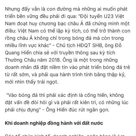
Email:
toasoan@vtv.vn
Nhưng đấy vẫn là con đường mà những ai muốn phát
Liên hệ quảng cáo:
024-7300.7108
triển bền vững đều phải đi qua: "Đội tuyển U23 Việt
Nam đoạt huy chương bạc châu Á đã chứng minh một
điều: Việt Nam có thể lập kỳ tích, có thể trở thành con
rồng châu Á không chỉ trong bóng đá mà còn trong
nhiều lĩnh vực khác" - Chủ tịch HĐQT SHB, ông Đỗ
Quang Hiển chia sẻ với truyền thông sau kỳ tích
Thường Châu năm 2018. Ông là một trong những
doanh nhân đã đặt niềm tin vào phát triển bóng đá trẻ
từ rất sớm, và phải qua hành trình tính bằng thập kỷ,
mới nhìn thấy trái ngọt.
"Vào bóng đá thì phải xác định là cống hiến, không
® Cấm sao chép dưới mọi hình thức nếu không có sự chấp
thuận bằng văn bản. Ghi rõ nguồn VTV.vn khi phát hành lại
đặt vấn đề đòi hỏi gì và phải rất kiên trì, có những lúc
thông tin từ website này.
phải chịu đựng" - Ông Hiển đúc rút ngắn gọn.
Khi doanh nghiệp đồng hành với đất nước