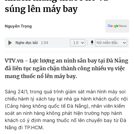
Chính trị
súng lên máy bay
Truyền hình
Văn hóa - Giải trí
Xã hội
Y tế
Nguyễn Trọng
Đời sống
Pháp luật
Công nghệ
Nghe đọc bài
1:54
Giáo dục
Y tế
VTV.vn - Lực lượng an ninh sân bay tại Đà Nẵng
đã liên tục ngăn chặn thành công nhiều vụ việc
Thế giới
mang thuốc nổ lên máy bay.
Tin tức
Kinh tế
Sáng 24/1, trong quá trình giám sát màn hình máy soi
Thế giới đó đây
chiếu hành lý xách tay tại nhà ga hành khách quốc nội
Tài chính
Dữ liệu và đời sống
(Cảng hàng không quốc tế Đà Nẵng), nhân viên kiểm
Câu chuyện quốc tế
Thị trường
soát an ninh hàng không phát hiện trường hợp hành
khách có ý định mang thuốc nổ lên chuyến bay từ Đà
Truyền hình
Góc doanh nghiệp
Nẵng đi TP.HCM.