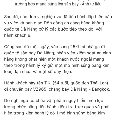
trường hợp mang súng lên sân bay - Ảnh tư liệu
Sau đó, các đơn vị nghiệp vụ đã tiến hành lập biên bản
vụ việc và bàn giao Đồn công an cảng hàng không
THỜI BÁO VTV
quốc tế Đà Nẵng xử lý các bước tiếp theo đối với
hành khách B.
Cũng sau đó một ngày, vào sáng 25-1 tại nhà ga đi
Theo dõi báo trên
quốc tế sân bay Đà Nẵng, nhân viên kiểm soát an ninh
hàng không phát hiện một khách nước ngoài mang
theo trong hành lý ký gửi một mô hình súng bằng kim
Cơ quan chủ quản:
Đài Truyền hình Việt Nam
loại, đạn nhựa và một số dây điện.
Cơ quan báo chí:
Thời báo VTV
Giấy phép hoạt động báo in và báo điện tử số 483/GP-BTTTT
Hành khách này tên T.K. (54 tuổi, quốc tịch Thái Lan)
cấp ngày 29/12/2023
đi chuyến bay VZ965, chặng bay Đà Nẵng - Bangkok.
Tổng Biên tập:
Vũ Thanh Thủy
Phó Tổng Biên tập:
Nguyễn Thị Mỹ Hạnh, Phạm Quốc Thắng,
Do nghi ngờ có chứa vật phẩm nguy hiểm, nên lực
Nguyễn Trọng Ninh
lượng chức năng tiến hành kiểm tra trực quan và phát
Tổng đài VTV:
024.38 355 931 - 024.38 355 932
hiện trong kiện hành lý có 1 mô hình súng bằng kim