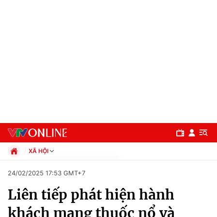
XÃ HỘI
Chính trị
24/02/2025 17:53 GMT+7
Xã hội
Liên tiếp phát hiện hành
Pháp luật
Chuyên mục
Kinh tế
khách mang thuốc nổ và
Thể thao