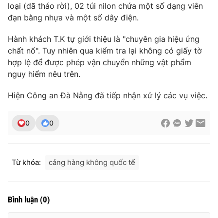
loại (đã tháo rời), 02 túi nilon chứa một số dạng viên
Ðiện thoại Thời báo VTV:
024.66 897 897
đạn bằng nhựa và một số dây điện.
Email:
toasoan@vtv.vn
Liên hệ quảng cáo:
024-7300.7108
Hành khách T.K tự giới thiệu là "chuyên gia hiệu ứng
chất nổ". Tuy nhiên qua kiểm tra lại không có giấy tờ
hợp lệ để được phép vận chuyển những vật phẩm
nguy hiểm nêu trên.
Hiện Công an Đà Nẵng đã tiếp nhận xử lý các vụ việc.
0
0
Từ khóa:
cảng hàng không quốc tế
® Cấm sao chép dưới mọi hình thức nếu không có sự chấp
thuận bằng văn bản. Ghi rõ nguồn VTV.vn khi phát hành lại
thông tin từ website này.
Bình luận
(
0
)