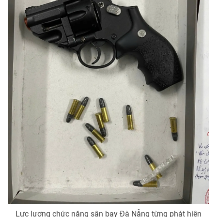
Photo
Infographic
Video
Shorts video
VTV Money
VTV Thể thao
VTV Sức khoẻ
Bất động sản
Thị trường 24h
Tấm lòng Việt
VTV4
Vươn mình bằng AI
VTV9
VTV8
Liên hệ tòa soạn
English
Lực lượng chức năng sân bay Đà Nẵng từng phát hiện