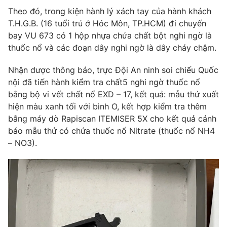
Phim VTV
Giải trí
Theo đó, trong kiện hành lý xách tay của hành khách
Hậu trường
T.H.G.B. (16 tuổi trú ở Hóc Môn, TP.HCM) đi chuyến
Điện ảnh
bay VU 673 có 1 hộp nhựa chứa chất bột nghi ngờ là
Đời sống
Nhân vật
thuốc nổ và các đoạn dây nghi ngờ là dây cháy chậm.
Âm nhạc
Du lịch
Khán giả
Giáo dục
Nhận được thông báo, trực Đội An ninh soi chiếu Quốc
Sao
Làm đẹp
nội đã tiến hành kiểm tra chất5 nghi ngờ thuốc nổ
Giải sao mai
Tuyển sinh
bằng bộ vi vết chất nổ EXD – 17, kết quả: mẫu thử xuất
Công nghệ
Chất lượng cuộc sống
hiện màu xanh tối với bình O, kết hợp kiểm tra thêm
Học trực tuyến
bằng máy dò Rapiscan ITEMISER 5X cho kết quả cảnh
Hitech Công nghệ tương lai
Giao lưu trực tuyến
báo mẫu thử có chứa thuốc nổ Nitrate (thuốc nổ NH4
Sản phẩm
– NO3).
Lịch phát sóng
Thị trường
Tư vấn
Chuyên mục khác
Emagazine
Podcast