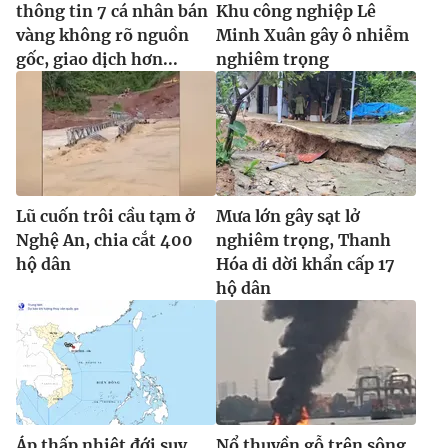
thông tin 7 cá nhân bán
Khu công nghiệp Lê
vàng không rõ nguồn
Minh Xuân gây ô nhiễm
gốc, giao dịch hơn...
nghiêm trọng
Lũ cuốn trôi cầu tạm ở
Mưa lớn gây sạt lở
Nghệ An, chia cắt 400
nghiêm trọng, Thanh
hộ dân
Hóa di dời khẩn cấp 17
hộ dân
Áp thấp nhiệt đới suy
Nổ thuyền gỗ trên sông