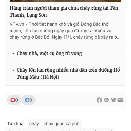
Hàng trăm người tham gia chữa cháy rừng tại Tân
Thanh, Lạng Sơn
VTV.vn - Thời tiết hanh khô và gió Đông Bắc thổi
THỜI BÁO VTV
mạnh, liên tục những ngày qua đã xảy ra nhiều vụ
cháy rừng ở Bắc Bộ. Ngày 11/1, cháy rừng đã xảy ra ở...
Cháy nhà, một cụ ông tử vong
Theo dõi báo trên
Cháy lớn lan rộng nhiều nhà dân trên đường Hồ
Cơ quan chủ quản:
Đài Truyền hình Việt Nam
Tùng Mậu (Hà Nội)
Cơ quan báo chí:
Thời báo VTV
Giấy phép hoạt động báo in và báo điện tử số 483/GP-BTTTT
cấp ngày 29/12/2023
0
0
Tổng Biên tập:
Vũ Thanh Thủy
Phó Tổng Biên tập:
Nguyễn Thị Mỹ Hạnh, Phạm Quốc Thắng,
Nguyễn Trọng Ninh
Từ khóa:
cháy
cháy quán cà phê
Tổng đài VTV:
024.38 355 931 - 024.38 355 932