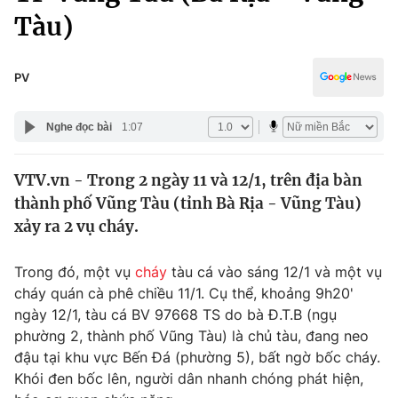
Chính trị
Tàu)
Truyền hình
Văn hóa - Giải trí
Xã hội
Y tế
PV
Đời sống
Pháp luật
Công nghệ
Nghe đọc bài
1:07
Giáo dục
Y tế
VTV.vn - Trong 2 ngày 11 và 12/1, trên địa bàn
thành phố Vũng Tàu (tỉnh Bà Rịa - Vũng Tàu)
Thế giới
xảy ra 2 vụ cháy.
Tin tức
Kinh tế
Trong đó, một vụ
cháy
tàu cá vào sáng 12/1 và một vụ
Thế giới đó đây
cháy quán cà phê chiều 11/1. Cụ thể, khoảng 9h20'
Tài chính
Dữ liệu và đời sống
ngày 12/1, tàu cá BV 97668 TS do bà Đ.T.B (ngụ
Câu chuyện quốc tế
Thị trường
phường 2, thành phố Vũng Tàu) là chủ tàu, đang neo
đậu tại khu vực Bến Đá (phường 5), bất ngờ bốc cháy.
Truyền hình
Góc doanh nghiệp
Khói đen bốc lên, người dân nhanh chóng phát hiện,