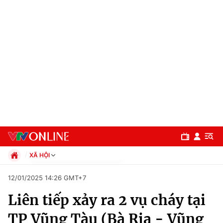
XÃ HỘI
Chính trị
12/01/2025 14:26 GMT+7
Xã hội
Liên tiếp xảy ra 2 vụ cháy tại
Pháp luật
Chuyên mục
Kinh tế
TP Vũng Tàu (Bà Rịa - Vũng
Thể thao