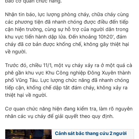
báo cơ quan chức năng.
Phim VTV
Giải trí
Hậu trường
Nhận tin báo, lực lượng phòng cháy, chữa cháy cùng
Điện ảnh
các phương tiện đã nhanh chóng được điều đến tiếp
Đời sống
Nhân vật
cận hiện trường, cùng sự hỗ trợ của người dân trong
Âm nhạc
khu vực tiến hành dập lửa. Đến khoảng 10h20', đám
Du lịch
Khán giả
Giáo dục
cháy đã cơ bản được khống chế, không gây thiệt hại
Sao
Làm đẹp
Giải sao mai
về người.
Tuyển sinh
Công nghệ
Chất lượng cuộc sống
Trước đó, chiều 11/1, một vụ cháy xảy ra ở một quá cà
Học trực tuyến
phê gần khu vực Khu Công nghiệp Đông Xuyên thành
Hitech Công nghệ tương lai
Giao lưu trực tuyến
phố Vũng Tàu. Lực lượng chức năng đã nhanh chóng
Sản phẩm
tiếp cận, khống chế dập tắt đám cháy, không xảy ra
thiệt hại về người.
Lịch phát sóng
Thị trường
Cơ quan chức năng hiện đang kiểm tra, làm rõ nguyên
Tư vấn
nhân các vụ cháy để giải quyết theo quy định.
Chuyên mục khác
Emagazine
Podcast
Cảnh sát bắc thang cứu 2 người