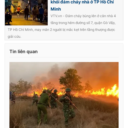
khỏi đám cháy nhà ở TP Hồ Chí
Photo
Minh
Infographic
VTV.vn - Đám cháy bùng lên ở căn nhà 4
tầng trong hẻm đường số 7, quận Gò Vấp,
Video
Shorts video
TP Hồ Chí Minh, may mắn 2 người bị mắc kẹt trên tầng thượng được
giải cứu.
VTV Money
VTV Thể thao
Tin liên quan
VTV Sức khoẻ
Bất động sản
Thị trường 24h
Tấm lòng Việt
VTV4
Vươn mình bằng AI
VTV9
VTV8
Liên hệ tòa soạn
English