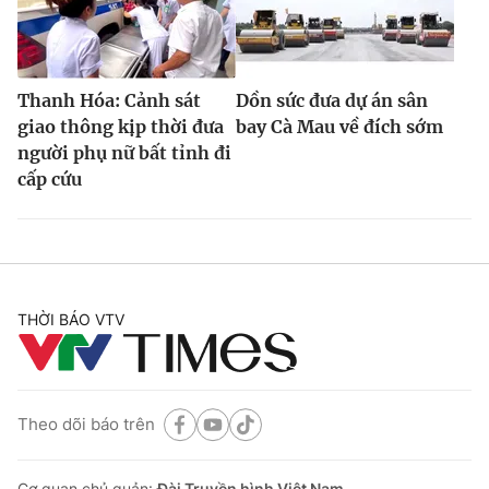
Thanh Hóa: Cảnh sát
Dồn sức đưa dự án sân
giao thông kịp thời đưa
bay Cà Mau về đích sớm
người phụ nữ bất tỉnh đi
cấp cứu
THỜI BÁO VTV
Theo dõi báo trên
Cơ quan chủ quản:
Đài Truyền hình Việt Nam