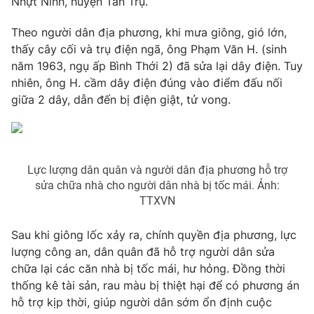
Nhựt Ninh, huyện Tân Trụ.
Phim VTV
Giải trí
Hậu trường
Theo người dân địa phương, khi mưa giông, gió lớn,
Điện ảnh
thấy cây cối và trụ điện ngã, ông Phạm Văn H. (sinh
Đời sống
Nhân vật
năm 1963, ngụ ấp Bình Thới 2) đã sửa lại dây điện. Tuy
Âm nhạc
nhiên, ông H. cầm dây điện đúng vào điểm đấu nối
Du lịch
Khán giả
Giáo dục
giữa 2 dây, dẫn đến bị điện giật, tử vong.
Sao
Làm đẹp
Giải sao mai
Tuyển sinh
Công nghệ
Chất lượng cuộc sống
Học trực tuyến
Hitech Công nghệ tương lai
Lực lượng dân quân và người dân địa phương hỗ trợ
Giao lưu trực tuyến
sửa chữa nhà cho người dân nhà bị tốc mái. Ảnh:
Sản phẩm
TTXVN
Lịch phát sóng
Thị trường
Sau khi giông lốc xảy ra, chính quyền địa phương, lực
Tư vấn
lượng công an, dân quân đã hỗ trợ người dân sửa
chữa lại các căn nhà bị tốc mái, hư hỏng. Đồng thời
Chuyên mục khác
thống kê tài sản, rau màu bị thiệt hại để có phương án
Emagazine
Podcast
hỗ trợ kịp thời, giúp người dân sớm ổn định cuộc