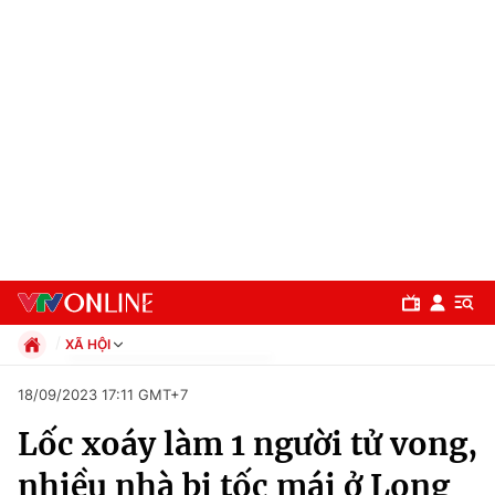
XÃ HỘI
Chính trị
18/09/2023 17:11 GMT+7
Xã hội
Lốc xoáy làm 1 người tử vong,
Pháp luật
Chuyên mục
Kinh tế
nhiều nhà bị tốc mái ở Long
Thể thao