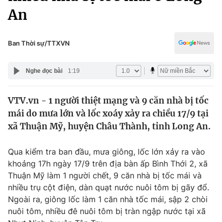
Chính trị
An
Truyền hình
Văn hóa - Giải trí
Xã hội
Y tế
Ban Thời sự/TTXVN
Đời sống
Pháp luật
Công nghệ
Nghe đọc bài
1:19
Giáo dục
Y tế
VTV.vn - 1 người thiệt mạng và 9 căn nhà bị tốc
mái do mưa lớn và lốc xoáy xảy ra chiều 17/9 tại
Thế giới
xã Thuận Mỹ, huyện Châu Thành, tỉnh Long An.
Tin tức
Kinh tế
Qua kiểm tra ban đầu, mưa giông, lốc lớn xảy ra vào
Thế giới đó đây
khoảng 17h ngày 17/9 trên địa bàn ấp Bình Thới 2, xã
Tài chính
Dữ liệu và đời sống
Thuận Mỹ làm 1 người chết, 9 căn nhà bị tốc mái và
Câu chuyện quốc tế
Thị trường
nhiều trụ cột điện, dàn quạt nước nuôi tôm bị gãy đổ.
Ngoài ra, giông lốc làm 1 căn nhà tốc mái, sập 2 chòi
Truyền hình
Góc doanh nghiệp
nuôi tôm, nhiều đê nuôi tôm bị tràn ngập nước tại xã