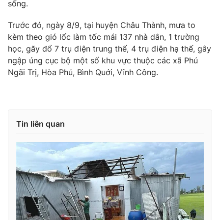
sống.
Photo
Infographic
Trước đó, ngày 8/9, tại huyện Châu Thành, mưa to
kèm theo gió lốc làm tốc mái 137 nhà dân, 1 trường
Video
Shorts video
học, gãy đổ 7 trụ điện trung thế, 4 trụ điện hạ thế, gây
ngập úng cục bộ một số khu vực thuộc các xã Phú
Ngãi Trị, Hòa Phú, Bình Quới, Vĩnh Công.
VTV Money
VTV Thể thao
VTV Sức khoẻ
Bất động sản
Tin liên quan
Thị trường 24h
Tấm lòng Việt
VTV4
Vươn mình bằng AI
VTV9
VTV8
Liên hệ tòa soạn
English