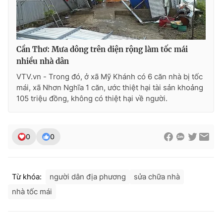
THỜI BÁO VTV
Cần Thơ: Mưa dông trên diện rộng làm tốc mái
nhiều nhà dân
VTV.vn - Trong đó, ở xã Mỹ Khánh có 6 căn nhà bị tốc
mái, xã Nhơn Nghĩa 1 căn, ước thiệt hại tài sản khoảng
Theo dõi báo trên
105 triệu đồng, không có thiệt hại về người.
Cơ quan chủ quản:
Đài Truyền hình Việt Nam
0
0
Cơ quan báo chí:
Thời báo VTV
Giấy phép hoạt động báo in và báo điện tử số 483/GP-BTTTT
cấp ngày 29/12/2023
Tổng Biên tập:
Vũ Thanh Thủy
Từ khóa:
người dân địa phương
sửa chữa nhà
Phó Tổng Biên tập:
Nguyễn Thị Mỹ Hạnh, Phạm Quốc Thắng,
nhà tốc mái
Nguyễn Trọng Ninh
Tổng đài VTV:
024.38 355 931 - 024.38 355 932