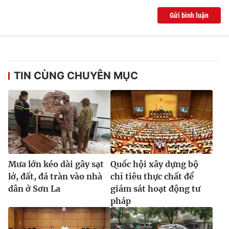
Gửi bình luận
TIN CÙNG CHUYÊN MỤC
Mưa lớn kéo dài gây sạt
Quốc hội xây dựng bộ
lở, đất, đá tràn vào nhà
chỉ tiêu thực chất để
dân ở Sơn La
giám sát hoạt động tư
pháp