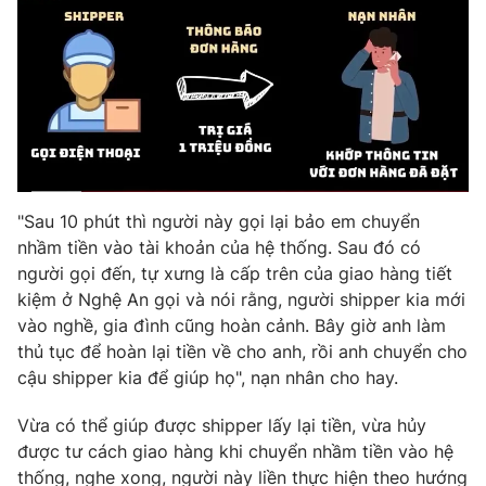
Photo
Infographic
Video
Shorts video
VTV Money
VTV Thể thao
"Sau 10 phút thì người này gọi lại bảo em chuyển
VTV Sức khoẻ
Bất động sản
nhầm tiền vào tài khoản của hệ thống. Sau đó có
người gọi đến, tự xưng là cấp trên của giao hàng tiết
Thị trường 24h
Tấm lòng Việt
kiệm ở Nghệ An gọi và nói rằng, người shipper kia mới
vào nghề, gia đình cũng hoàn cảnh. Bây giờ anh làm
VTV4
Vươn mình bằng AI
thủ tục để hoàn lại tiền về cho anh, rồi anh chuyển cho
cậu shipper kia để giúp họ", nạn nhân cho hay.
VTV9
VTV8
Vừa có thể giúp được shipper lấy lại tiền, vừa hủy
được tư cách giao hàng khi chuyển nhầm tiền vào hệ
Liên hệ tòa soạn
English
thống, nghe xong, người này liền thực hiện theo hướng