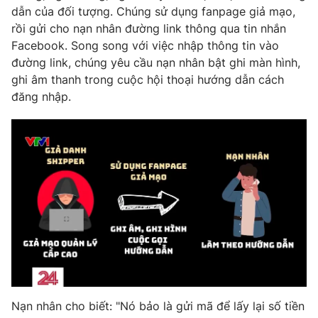
dẫn của đối tượng. Chúng sử dụng fanpage giả mạo,
rồi gửi cho nạn nhân đường link thông qua tin nhắn
Facebook. Song song với việc nhập thông tin vào
đường link, chúng yêu cầu nạn nhân bật ghi màn hình,
THỜI BÁO VTV
ghi âm thanh trong cuộc hội thoại hướng dẫn cách
đăng nhập.
Theo dõi báo trên
Cơ quan chủ quản:
Đài Truyền hình Việt Nam
Cơ quan báo chí:
Thời báo VTV
Giấy phép hoạt động báo in và báo điện tử số 483/GP-BTTTT
cấp ngày 29/12/2023
Tổng Biên tập:
Vũ Thanh Thủy
Phó Tổng Biên tập:
Nguyễn Thị Mỹ Hạnh, Phạm Quốc Thắng,
Nguyễn Trọng Ninh
Nạn nhân cho biết: "Nó bảo là gửi mã để lấy lại số tiền
Tổng đài VTV:
024.38 355 931 - 024.38 355 932