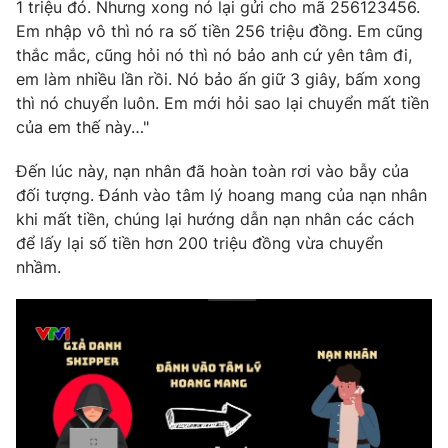
1 triệu đó. Nhưng xong nó lại gửi cho mã 256123456.
Ðiện thoại Thời báo VTV:
024.66 897 897
Em nhập vô thì nó ra số tiền 256 triệu đồng. Em cũng
Email:
toasoan@vtv.vn
thắc mắc, cũng hỏi nó thì nó bảo anh cứ yên tâm đi,
Liên hệ quảng cáo:
024-7300.7108
em làm nhiều lần rồi. Nó bảo ấn giữ 3 giây, bấm xong
thì nó chuyển luôn. Em mới hỏi sao lại chuyển mất tiền
của em thế này…"
Đến lúc này, nạn nhân đã hoàn toàn rơi vào bẫy của
đối tượng. Đánh vào tâm lý hoang mang của nạn nhân
khi mất tiền, chúng lại hướng dẫn nạn nhân các cách
để lấy lại số tiền hơn 200 triệu đồng vừa chuyển
nhầm.
® Cấm sao chép dưới mọi hình thức nếu không có sự chấp
thuận bằng văn bản. Ghi rõ nguồn VTV.vn khi phát hành lại
thông tin từ website này.