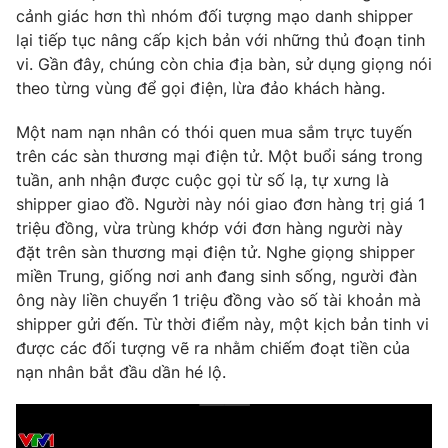
Phim VTV
cảnh giác hơn thì nhóm đối tượng mạo danh shipper
Giải trí
lại tiếp tục nâng cấp kịch bản với những thủ đoạn tinh
Hậu trường
Điện ảnh
vi. Gần đây, chúng còn chia địa bàn, sử dụng giọng nói
Đời sống
Nhân vật
theo từng vùng để gọi điện, lừa đảo khách hàng.
Âm nhạc
Du lịch
Khán giả
Một nam nạn nhân có thói quen mua sắm trực tuyến
Giáo dục
Sao
trên các sàn thương mại điện tử. Một buổi sáng trong
Làm đẹp
Giải sao mai
Tuyển sinh
tuần, anh nhận được cuộc gọi từ số lạ, tự xưng là
Công nghệ
Chất lượng cuộc sống
shipper giao đồ. Người này nói giao đơn hàng trị giá 1
Học trực tuyến
triệu đồng, vừa trùng khớp với đơn hàng người này
Hitech Công nghệ tương lai
đặt trên sàn thương mại điện tử. Nghe giọng shipper
Giao lưu trực tuyến
miền Trung, giống nơi anh đang sinh sống, người đàn
Sản phẩm
ông này liền chuyển 1 triệu đồng vào số tài khoản mà
Lịch phát sóng
Thị trường
shipper gửi đến. Từ thời điểm này, một kịch bản tinh vi
được các đối tượng vẽ ra nhằm chiếm đoạt tiền của
Tư vấn
nạn nhân bắt đầu dần hé lộ.
Chuyên mục khác
Emagazine
Podcast