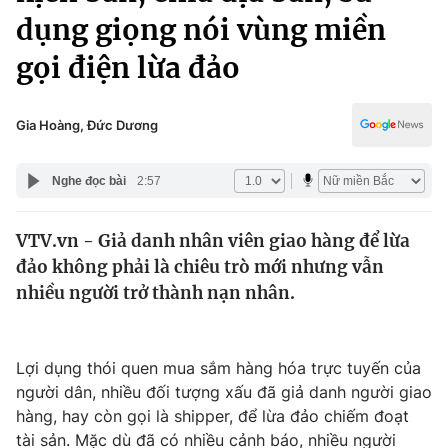
Chính trị
dụng giọng nói vùng miền
Truyền hình
Văn hóa - Giải trí
gọi điện lừa đảo
Xã hội
Y tế
Đời sống
Pháp luật
Gia Hoàng, Đức Dương
Công nghệ
Giáo dục
Y tế
Nghe đọc bài
2:57
Thế giới
VTV.vn - Giả danh nhân viên giao hàng để lừa
đảo không phải là chiêu trò mới nhưng vẫn
Tin tức
nhiều người trở thành nạn nhân.
Kinh tế
Thế giới đó đây
Tài chính
Dữ liệu và đời sống
Câu chuyện quốc tế
Lợi dụng thói quen mua sắm hàng hóa trực tuyến của
Thị trường
người dân, nhiều đối tượng xấu đã giả danh người giao
Truyền hình
hàng, hay còn gọi là shipper, để lừa đảo chiếm đoạt
Góc doanh nghiệp
tài sản. Mặc dù đã có nhiều cảnh báo, nhiều người