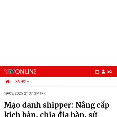
XÃ HỘI
Chính trị
19/03/2025 21:37 GMT+7
Xã hội
Mạo danh shipper: Nâng cấp
Pháp luật
Chuyên mục
Kinh tế
kịch bản, chia địa bàn, sử
Thể thao