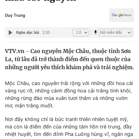
Chính trị
Truyền hình
Văn hóa - Giải trí
Duy Trung
Xã hội
Y tế
Đời sống
Nghe đọc bài
2:35
Pháp luật
Công nghệ
Giáo dục
VTV.vn - Cao nguyên Mộc Châu, thuộc tỉnh Sơn
Y tế
La, từ lâu đã trở thành điểm đến quen thuộc của
những người yêu thích khám phá và trải nghiệm.
Thế giới
Mộc Châu, cao nguyên trải rộng với những đồi hoa cải
Tin tức
vàng rực rỡ, những cánh đồng hoa cải trắng tinh khôi,
Kinh tế
những rừng đào mùa xuân tươi thắm và những vườn
Thế giới đó đây
Tài chính
mơ, mận trắng muốt.
Dữ liệu và đời sống
Câu chuyện quốc tế
Thị trường
Nơi đây không chỉ là bức tranh thiên nhiên tuyệt mỹ,
mà còn là điểm đến của những tâm hồn trẻ trung, đầy
Truyền hình
Góc doanh nghiệp
nhiệt huyết, tìm đến đỉnh Pha Luông hùng vĩ, ngân nga