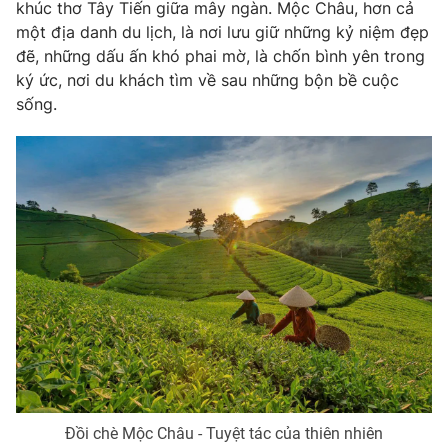
Phim VTV
khúc thơ Tây Tiến giữa mây ngàn. Mộc Châu, hơn cả
Giải trí
một địa danh du lịch, là nơi lưu giữ những kỷ niệm đẹp
Hậu trường
đẽ, những dấu ấn khó phai mờ, là chốn bình yên trong
Điện ảnh
Đời sống
ký ức, nơi du khách tìm về sau những bộn bề cuộc
Nhân vật
Âm nhạc
sống.
Du lịch
Khán giả
Giáo dục
Sao
Làm đẹp
Giải sao mai
Tuyển sinh
Công nghệ
Chất lượng cuộc sống
Học trực tuyến
Hitech Công nghệ tương lai
Giao lưu trực tuyến
Sản phẩm
Lịch phát sóng
Thị trường
Tư vấn
Chuyên mục khác
Emagazine
Podcast
Đồi chè Mộc Châu - Tuyệt tác của thiên nhiên