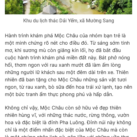
Khu du lịch thác Dải Yếm, xã Mường Sang
THỜI BÁO VTV
Hành trình khám phá Mộc Châu của nhóm bạn trẻ là
một minh chứng rõ nét cho điều đó. Từ sáng sớm tinh
mơ, khi sương mù còn giăng kín lối, họ đã bắt đầu
cuộc hành trình khám phá miền đất này. Bát phở nóng
Theo dõi báo trên
hổi, thơm ngon với rau xanh mướt đã làm ấm lòng
những người lữ khách sau một đêm dài trên xe. Thiên
Cơ quan chủ quản:
Đài Truyền hình Việt Nam
nhiên đã ban tặng cho Mộc Châu những sản vật tươi
Cơ quan báo chí:
Thời báo VTV
ngon, từ rau xanh, bò sữa đến hoa trái xứ lạnh, tạo nên
Giấy phép hoạt động báo in và báo điện tử số 483/GP-BTTTT
một bức tranh ẩm thực phong phú và hấp dẫn.
cấp ngày 29/12/2023
Không chỉ vậy, Mộc Châu còn sở hữu vẻ đẹp thiên
Tổng Biên tập:
Vũ Thanh Thủy
nhiên hùng vĩ, với những thác nước, rừng thông, vườn
Phó Tổng Biên tập:
Nguyễn Thị Mỹ Hạnh, Phạm Quốc Thắng,
hoa và đặc biệt là đỉnh Pha Luông. Đỉnh núi này không
Nguyễn Trọng Ninh
chỉ là một điểm nhấn đặc biệt của Mộc Châu mà còn
Tổng đài VTV:
024.38 355 931 - 024.38 355 932