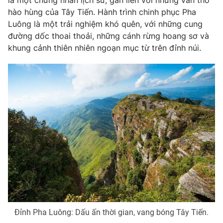
là một chứng nhân lịch sử, gắn liền với những vần thơ
Ðiện thoại Thời báo VTV:
024.66 897 897
hào hùng của Tây Tiến. Hành trình chinh phục Pha
Email:
toasoan@vtv.vn
Luông là một trải nghiệm khó quên, với những cung
Liên hệ quảng cáo:
024-7300.7108
đường dốc thoai thoải, những cánh rừng hoang sơ và
khung cảnh thiên nhiên ngoạn mục từ trên đỉnh núi.
® Cấm sao chép dưới mọi hình thức nếu không có sự chấp
thuận bằng văn bản. Ghi rõ nguồn VTV.vn khi phát hành lại
thông tin từ website này.
Đỉnh Pha Luông: Dấu ấn thời gian, vang bóng Tây Tiến.