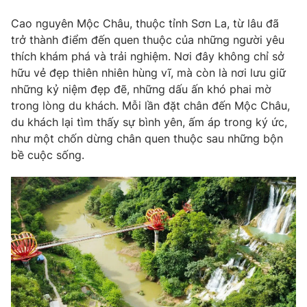
Photo
Infographic
Cao nguyên Mộc Châu, thuộc tỉnh Sơn La, từ lâu đã
trở thành điểm đến quen thuộc của những người yêu
thích khám phá và trải nghiệm. Nơi đây không chỉ sở
Video
Shorts video
hữu vẻ đẹp thiên nhiên hùng vĩ, mà còn là nơi lưu giữ
những kỷ niệm đẹp đẽ, những dấu ấn khó phai mờ
VTV Money
VTV Thể thao
trong lòng du khách. Mỗi lần đặt chân đến Mộc Châu,
du khách lại tìm thấy sự bình yên, ấm áp trong ký ức,
như một chốn dừng chân quen thuộc sau những bộn
VTV Sức khoẻ
Bất động sản
bề cuộc sống.
Thị trường 24h
Tấm lòng Việt
VTV4
Vươn mình bằng AI
VTV9
VTV8
Liên hệ tòa soạn
English