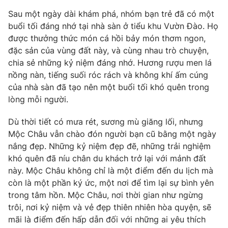
Sau một ngày dài khám phá, nhóm bạn trẻ đã có một
buổi tối đáng nhớ tại nhà sàn ở tiểu khu Vườn Đào. Họ
được thưởng thức món cá hồi bảy món thơm ngon,
đặc sản của vùng đất này, và cùng nhau trò chuyện,
chia sẻ những kỷ niệm đáng nhớ. Hương rượu men lá
nồng nàn, tiếng suối róc rách và không khí ấm cúng
của nhà sàn đã tạo nên một buổi tối khó quên trong
lòng mỗi người.
Dù thời tiết có mưa rét, sương mù giăng lối, nhưng
Mộc Châu vẫn chào đón người bạn cũ bằng một ngày
nắng đẹp. Những kỷ niệm đẹp đẽ, những trải nghiệm
khó quên đã níu chân du khách trở lại với mảnh đất
này. Mộc Châu không chỉ là một điểm đến du lịch mà
còn là một phần ký ức, một nơi để tìm lại sự bình yên
trong tâm hồn. Mộc Châu, nơi thời gian như ngừng
trôi, nơi kỷ niệm và vẻ đẹp thiên nhiên hòa quyện, sẽ
mãi là điểm đến hấp dẫn đối với những ai yêu thích