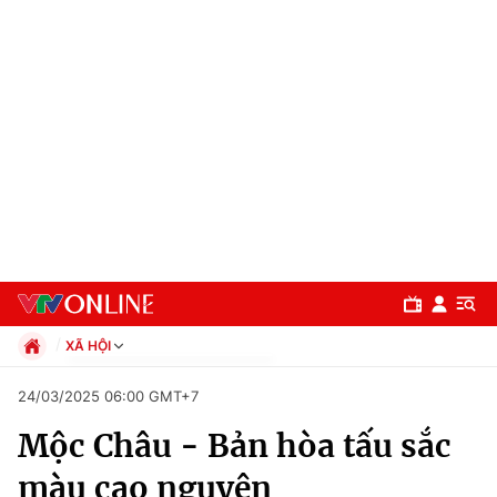
XÃ HỘI
Chính trị
24/03/2025 06:00 GMT+7
Xã hội
Mộc Châu - Bản hòa tấu sắc
Pháp luật
Chuyên mục
Kinh tế
màu cao nguyên
Thể thao