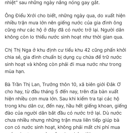
Phim VTV
nhiệt" sau những ngày nắng nóng gay gắt.
Giải trí
Hậu trường
Ông Điểu Xrới cho biết, những ngày qua, do xuất hiện
Điện ảnh
nhiều trận mưa lớn nên giếng nước của gia đình ông
Đời sống
Nhân vật
cũng như các hộ ở đây đã có nước trở lại. Người dân
Âm nhạc
Du lịch
không còn lo thiếu nước sinh hoạt như thời gian qua.
Khán giả
Giáo dục
Sao
Làm đẹp
Giải sao mai
Chị Thị Nga ở khu định cư tiểu khu 42 cũng phấn khởi
Tuyển sinh
chia sẻ, gia đình chuẩn bị dụng cụ chứa để trữ nước
Công nghệ
Chất lượng cuộc sống
sinh hoạt và không còn phải đi mua nước như trong
Học trực tuyến
Hitech Công nghệ tương lai
mùa hạn.
Giao lưu trực tuyến
Sản phẩm
Bà Trần Thị Lan, Trưởng thôn 10, xã biên giới Đắk Ơ
cho hay, từ đầu tháng 5 đến nay, trên địa bàn xuất
Lịch phát sóng
Thị trường
hiện nhiều cơn mưa lớn. Sau khi kiểm tra tại các hộ
trong khu dân cư, đến nay, hầu hết giếng khoan, giếng
Tư vấn
đào của người dân bắt đầu có nước trở lại. Dù nước
Chuyên mục khác
chưa nhiều nhưng những trận mưa liên tiếp giúp bà
Emagazine
Podcast
con có nước sinh hoạt, không phải mất chi phí mua