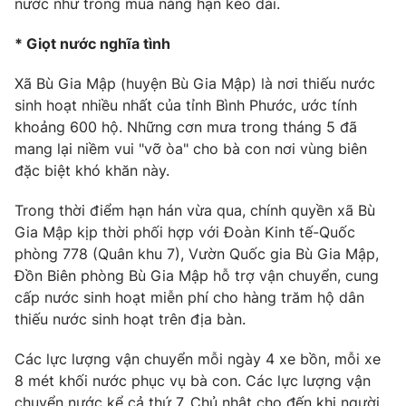
nước như trong mùa nắng hạn kéo dài.
Photo
Infographic
* Giọt nước nghĩa tình
Video
Shorts video
Xã Bù Gia Mập (huyện Bù Gia Mập) là nơi thiếu nước
sinh hoạt nhiều nhất của tỉnh Bình Phước, ước tính
khoảng 600 hộ. Những cơn mưa trong tháng 5 đã
VTV Money
VTV Thể thao
mang lại niềm vui "vỡ òa" cho bà con nơi vùng biên
đặc biệt khó khăn này.
VTV Sức khoẻ
Bất động sản
Trong thời điểm hạn hán vừa qua, chính quyền xã Bù
Gia Mập kịp thời phối hợp với Đoàn Kinh tế-Quốc
Thị trường 24h
Tấm lòng Việt
phòng 778 (Quân khu 7), Vườn Quốc gia Bù Gia Mập,
Đồn Biên phòng Bù Gia Mập hỗ trợ vận chuyển, cung
VTV4
Vươn mình bằng AI
cấp nước sinh hoạt miễn phí cho hàng trăm hộ dân
thiếu nước sinh hoạt trên địa bàn.
VTV9
VTV8
Các lực lượng vận chuyển mỗi ngày 4 xe bồn, mỗi xe
8 mét khối nước phục vụ bà con. Các lực lượng vận
Liên hệ tòa soạn
English
chuyển nước kể cả thứ 7, Chủ nhật cho đến khi người