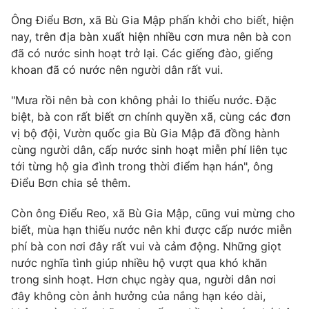
Ðiện thoại Thời báo VTV:
024.66 897 897
Ông Điểu Bơn, xã Bù Gia Mập phấn khởi cho biết, hiện
Email:
toasoan@vtv.vn
nay, trên địa bàn xuất hiện nhiều cơn mưa nên bà con
Liên hệ quảng cáo:
024-7300.7108
đã có nước sinh hoạt trở lại. Các giếng đào, giếng
khoan đã có nước nên người dân rất vui.
"Mưa rồi nên bà con không phải lo thiếu nước. Đặc
biệt, bà con rất biết ơn chính quyền xã, cùng các đơn
vị bộ đội, Vườn quốc gia Bù Gia Mập đã đồng hành
cùng người dân, cấp nước sinh hoạt miễn phí liên tục
tới từng hộ gia đình trong thời điểm hạn hán", ông
Điểu Bơn chia sẻ thêm.
Còn ông Điểu Reo, xã Bù Gia Mập, cũng vui mừng cho
biết, mùa hạn thiếu nước nên khi được cấp nước miễn
® Cấm sao chép dưới mọi hình thức nếu không có sự chấp
phí bà con nơi đây rất vui và cảm động. Những giọt
thuận bằng văn bản. Ghi rõ nguồn VTV.vn khi phát hành lại
nước nghĩa tình giúp nhiều hộ vượt qua khó khăn
thông tin từ website này.
trong sinh hoạt. Hơn chục ngày qua, người dân nơi
đây không còn ảnh hưởng của nắng hạn kéo dài,