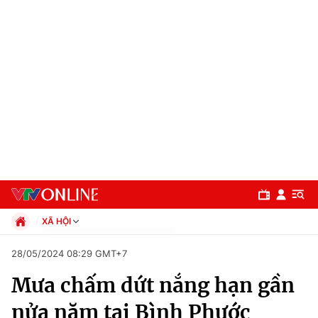
XÃ HỘI
Chính trị
28/05/2024 08:29 GMT+7
Xã hội
Mưa chấm dứt nắng hạn gần
Pháp luật
Chuyên mục
Kinh tế
nửa năm tại Bình Phước
Thể thao