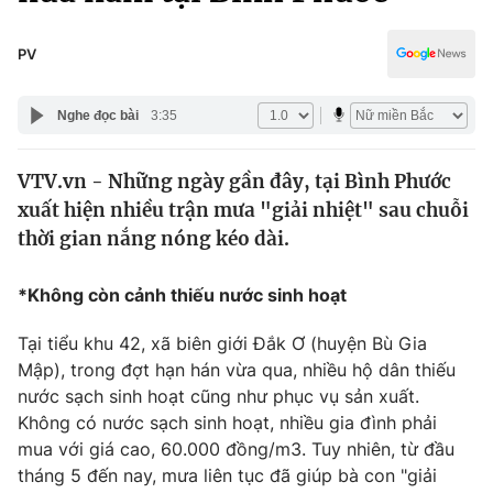
Chính trị
Truyền hình
Văn hóa - Giải trí
PV
Xã hội
Y tế
Đời sống
Nghe đọc bài
3:35
Pháp luật
Công nghệ
Giáo dục
VTV.vn - Những ngày gần đây, tại Bình Phước
Y tế
xuất hiện nhiều trận mưa "giải nhiệt" sau chuỗi
thời gian nắng nóng kéo dài.
Thế giới
*Không còn cảnh thiếu nước sinh hoạt
Tin tức
Kinh tế
Tại tiểu khu 42, xã biên giới Đắk Ơ (huyện Bù Gia
Thế giới đó đây
Mập), trong đợt hạn hán vừa qua, nhiều hộ dân thiếu
Tài chính
Dữ liệu và đời sống
Câu chuyện quốc tế
nước sạch sinh hoạt cũng như phục vụ sản xuất.
Thị trường
Không có nước sạch sinh hoạt, nhiều gia đình phải
mua với giá cao, 60.000 đồng/m3. Tuy nhiên, từ đầu
Truyền hình
Góc doanh nghiệp
tháng 5 đến nay, mưa liên tục đã giúp bà con "giải