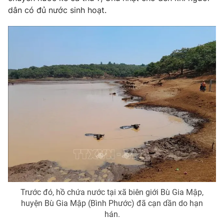
dân có đủ nước sinh hoạt.
THỜI BÁO VTV
Theo dõi báo trên
Cơ quan chủ quản:
Đài Truyền hình Việt Nam
Cơ quan báo chí:
Thời báo VTV
Giấy phép hoạt động báo in và báo điện tử số 483/GP-BTTTT
cấp ngày 29/12/2023
Tổng Biên tập:
Vũ Thanh Thủy
Phó Tổng Biên tập:
Trước đó, hồ chứa nước tại xã biên giới Bù Gia Mập,
Nguyễn Thị Mỹ Hạnh, Phạm Quốc Thắng,
Nguyễn Trọng Ninh
huyện Bù Gia Mập (Bình Phước) đã cạn dần do hạn
hán.
Tổng đài VTV:
024.38 355 931 - 024.38 355 932