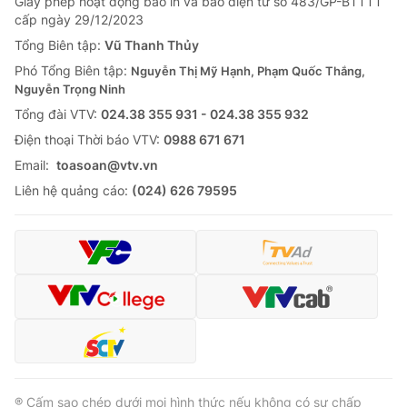
Giấy phép hoạt động báo in và báo điện tử số 483/GP-BTTTT
cấp ngày 29/12/2023
Tổng Biên tập:
Vũ Thanh Thủy
Phó Tổng Biên tập:
Nguyễn Thị Mỹ Hạnh, Phạm Quốc Thắng,
Nguyễn Trọng Ninh
Tổng đài VTV:
024.38 355 931 - 024.38 355 932
Ðiện thoại Thời báo VTV:
0988 671 671
Email:
toasoan@vtv.vn
Liên hệ quảng cáo:
(024) 626 79595
® Cấm sao chép dưới mọi hình thức nếu không có sự chấp