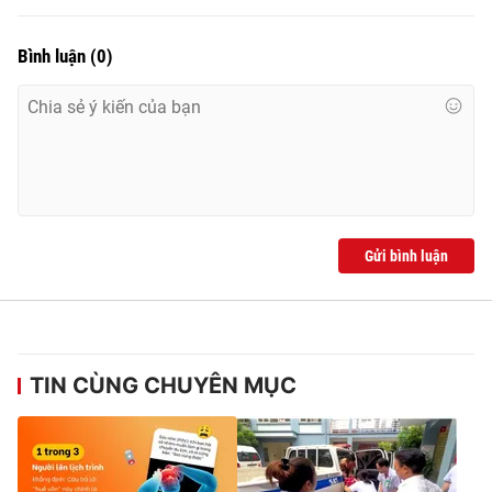
Bình luận
(
0
)
Gửi bình luận
TIN CÙNG CHUYÊN MỤC