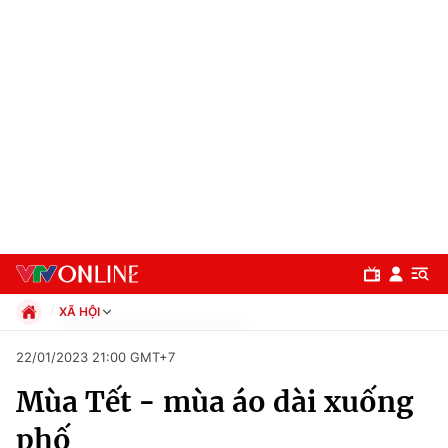
XÃ HỘI
Chính trị
22/01/2023 21:00 GMT+7
Xã hội
Mùa Tết - mùa áo dài xuống
Pháp luật
Chuyên mục
Kinh tế
phố
Thể thao