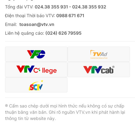
Tổng đài VTV:
024.38 355 931 - 024.38 355 932
Ðiện thoại Thời báo VTV:
0988 671 671
Email:
toasoan@vtv.vn
Liên hệ quảng cáo:
(024) 626 79595
® Cấm sao chép dưới mọi hình thức nếu không có sự chấp
thuận bằng văn bản. Ghi rõ nguồn VTV.vn khi phát hành lại
thông tin từ website này.