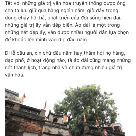
Phim VTV
Tết với những giá trị văn hóa truyền thống được ông
Giải trí
cha ta lưu giữ qua hàng nghìn năm, giờ đây trong
Hậu trường
dòng chảy hối hả, phát triển của đời sống hiện đại,
Điện ảnh
Đời sống
những giá trị ấy vẫn tiếp biến. Áo dài là một trong
Nhân vật
Âm nhạc
những nét đẹp ấy, vẫn được nhiều người dân lựa chọn
Du lịch
Khán giả
để khoác lên mình vào dịp đầu năm.
Giáo dục
Sao
Làm đẹp
Giải sao mai
Đi lễ cầu an, xin chữ đầu năm hay thăm hỏi họ hàng,
Tuyển sinh
Công nghệ
dạo phố, ở hoạt động nào, tà áo dài cũng mang những
Chất lượng cuộc sống
Học trực tuyến
nét thanh lịch, trang nhã và chứa đựng nhiều giá trị
Hitech Công nghệ tương lai
văn hóa.
Giao lưu trực tuyến
Sản phẩm
Lịch phát sóng
Thị trường
Tư vấn
Chuyên mục khác
Emagazine
Podcast