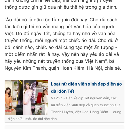
thống được gìn giữ qua nhiều thế hệ trong gia đình.
"Áo dài nó là dân tộc từ nghìn đời nay. Cho dù cách
tân kiểu gì thì nó vẫn mang nét văn hóa của người
THỜI BÁO VTV
Việt. Do đó ngày Tết, chúng ta hãy nhớ về văn hóa
truyền thống, mỗi người một chiếc áo dài. Cho dù ở
bối cảnh nào, chiếc áo dài cũng tạo một ấn tượng -
một điểm nhấn rất là hay. Vậy nên hãy yêu áo dài và
Theo dõi báo trên
hãy yêu những nét truyền thống của Việt Nam", bà
Nguyễn Kim Thanh, quận Hoàn Kiếm, Hà Nội, chia sẻ.
Cơ quan chủ quản:
Đài Truyền hình Việt Nam
Cơ quan báo chí:
Thời báo VTV
Loạt nữ diễn viên xinh đẹp diện áo
Giấy phép hoạt động báo in và báo điện tử số 483/GP-BTTTT
dài đón Tết
cấp ngày 29/12/2023
VTV.vn - Cận kề dịp Tết nguyên đán, các
Tổng Biên tập:
Vũ Thanh Thủy
nữ diễn viên xinh đẹp và quen thuộc như Lã
Phó Tổng Biên tập:
Nguyễn Thị Mỹ Hạnh, Phạm Quốc Thắng,
Thanh Huyền, Việt Hoa, Hồng Diễm .... cùng
Nguyễn Trọng Ninh
diện nhiều mẫu áo dài độc đáo.
Tổng đài VTV:
024.38 355 931 - 024.38 355 932