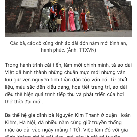
Photo
Infographic
Video
Shorts video
Các bà, các cô xúng xính áo dài đón năm mới bình an,
VTV Money
VTV Thể thao
hạnh phúc. (Ảnh: TTXVN)
VTV Sức khoẻ
Bất động sản
Trong hành trình cải tiến, làm mới chính mình, tà áo dài
Việt đã hình thành những chuẩn mực mới nhưng vẫn
lưu giữ vẹn nguyên tinh thần dân tộc vốn có. Từ chất
Thị trường 24h
Tấm lòng Việt
liệu, màu sắc đến kiểu dáng, họa tiết trang trí, áo dài
đều thể hiện quá trình tiếp thu và phát triển của hơi
VTV4
Vươn mình bằng AI
thở thời đại mới.
Ba thế hệ gia đình bà Nguyễn Kim Thanh ở quận Hoàn
VTV9
VTV8
Kiếm, Hà Nội, đã nhiều năm cùng giữ truyền thống
mặc áo dài vào ngày mùng 1 Tết. Việc làm đó với gia
Liên hệ tòa soạn
English
đình không chỉ là nét đẹp, mà còn là giá trị truyền