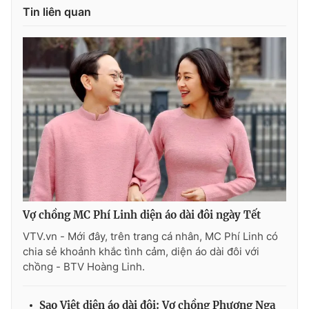
Ðiện thoại Thời báo VTV:
024.66 897 897
Tin liên quan
Email:
toasoan@vtv.vn
Liên hệ quảng cáo:
024-7300.7108
Vợ chồng MC Phí Linh diện áo dài đôi ngày Tết
VTV.vn - Mới đây, trên trang cá nhân, MC Phí Linh có
® Cấm sao chép dưới mọi hình thức nếu không có sự chấp
chia sẻ khoảnh khắc tình cảm, diện áo dài đôi với
thuận bằng văn bản. Ghi rõ nguồn VTV.vn khi phát hành lại
chồng - BTV Hoàng Linh.
thông tin từ website này.
Sao Việt diện áo dài đôi: Vợ chồng Phương Nga