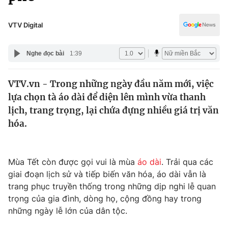
Chính trị
Truyền hình
Văn hóa - Giải trí
VTV Digital
Xã hội
Y tế
Đời sống
Nghe đọc bài
1:39
Pháp luật
Công nghệ
Giáo dục
VTV.vn - Trong những ngày đầu năm mới, việc
Y tế
lựa chọn tà áo dài để diện lên mình vừa thanh
lịch, trang trọng, lại chứa đựng nhiều giá trị văn
Thế giới
hóa.
Tin tức
Kinh tế
Mùa Tết còn được gọi vui là mùa
áo dài
. Trải qua các
Thế giới đó đây
Tài chính
giai đoạn lịch sử và tiếp biến văn hóa, áo dài vẫn là
Dữ liệu và đời sống
Câu chuyện quốc tế
trang phục truyền thống trong những dịp nghi lễ quan
Thị trường
trọng của gia đình, dòng họ, cộng đồng hay trong
Truyền hình
những ngày lễ lớn của dân tộc.
Góc doanh nghiệp