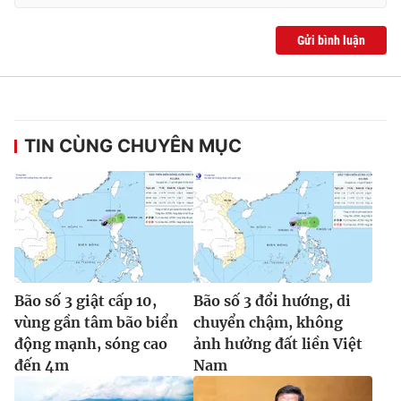
Ðiện thoại Thời báo VTV:
024.66 897 897
Email:
toasoan@vtv.vn
Gửi bình luận
Liên hệ quảng cáo:
024-7300.7108
TIN CÙNG CHUYÊN MỤC
Bão số 3 giật cấp 10,
Bão số 3 đổi hướng, di
® Cấm sao chép dưới mọi hình thức nếu không có sự chấp
vùng gần tâm bão biển
chuyển chậm, không
thuận bằng văn bản. Ghi rõ nguồn VTV.vn khi phát hành lại
động mạnh, sóng cao
ảnh hưởng đất liền Việt
thông tin từ website này.
đến 4m
Nam