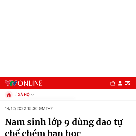
XÃ HỘI
Chính trị
14/12/2022 15:36 GMT+7
Xã hội
Nam sinh lớp 9 dùng dao tự
Pháp luật
Chuyên mục
Kinh tế
chế chém bạn học
Thể thao