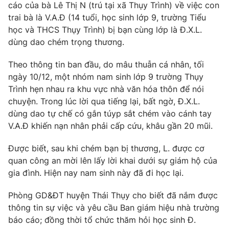
Phim VTV
cáo của bà Lê Thị N (trú tại xã Thụy Trình) về việc con
Giải trí
trai bà là V.A.Đ (14 tuổi, học sinh lớp 9, trường Tiểu
Hậu trường
học và THCS Thụy Trình) bị bạn cùng lớp là Đ.X.L.
Điện ảnh
Đời sống
dùng dao chém trọng thương.
Nhân vật
Âm nhạc
Du lịch
Khán giả
Theo thông tin ban đầu, do mâu thuẫn cá nhân, tối
Giáo dục
Sao
ngày 10/12, một nhóm nam sinh lớp 9 trường Thụy
Làm đẹp
Giải sao mai
Trình hẹn nhau ra khu vực nhà văn hóa thôn để nói
Tuyển sinh
Công nghệ
chuyện. Trong lúc lời qua tiếng lại, bất ngờ, Đ.X.L.
Chất lượng cuộc sống
Học trực tuyến
dùng dao tự chế có gắn túyp sắt chém vào cánh tay
Hitech Công nghệ tương lai
V.A.Đ khiến nạn nhân phải cấp cứu, khâu gần 20 mũi.
Giao lưu trực tuyến
Sản phẩm
Được biết, sau khi chém bạn bị thương, L. được cơ
Lịch phát sóng
quan công an mời lên lấy lời khai dưới sự giám hộ của
Thị trường
gia đình. Hiện nay nam sinh này đã đi học lại.
Tư vấn
Phòng GD&ĐT huyện Thái Thụy cho biết đã nắm được
Chuyên mục khác
thông tin sự việc và yêu cầu Ban giám hiệu nhà trường
Emagazine
Podcast
báo cáo; đồng thời tổ chức thăm hỏi học sinh Đ.