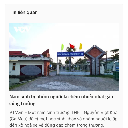
Photo
Infographic
Tin liên quan
Video
Shorts video
VTV Money
VTV Thể thao
VTV Sức khoẻ
Bất động sản
Thị trường 24h
Tấm lòng Việt
VTV4
Vươn mình bằng AI
Nam sinh bị nhóm người lạ chém nhiều nhát gần
cổng trường
VTV9
VTV8
VTV.vn - Một nam sinh trường THPT Nguyễn Việt Khái
(Cà Mau) đã bị một học sinh khác và nhóm người lạ ập
đến xô ngã xe và dùng dao chém trọng thương.
Liên hệ tòa soạn
English