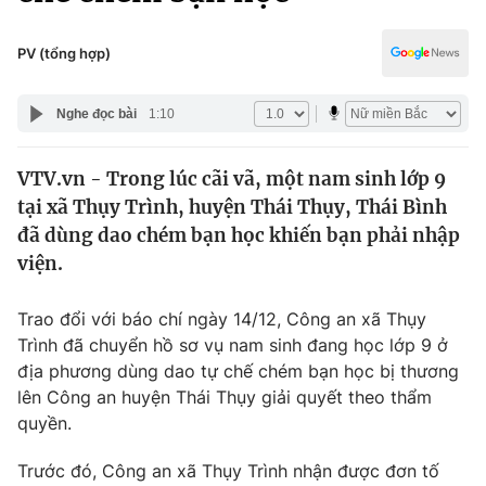
Chính trị
Truyền hình
Văn hóa - Giải trí
PV (tổng hợp)
Xã hội
Y tế
Đời sống
Nghe đọc bài
1:10
Pháp luật
Công nghệ
Giáo dục
VTV.vn - Trong lúc cãi vã, một nam sinh lớp 9
Y tế
tại xã Thụy Trình, huyện Thái Thụy, Thái Bình
đã dùng dao chém bạn học khiến bạn phải nhập
Thế giới
viện.
Tin tức
Trao đổi với báo chí ngày 14/12, Công an xã Thụy
Kinh tế
Trình đã chuyển hồ sơ vụ nam sinh đang học lớp 9 ở
Thế giới đó đây
Tài chính
địa phương dùng dao tự chế chém bạn học bị thương
Dữ liệu và đời sống
Câu chuyện quốc tế
lên Công an huyện Thái Thụy giải quyết theo thẩm
Thị trường
quyền.
Truyền hình
Góc doanh nghiệp
Trước đó, Công an xã Thụy Trình nhận được đơn tố