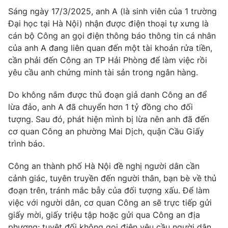
Phim VTV
Giải trí
Sáng ngày 17/3/2025, anh A (là sinh viên của 1 trường
Hậu trường
Đại học tại Hà Nội) nhận được điện thoại tự xưng là
Điện ảnh
cán bộ Công an gọi điện thông báo thông tin cá nhân
Đời sống
Nhân vật
của anh A đang liên quan đến một tài khoản rửa tiền,
Âm nhạc
cần phải đến Công an TP Hải Phòng để làm việc rồi
Du lịch
Khán giả
Giáo dục
yêu cầu anh chứng minh tài sản trong ngân hàng.
Sao
Làm đẹp
Giải sao mai
Tuyển sinh
Do không nắm được thủ đoạn giả danh Công an để
Công nghệ
Chất lượng cuộc sống
lừa đảo, anh A đã chuyển hơn 1 tỷ đồng cho đối
Học trực tuyến
tượng. Sau đó, phát hiện mình bị lừa nên anh đã đến
Hitech Công nghệ tương lai
Giao lưu trực tuyến
cơ quan Công an phường Mai Dịch, quận Cầu Giấy
Sản phẩm
trình báo.
Lịch phát sóng
Thị trường
Công an thành phố Hà Nội đề nghị người dân cần
cảnh giác, tuyên truyền đến người thân, bạn bè về thủ
Tư vấn
đoạn trên, tránh mắc bẫy của đối tượng xấu. Để làm
Chuyên mục khác
việc với người dân, cơ quan Công an sẽ trực tiếp gửi
Emagazine
giấy mời, giấy triệu tập hoặc gửi qua Công an địa
Podcast
phương; tuyệt đối không gọi điện yêu cầu người dân