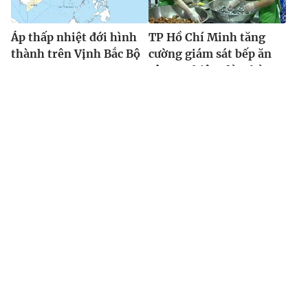
Áp thấp nhiệt đới hình
TP Hồ Chí Minh tăng
thành trên Vịnh Bắc Bộ
cường giám sát bếp ăn
công nghiệp, đảm bảo
an toàn thực phẩm
THỜI BÁO VTV
Theo dõi báo trên
Cơ quan chủ quản:
Đài Truyền hình Việt Nam
Cơ quan báo chí:
Thời báo VTV