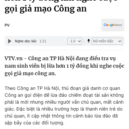
Chính trị
gọi giả mạo Công an
Truyền hình
Văn hóa - Giải trí
Xã hội
Y tế
PV
Đời sống
Pháp luật
Công nghệ
Nghe đọc bài
1:21
Giáo dục
Y tế
VTV.vn - Công an TP Hà Nội đang điều tra vụ
nam sinh viên bị lừa hơn 1 tỷ đồng khi nghe cuộc
Thế giới
gọi giả mạo công an.
Tin tức
Kinh tế
Theo Công an TP Hà Nội, thủ đoạn giả danh cơ quan
Thế giới đó đây
Công an gọi điện để lừa đảo chiếm đoạt tài sản không
Tài chính
Dữ liệu và đời sống
phải là mới nhưng nhiều người vẫn chủ quan, mất cảnh
Câu chuyện quốc tế
Thị trường
giác. Đặc biệt là nhiều trường hợp là thanh niên trẻ do
chủ quan, ít cập nhật thông tin cảnh báo lừa đảo đã
Truyền hình
Góc doanh nghiệp
sập bẫy của các đối tượng.