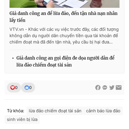
Giả danh công an để lừa đảo, đến tận nhà nạn nhân
lấy tiền
THỜI BÁO VTV
VTV.vn - Khác với các vụ việc trước đây, các đối tượng
không dẫn dụ người dân chuyển tiền qua tài khoản để
chiếm đoạt mà đã đến tận nhà, yêu cầu bị hại đưa...
Theo dõi báo trên
Giả danh công an gọi điện đe dọa người dân để
lừa đảo chiếm đoạt tài sản
Cơ quan chủ quản:
Đài Truyền hình Việt Nam
Cơ quan báo chí:
Thời báo VTV
0
0
Giấy phép hoạt động báo in và báo điện tử số 483/GP-BTTTT
cấp ngày 29/12/2023
Tổng Biên tập:
Vũ Thanh Thủy
Phó Tổng Biên tập:
Từ khóa:
lừa đảo chiếm đoạt tài sản
cảnh báo lừa đảo
Nguyễn Thị Mỹ Hạnh, Phạm Quốc Thắng,
Nguyễn Trọng Ninh
sinh viên bị lừa
Tổng đài VTV:
024.38 355 931 - 024.38 355 932