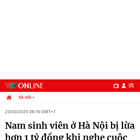
XÃ HỘI
Chính trị
23/03/2025 06:10 GMT+7
Xã hội
Nam sinh viên ở Hà Nội bị lừa
Pháp luật
Chuyên mục
Kinh tế
hơn 1 tỷ đồng khi nghe cuộc
Thể thao