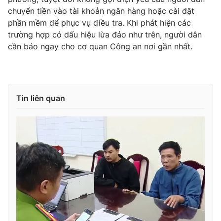
chuyển tiền vào tài khoản ngân hàng hoặc cài đặt
Photo
Infographic
phần mềm để phục vụ điều tra. Khi phát hiện các
trường hợp có dấu hiệu lừa đảo như trên, người dân
Video
Shorts video
cần báo ngay cho cơ quan Công an nơi gần nhất.
VTV Money
VTV Thể thao
Tin liên quan
VTV Sức khoẻ
Bất động sản
Thị trường 24h
Tấm lòng Việt
VTV4
Vươn mình bằng AI
VTV9
VTV8
Liên hệ tòa soạn
English