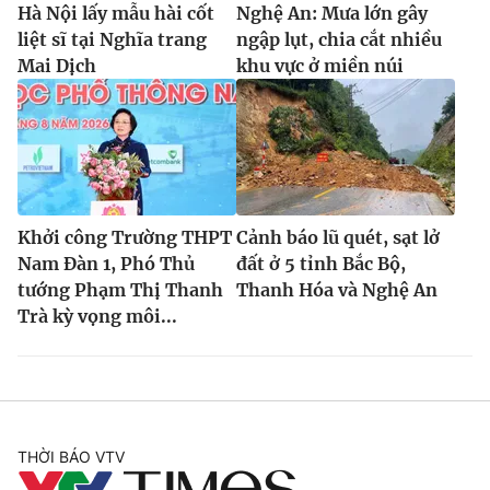
Hà Nội lấy mẫu hài cốt
Nghệ An: Mưa lớn gây
liệt sĩ tại Nghĩa trang
ngập lụt, chia cắt nhiều
Mai Dịch
khu vực ở miền núi
Khởi công Trường THPT
Cảnh báo lũ quét, sạt lở
Nam Đàn 1, Phó Thủ
đất ở 5 tỉnh Bắc Bộ,
tướng Phạm Thị Thanh
Thanh Hóa và Nghệ An
Trà kỳ vọng môi...
THỜI BÁO VTV