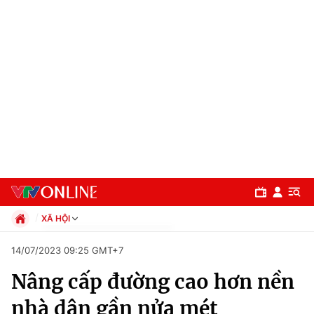
XÃ HỘI
Chính trị
14/07/2023 09:25 GMT+7
Xã hội
Nâng cấp đường cao hơn nền
Pháp luật
Chuyên mục
Kinh tế
nhà dân gần nửa mét
Thể thao