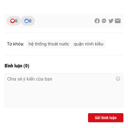
0
0
THỜI BÁO VTV
Từ khóa:
hệ thống thoát nước
quận ninh kiều
Theo dõi báo trên
Bình luận
(
0
)
Cơ quan chủ quản:
Đài Truyền hình Việt Nam
Cơ quan báo chí:
Thời báo VTV
Giấy phép hoạt động báo in và báo điện tử số 483/GP-BTTTT
cấp ngày 29/12/2023
Tổng Biên tập:
Vũ Thanh Thủy
Phó Tổng Biên tập:
Nguyễn Thị Mỹ Hạnh, Phạm Quốc Thắng,
Nguyễn Trọng Ninh
Gửi bình luận
Tổng đài VTV:
024.38 355 931 - 024.38 355 932