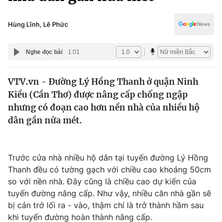
Chính trị
Truyền hình
Văn hóa - Giải trí
Hùng Lĩnh, Lê Phức
Xã hội
Y tế
Đời sống
Nghe đọc bài
1:01
Pháp luật
Công nghệ
Giáo dục
VTV.vn - Đường Lý Hồng Thanh ở quận Ninh
Y tế
Kiều (Cần Thơ) được nâng cấp chống ngập
nhưng có đoạn cao hơn nền nhà của nhiều hộ
Thế giới
dân gần nửa mét.
Tin tức
Kinh tế
Trước cửa nhà nhiều hộ dân tại tuyến đường Lý Hồng
Thế giới đó đây
Tài chính
Thanh đều có tường gạch với chiều cao khoảng 50cm
Dữ liệu và đời sống
Câu chuyện quốc tế
so với nền nhà. Đây cũng là chiều cao dự kiến của
Thị trường
tuyến đường nâng cấp. Như vậy, nhiều căn nhà gần sẽ
Truyền hình
bị cản trở lối ra - vào, thậm chí là trở thành hầm sau
Góc doanh nghiệp
khi tuyến đường hoàn thành nâng cấp.