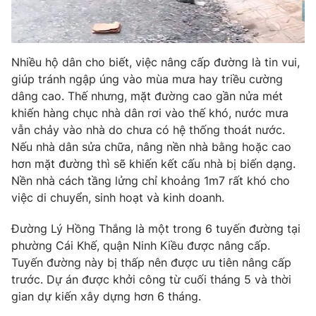
Photo
Infographic
Nhiều hộ dân cho biết, việc nâng cấp đường là tin vui,
Video
Shorts video
giúp tránh ngập úng vào mùa mưa hay triều cường
dâng cao. Thế nhưng, mặt đường cao gần nửa mét
VTV Money
VTV Thể thao
khiến hàng chục nhà dân rơi vào thế khó, nước mưa
vẫn chảy vào nhà do chưa có hệ thống thoát nước.
VTV Sức khoẻ
Bất động sản
Nếu nhà dân sửa chữa, nâng nền nhà bằng hoặc cao
hơn mặt đường thì sẽ khiến kết cấu nhà bị biến dạng.
Nền nhà cách tầng lửng chỉ khoảng 1m7 rất khó cho
Thị trường 24h
Tấm lòng Việt
việc di chuyển, sinh hoạt và kinh doanh.
VTV4
Vươn mình bằng AI
Đường Lý Hồng Thắng là một trong 6 tuyến đường tại
phường Cái Khế, quận Ninh Kiều được nâng cấp.
Tuyến đường này bị thấp nên được ưu tiên nâng cấp
VTV9
VTV8
trước. Dự án được khởi công từ cuối tháng 5 và thời
gian dự kiến xây dựng hơn 6 tháng.
Liên hệ tòa soạn
English