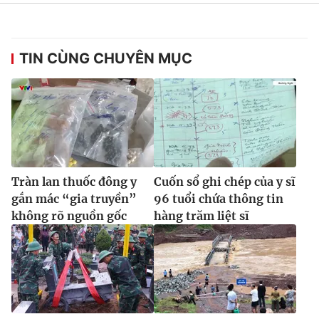
Ðiện thoại Thời báo VTV:
024.66 897 897
Email:
toasoan@vtv.vn
Liên hệ quảng cáo:
024-7300.7108
TIN CÙNG CHUYÊN MỤC
Tràn lan thuốc đông y
Cuốn sổ ghi chép của y sĩ
gắn mác “gia truyền”
96 tuổi chứa thông tin
không rõ nguồn gốc
hàng trăm liệt sĩ
® Cấm sao chép dưới mọi hình thức nếu không có sự chấp
thuận bằng văn bản. Ghi rõ nguồn VTV.vn khi phát hành lại
thông tin từ website này.