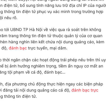
in điện tử, bổ sung tính năng lưu trữ địa chỉ IP của ngườ
ng thông tin điện tử phục vụ xác minh trong trường hợp
i nêu rõ.
o tới UBND TP Hà Nội về việc qua rà soát trên không
răm trang thông tin điện tử thuộc quản lý của cơ quan
chèn hàng nghìn liên kết chứa nội dung quảng cáo, kèm
á độ,
đánh bạc
trực tuyến, mại dâm.
 thời ngăn chặn các hoạt động trái phép nêu trên thì uy
hể bị ảnh hưởng nghiêm trọng, tiềm ẩn nguy cơ mất an
 tăng tội phạm về cá độ, đánh bạc…
nh, địa phương chủ động thực hiện ngay các biện pháp
i đăng tải nội dung quảng cáo cá độ,
đánh bạc trực
g thông tin điện tử.