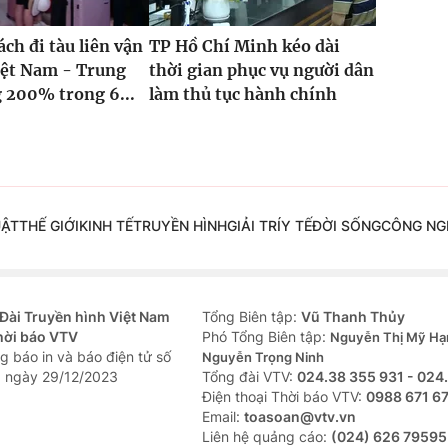
ch đi tàu liên vận
TP Hồ Chí Minh kéo dài
iệt Nam - Trung
thời gian phục vụ người dân
 200% trong 6...
làm thủ tục hành chính
UẬT
THẾ GIỚI
KINH TẾ
TRUYỀN HÌNH
GIẢI TRÍ
Y TẾ
ĐỜI SỐNG
CÔNG NG
Đài Truyền hình Việt Nam
Tổng Biên tập:
Vũ Thanh Thủy
hời báo VTV
Phó Tổng Biên tập:
Nguyễn Thị Mỹ Hạ
g báo in và báo điện tử số
Nguyễn Trọng Ninh
 ngày 29/12/2023
Tổng đài VTV:
024.38 355 931 - 024
Ðiện thoại Thời báo VTV:
0988 671 6
Email:
toasoan@vtv.vn
Liên hệ quảng cáo:
(024) 626 79595