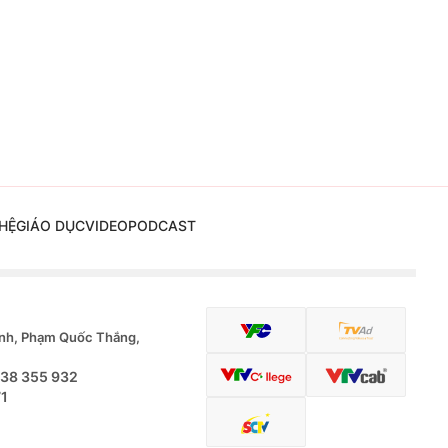
HỆ
GIÁO DỤC
VIDEO
PODCAST
nh, Phạm Quốc Thắng,
.38 355 932
71