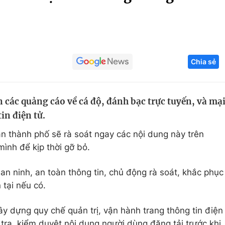
Góc ảnh
Giáo dục
Công nghệ
Chia sẻ
Tuyển sinh
Hitech Công ng
Học trực tuyến
Sản phẩm
 các quảng cáo về cá độ, đánh bạc trực tuyến, và mạ
g
Thị trường
in điện tử.
Tư vấn
àn thành phố sẽ rà soát ngay các nội dung này trên
ình để kịp thời gỡ bỏ.
n ninh, an toàn thông tin, chủ động rà soát, khắc phục
 tại nếu có.
ây dựng quy chế quản trị, vận hành trang thông tin điện
m tra, kiểm duyệt nội dung người dùng đăng tải trước khi