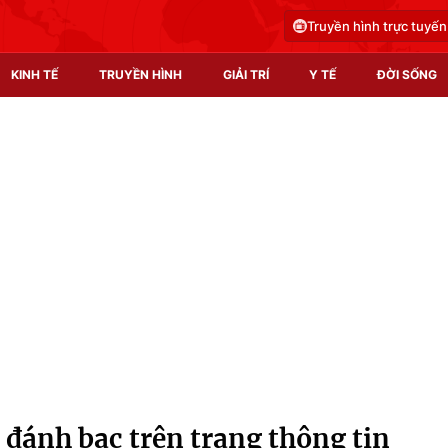
Truyền hình trực tuyến
KINH TẾ
TRUYỀN HÌNH
GIẢI TRÍ
Y TẾ
ĐỜI SỐNG
Pháp luật
Y tế
Truyền hình
Multimedia
Phim VTV
Video
Hậu trường
Shorts video
Nhân vật
Podcast
Khán giả
EMagazine
Giải sao mai
Photo
đánh bạc trên trang thông tin
Infographic