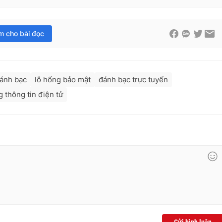
im cho bài đọc
đánh bạc
lỗ hổng bảo mật
đánh bạc trực tuyến
 thông tin điện tử