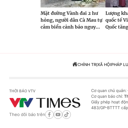
Mặt đường Vành đai 2 hư
Lượng khá
hỏng, người dân Cà Mau tự
quốc tế V
cắm biển cảnh báo nguy...
Quốc tăng
CHÍNH TRỊ
XÃ HỘI
PHÁP L
Cơ quan chủ quản:
THỜI BÁO VTV
Cơ quan báo chí:
T
Giấy phép hoạt độn
483/GP-BTTTT cấp
Theo dõi báo trên