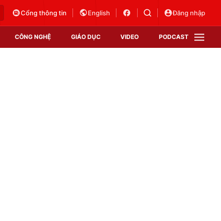
Cổng thông tin
English
Đăng nhập
CÔNG NGHỆ
GIÁO DỤC
VIDEO
PODCAST
VTV Money
VTV Thể thao
VTV Sức khoẻ
Bất động sản
Thị trường 24h
Tấm lòng Việt
Vươn mình bằng AI
VTV4
VTV8
VTV9
Lịch phát sóng
Giao lưu trực tuyến
Sự kiện