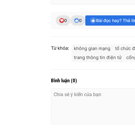
0
0
Bài đọc hay? Thả t
Từ khóa:
không gian mạng
tổ chức 
trang thông tin điện tử
cổng
Bình luận
(
0
)