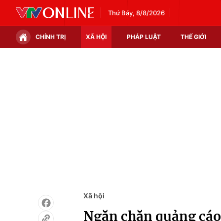
Thứ Bảy, 8/8/2026
CHÍNH TRỊ
XÃ HỘI
PHÁP LUẬT
THẾ GIỚI
Chính trị
Xã hội
Thế giới
Kinh tế
Tin tức
Tài chính
Thế giới đó đây
Thị trường
Câu chuyện quốc tế
Góc doanh nghiệp
Dữ liệu và đời sống
Xã hội
Ngăn chặn quảng cáo 