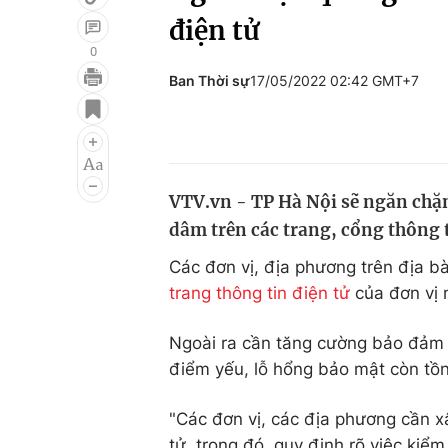
điện tử
0
Ban Thời sự
17/05/2022 02:42 GMT+7
Giải trí
Đời sống
Điện ảnh
Du lịch
Âm nhạc
Làm đẹp
VTV.vn - TP Hà Nội sẽ ngăn chặn
Sao
Chất lượng cuộc sốn
dâm trên các trang, cổng thông t
Các đơn vị, địa phương trên địa b
trang thông tin điện tử
của đơn vị m
Ngoài ra cần tăng cường bảo đảm a
điểm yếu, lỗ hổng bảo mật còn tồn
"Các đơn vị, các địa phương cần x
tử, trong đó, quy định rõ việc kiể