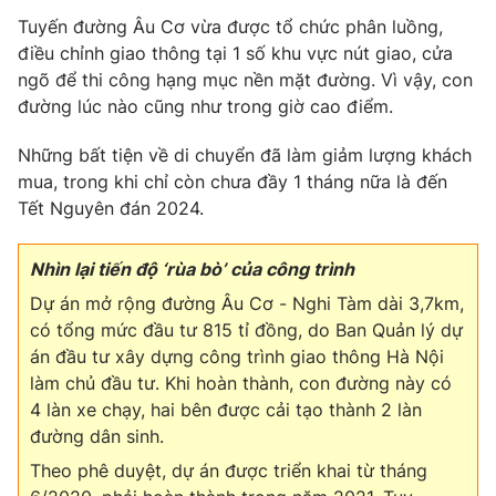
Phim VTV
Giải trí
Tuyến đường Âu Cơ vừa được tổ chức phân luồng,
Hậu trường
điều chỉnh giao thông tại 1 số khu vực nút giao, cửa
Điện ảnh
ngõ để thi công hạng mục nền mặt đường. Vì vậy, con
Đời sống
Nhân vật
đường lúc nào cũng như trong giờ cao điểm.
Âm nhạc
Du lịch
Khán giả
Giáo dục
Những bất tiện về di chuyển đã làm giảm lượng khách
Sao
Làm đẹp
mua, trong khi chỉ còn chưa đầy 1 tháng nữa là đến
Giải sao mai
Tuyển sinh
Tết Nguyên đán 2024.
Công nghệ
Chất lượng cuộc sống
Học trực tuyến
Hitech Công nghệ tương lai
Nhìn lại tiến độ ‘rùa bò’ của công trình
Giao lưu trực tuyến
Dự án mở rộng đường Âu Cơ - Nghi Tàm dài 3,7km,
Sản phẩm
có tổng mức đầu tư 815 tỉ đồng, do Ban Quản lý dự
Lịch phát sóng
Thị trường
án đầu tư xây dựng công trình giao thông Hà Nội
làm chủ đầu tư. Khi hoàn thành, con đường này có
Tư vấn
4 làn xe chạy, hai bên được cải tạo thành 2 làn
Chuyên mục khác
đường dân sinh.
Emagazine
Podcast
Theo phê duyệt, dự án được triển khai từ tháng