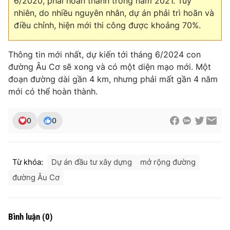
6/2020, phải hoàn thành trong năm 2021. Tuy
nhiên, do nhiều nguyên nhân, dự án phải trì hoãn và
Photo
Infographic
điều chỉnh, hiện mới thi công được khoảng 70%.
Video
Shorts video
Thông tin mới nhất, dự kiến tới tháng 6/2024 con
đường Âu Cơ sẽ xong và có một diện mạo mới. Một
VTV Money
VTV Thể thao
đoạn đường dài gần 4 km, nhưng phải mất gần 4 năm
mới có thể hoàn thành.
VTV Sức khoẻ
Bất động sản
0
0
Thị trường 24h
Tấm lòng Việt
Từ khóa:
Dự án đầu tư xây dựng
mở rộng đường
VTV4
Vươn mình bằng AI
đường Âu Cơ
VTV9
VTV8
Bình luận
(
0
)
Liên hệ tòa soạn
English