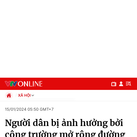
XÃ HỘI
Chính trị
15/01/2024 05:50 GMT+7
Xã hội
Người dân bị ảnh hưởng bởi
Pháp luật
Chuyên mục
Kinh tế
công trường mở rộng đường
Thể thao