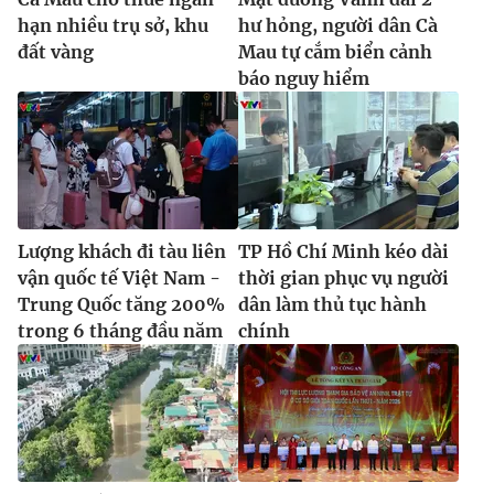
Ðiện thoại Thời báo VTV:
024.66 897 897
hạn nhiều trụ sở, khu
hư hỏng, người dân Cà
Email:
toasoan@vtv.vn
đất vàng
Mau tự cắm biển cảnh
Liên hệ quảng cáo:
024-7300.7108
báo nguy hiểm
Lượng khách đi tàu liên
TP Hồ Chí Minh kéo dài
vận quốc tế Việt Nam -
thời gian phục vụ người
Trung Quốc tăng 200%
dân làm thủ tục hành
trong 6 tháng đầu năm
chính
® Cấm sao chép dưới mọi hình thức nếu không có sự chấp
thuận bằng văn bản. Ghi rõ nguồn VTV.vn khi phát hành lại
thông tin từ website này.