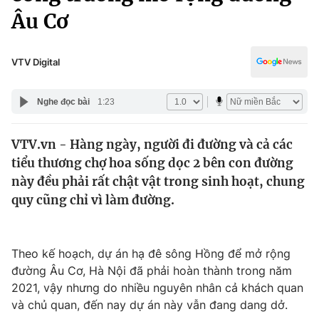
Chính trị
Âu Cơ
Truyền hình
Văn hóa - Giải trí
Xã hội
Y tế
VTV Digital
Đời sống
Pháp luật
Công nghệ
Nghe đọc bài
1:23
Giáo dục
Y tế
VTV.vn - Hàng ngày, người đi đường và cả các
tiểu thương chợ hoa sống dọc 2 bên con đường
Thế giới
này đều phải rất chật vật trong sinh hoạt, chung
Tin tức
quy cũng chỉ vì làm đường.
Kinh tế
Thế giới đó đây
Tài chính
Dữ liệu và đời sống
Theo kế hoạch, dự án hạ đê sông Hồng để mở rộng
Câu chuyện quốc tế
Thị trường
đường Âu Cơ, Hà Nội đã phải hoàn thành trong năm
2021, vậy nhưng do nhiều nguyên nhân cả khách quan
Truyền hình
Góc doanh nghiệp
và chủ quan, đến nay dự án này vẫn đang dang dở.