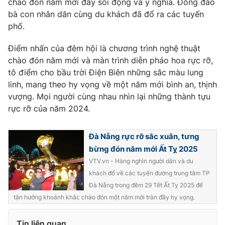
chào đón năm mới đầy sôi động và ý nghĩa. Đông đảo
Ðiện thoại Thời báo VTV:
024.66 897 897
bà con nhân dân cùng du khách đã đổ ra các tuyến
Email:
toasoan@vtv.vn
phố.
Liên hệ quảng cáo:
024-7300.7108
Điểm nhấn của đêm hội là chương trình nghệ thuật
chào đón năm mới và màn trình diễn pháo hoa rực rỡ,
tô điểm cho bầu trời Điện Biên những sắc màu lung
linh, mang theo hy vọng về một năm mới bình an, thịnh
vượng. Mọi người cùng nhau nhìn lại những thành tựu
rực rỡ của năm 2024.
Đà Nẵng rực rỡ sắc xuân, tưng
bừng đón năm mới Ất Tỵ 2025
VTV.vn - Hàng nghìn người dân và du
khách đổ về các tuyến đường trung tâm TP
® Cấm sao chép dưới mọi hình thức nếu không có sự chấp
thuận bằng văn bản. Ghi rõ nguồn VTV.vn khi phát hành lại
Đà Nẵng trong đêm 29 Tết Ất Tỵ 2025 để
thông tin từ website này.
tận hưởng khoảnh khắc chào đón một năm mới tràn đầy hy vọng.
Tin liên quan