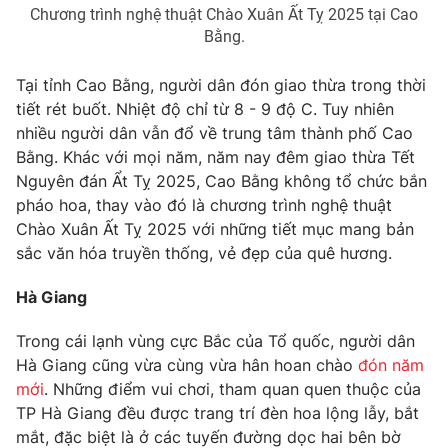
Chương trình nghệ thuật Chào Xuân Ất Tỵ 2025 tại Cao
Photo
Infographic
Bằng.
Tại tỉnh Cao Bằng, người dân đón giao thừa trong thời
Video
Shorts video
tiết rét buốt. Nhiệt độ chỉ từ 8 - 9 độ C. Tuy nhiên
nhiều người dân vẫn đổ về trung tâm thành phố Cao
VTV Money
VTV Thể thao
Bằng. Khác với mọi năm, năm nay đêm giao thừa Tết
Nguyên đán Ẩt Tỵ 2025, Cao Bằng không tổ chức bắn
pháo hoa, thay vào đó là chương trình nghệ thuật
VTV Sức khoẻ
Bất động sản
Chào Xuân Ất Tỵ 2025 với những tiết mục mang bản
sắc văn hóa truyền thống, vẻ đẹp của quê hương.
Thị trường 24h
Tấm lòng Việt
Hà Giang
VTV4
Vươn mình bằng AI
Trong cái lạnh vùng cực Bắc của Tổ quốc, người dân
Hà Giang cũng vừa cùng vừa hân hoan chào
đón năm
VTV9
VTV8
mới
. Những điểm vui chơi, tham quan quen thuộc của
TP Hà Giang đều được trang trí đèn hoa lộng lẫy, bắt
mắt, đặc biệt là ở các tuyến đường dọc hai bên bờ
Liên hệ tòa soạn
English