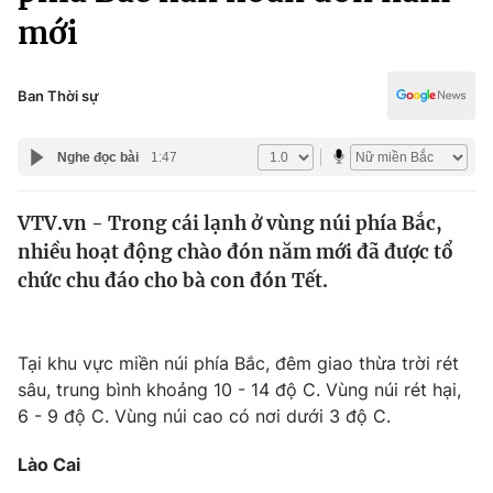
Chính trị
mới
Truyền hình
Văn hóa - Giải trí
Xã hội
Y tế
Ban Thời sự
Đời sống
Pháp luật
Công nghệ
Nghe đọc bài
1:47
Giáo dục
Y tế
VTV.vn - Trong cái lạnh ở vùng núi phía Bắc,
nhiều hoạt động chào đón năm mới đã được tổ
Thế giới
chức chu đáo cho bà con đón Tết.
Tin tức
Kinh tế
Thế giới đó đây
Tại khu vực miền núi phía Bắc, đêm giao thừa trời rét
Tài chính
Dữ liệu và đời sống
sâu, trung bình khoảng 10 - 14 độ C. Vùng núi rét hại,
Câu chuyện quốc tế
Thị trường
6 - 9 độ C. Vùng núi cao có nơi dưới 3 độ C.
Truyền hình
Góc doanh nghiệp
Lào Cai