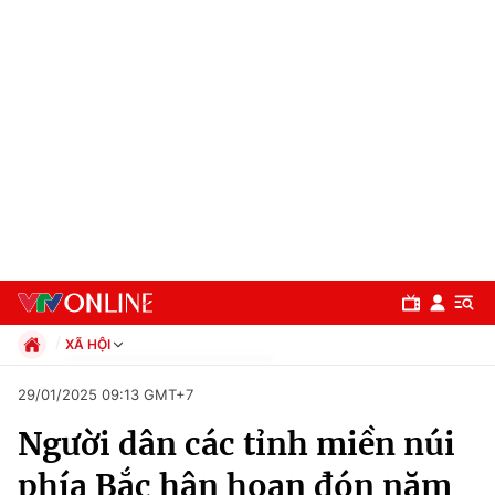
XÃ HỘI
Chính trị
29/01/2025 09:13 GMT+7
Xã hội
Người dân các tỉnh miền núi
Pháp luật
Chuyên mục
Kinh tế
phía Bắc hân hoan đón năm
Thể thao