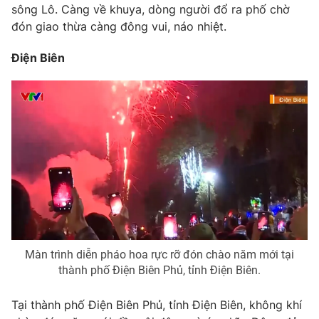
sông Lô. Càng về khuya, dòng người đổ ra phố chờ
đón giao thừa càng đông vui, náo nhiệt.
Điện Biên
THỜI BÁO VTV
Theo dõi báo trên
Cơ quan chủ quản:
Đài Truyền hình Việt Nam
Cơ quan báo chí:
Thời báo VTV
Giấy phép hoạt động báo in và báo điện tử số 483/GP-BTTTT
cấp ngày 29/12/2023
Tổng Biên tập:
Vũ Thanh Thủy
Màn trình diễn pháo hoa rực rỡ đón chào năm mới tại
thành phố Điện Biên Phủ, tỉnh Điện Biên.
Phó Tổng Biên tập:
Nguyễn Thị Mỹ Hạnh, Phạm Quốc Thắng,
Nguyễn Trọng Ninh
Tại thành phố Điện Biên Phủ, tỉnh Điện Biên, không khí
Tổng đài VTV:
024.38 355 931 - 024.38 355 932