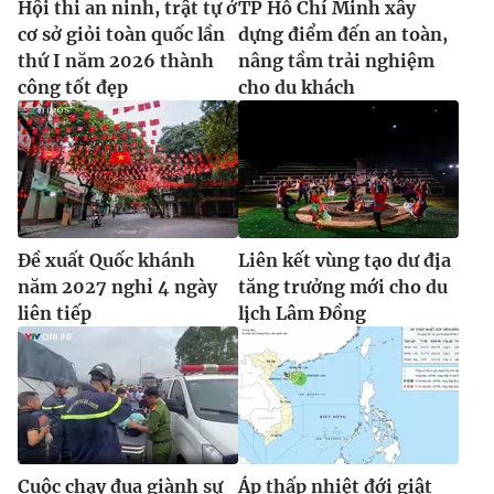
Hội thi an ninh, trật tự ở
TP Hồ Chí Minh xây
cơ sở giỏi toàn quốc lần
dựng điểm đến an toàn,
thứ I năm 2026 thành
nâng tầm trải nghiệm
công tốt đẹp
cho du khách
Đề xuất Quốc khánh
Liên kết vùng tạo dư địa
năm 2027 nghỉ 4 ngày
tăng trưởng mới cho du
liên tiếp
lịch Lâm Đồng
Cuộc chạy đua giành sự
Áp thấp nhiệt đới giật