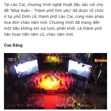
Phim VTV
Tại Lào Cai, chương trình nghệ thuật đặc sắc với chủ
Giải trí
đề "Mùa Xuân - Thành phố tình yêu" đã được tổ chức
Hậu trường
Điện ảnh
ở tại phố Đinh Lễ, thành phố Lào Cai, cùng màn pháo
Đời sống
Nhân vật
hoa đón chào năm mới. Chương trình đã mang đến
Âm nhạc
một bầu không khí vui tươi, phấn khởi, cả thành phố
Du lịch
Khán giả
Giáo dục
hân hoan tiễn năm cũ, chào năm mới.
Sao
Làm đẹp
Giải sao mai
Tuyển sinh
Cao Bằng
Công nghệ
Chất lượng cuộc sống
Học trực tuyến
Hitech Công nghệ tương lai
Giao lưu trực tuyến
Sản phẩm
Lịch phát sóng
Thị trường
Tư vấn
Chuyên mục khác
Emagazine
Podcast