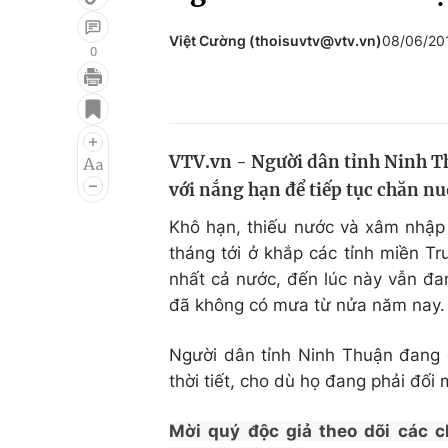
Việt Cường (thoisuvtv@vtv.vn)
08/06/20
0
Giải trí
Đời sống
Điện ảnh
Du lịch
VTV.vn - Người dân tỉnh Ninh T
Âm nhạc
Làm đẹp
với nắng hạn để tiếp tục chăn nu
Sao
Chất lượng cuộc sốn
Khô hạn, thiếu nước và xâm nhập 
tháng tới ở khắp các tỉnh miền T
nhất cả nước, đến lúc này vẫn đa
đã không có mưa từ nửa năm nay.
Người dân tỉnh Ninh Thuận đang 
thời tiết, cho dù họ đang phải đối 
Mời quý độc giả theo dõi các c