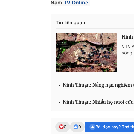
Nam
TV Online
!
Tin liên quan
Ninh 
VTV.v
sống 
Ninh Thuận: Nắng hạn nghiêm t
Ninh Thuận: Nhiều hộ nuôi cừu
0
0
Bài đọc hay? Thả t