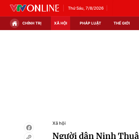
Thứ Sáu, 7/8/2026
CHÍNH TRỊ
XÃ HỘI
PHÁP LUẬT
THẾ GIỚI
Chính trị
Xã hội
Thế giới
Kinh tế
Tin tức
Tài chính
Thế giới đó đây
Thị trường
Câu chuyện quốc tế
Góc doanh nghiệp
Dữ liệu và đời sống
Xã hội
Người dân Ninh Thuậ