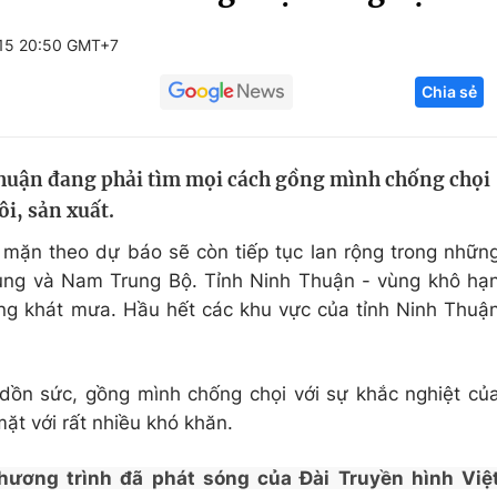
Góc ảnh
15 20:50 GMT+7
Chia sẻ
Giáo dục
Công nghệ
Tuyển sinh
Hitech Công ng
huận đang phải tìm mọi cách gồng mình chống chọi
Học trực tuyến
Sản phẩm
ôi, sản xuất.
g
Thị trường
mặn theo dự báo sẽ còn tiếp tục lan rộng trong nhữn
Tư vấn
rung và Nam Trung Bộ. Tỉnh Ninh Thuận - vùng khô hạ
ng khát mưa. Hầu hết các khu vực của tỉnh Ninh Thuậ
dồn sức, gồng mình chống chọi với sự khắc nghiệt củ
mặt với rất nhiều khó khăn.
hương trình đã phát sóng của Đài Truyền hình Việ