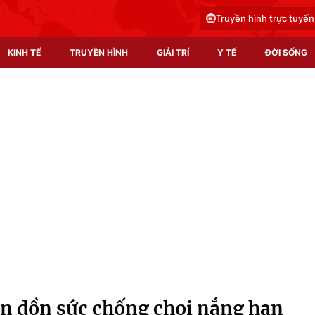
Truyền hình trực tuyến
KINH TẾ
TRUYỀN HÌNH
GIẢI TRÍ
Y TẾ
ĐỜI SỐNG
Pháp luật
Y tế
Truyền hình
Multimedia
Phim VTV
Video
Hậu trường
Shorts video
Nhân vật
Podcast
Khán giả
EMagazine
Giải sao mai
Photo
n dồn sức chống chọi nắng hạn
Infographic