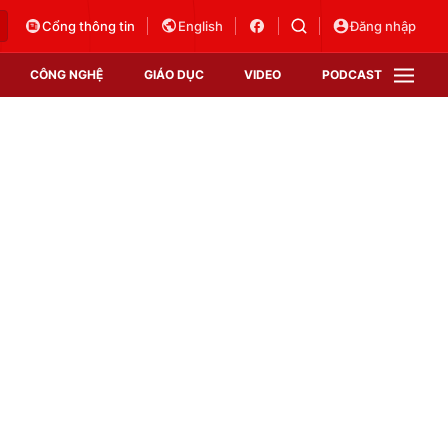
Cổng thông tin
English
Đăng nhập
CÔNG NGHỆ
GIÁO DỤC
VIDEO
PODCAST
VTV Money
VTV Thể thao
VTV Sức khoẻ
Bất động sản
Thị trường 24h
Tấm lòng Việt
Vươn mình bằng AI
VTV4
VTV8
VTV9
Lịch phát sóng
Giao lưu trực tuyến
Sự kiện