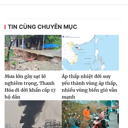
Ðiện thoại Thời báo VTV:
024.66 897 897
Email:
toasoan@vtv.vn
Liên hệ quảng cáo:
024-7300.7108
TIN CÙNG CHUYÊN MỤC
Mưa lớn gây sạt lở
Áp thấp nhiệt đới suy
nghiêm trọng, Thanh
yếu thành vùng áp thấp,
Hóa di dời khẩn cấp 17
nhiều vùng biển gió vẫn
hộ dân
mạnh
® Cấm sao chép dưới mọi hình thức nếu không có sự chấp
thuận bằng văn bản. Ghi rõ nguồn VTV.vn khi phát hành lại
thông tin từ website này.