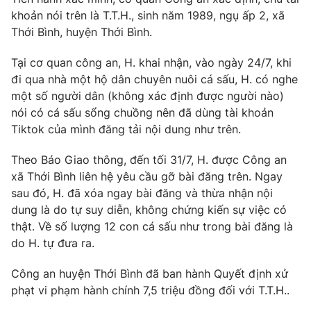
Phim VTV
Giải trí
khoản nói trên là T.T.H., sinh năm 1989, ngụ ấp 2, xã
Hậu trường
Thới Bình, huyện Thới Bình.
Điện ảnh
Đời sống
Nhân vật
Tại cơ quan công an, H. khai nhận, vào ngày 24/7, khi
Âm nhạc
đi qua nhà một hộ dân chuyên nuôi cá sấu, H. có nghe
Du lịch
Khán giả
Giáo dục
một số người dân (không xác định được người nào)
Sao
Làm đẹp
nói có cá sấu sổng chuồng nên đã dùng tài khoản
Giải sao mai
Tuyển sinh
Tiktok của mình đăng tải nội dung như trên.
Công nghệ
Chất lượng cuộc sống
Học trực tuyến
Theo Báo Giao thông, đến tối 31/7, H. được Công an
Hitech Công nghệ tương lai
Giao lưu trực tuyến
xã Thới Bình liên hệ yêu cầu gỡ bài đăng trên. Ngay
Sản phẩm
sau đó, H. đã xóa ngay bài đăng và thừa nhận nội
dung là do tự suy diễn, không chứng kiến sự việc có
Lịch phát sóng
Thị trường
thật. Về số lượng 12 con cá sấu như trong bài đăng là
do H. tự đưa ra.
Tư vấn
Chuyên mục khác
Công an huyện Thới Bình đã ban hành Quyết định xử
phạt vi phạm hành chính 7,5 triệu đồng đối với T.T.H..
Emagazine
Podcast