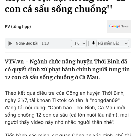
Chính trị
con cá sấu sổng chuồng''
Truyền hình
Văn hóa - Giải trí
Xã hội
Y tế
PV (tổng hợp)
Đời sống
Pháp luật
Công nghệ
Nghe đọc bài
1:13
Giáo dục
Y tế
VTV.vn - Ngành chức năng huyện Thới Bình đã
có quyết định xử phạt hành chính người tung tin
Thế giới
12 con cá sấu sổng chuồng ở Cà Mau.
Tin tức
Kinh tế
Theo kết quả điều tra của Công an huyện Thới Bình,
Thế giới đó đây
ngày 31/7, tài khoản Tiktok có tên là "nongdan69"
Tài chính
Dữ liệu và đời sống
đăng tải nội dung: "Cảnh báo Thới Bình, Cà Mau mới
Câu chuyện quốc tế
Thị trường
sổng chuồng 12 con cá sấu (cá lớn nuôi lâu năm), mọi
người thấy video này nhớ nhắc người thân nhé".
Truyền hình
Góc doanh nghiệp
Tiến hành xác minh, cơ quan Công an xác định, chủ tài