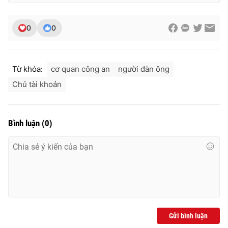
0
0
THỜI BÁO VTV
Từ khóa:
cơ quan công an
người đàn ông
Chủ tài khoản
Theo dõi báo trên
Bình luận
(
0
)
Cơ quan chủ quản:
Đài Truyền hình Việt Nam
Cơ quan báo chí:
Thời báo VTV
Giấy phép hoạt động báo in và báo điện tử số 483/GP-BTTTT
cấp ngày 29/12/2023
Tổng Biên tập:
Vũ Thanh Thủy
Phó Tổng Biên tập:
Nguyễn Thị Mỹ Hạnh, Phạm Quốc Thắng,
Nguyễn Trọng Ninh
Gửi bình luận
Tổng đài VTV:
024.38 355 931 - 024.38 355 932