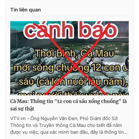
Tin liên quan
Photo
Infographic
Video
Shorts video
VTV Money
VTV Thể thao
VTV Sức khoẻ
Bất động sản
Thị trường 24h
Tấm lòng Việt
VTV4
Vươn mình bằng AI
Cà Mau: Thông tin "12 con cá sấu xổng chuồng" là
sai sự thật
VTV9
VTV8
VTV.vn - Ông Nguyễn Văn Đen, Phó Giám đốc Sở
Thông tin và Truyền thông Cà Mau cho biết đã nắm
được vụ việc, qua xác minh ban đầu, đây là thông tin...
Liên hệ tòa soạn
English