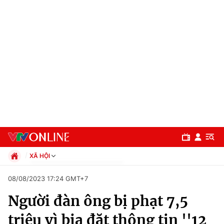
XÃ HỘI
Chính trị
08/08/2023 17:24 GMT+7
Xã hội
Người đàn ông bị phạt 7,5
Pháp luật
Chuyên mục
Kinh tế
triệu vì bịa đặt thông tin ''12
Thể thao