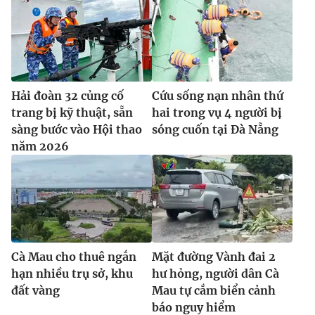
Ðiện thoại Thời báo VTV:
024.66 897 897
Email:
toasoan@vtv.vn
Liên hệ quảng cáo:
024-7300.7108
Hải đoàn 32 củng cố
Cứu sống nạn nhân thứ
trang bị kỹ thuật, sẵn
hai trong vụ 4 người bị
sàng bước vào Hội thao
sóng cuốn tại Đà Nẵng
năm 2026
® Cấm sao chép dưới mọi hình thức nếu không có sự chấp
Cà Mau cho thuê ngắn
Mặt đường Vành đai 2
thuận bằng văn bản. Ghi rõ nguồn VTV.vn khi phát hành lại
hạn nhiều trụ sở, khu
hư hỏng, người dân Cà
thông tin từ website này.
đất vàng
Mau tự cắm biển cảnh
báo nguy hiểm