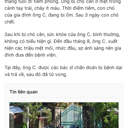
tháng tuổi đi tiêm phòng. Ông bị chó cắn ở mặt trong
Phim VTV
Giải trí
cánh tay trái, chảy ít máu. Thời điểm tiêm, con chó
Hậu trường
của gia đình ông C. đang bị ốm. Sau 3 ngày con chó
Điện ảnh
chết.
Đời sống
Nhân vật
Âm nhạc
Sau khi bị chó cắn, sức khỏe của ông C. bình thường,
Du lịch
Khán giả
Giáo dục
Sao
không có biểu hiện gì. Đến đầu tháng 8, ông C. xuất
Làm đẹp
Giải sao mai
hiện các triệu mệt mỏi, nhức đầu, sợ ánh sáng nên gia
Tuyển sinh
đình đưa đến bệnh viện.
Công nghệ
Chất lượng cuộc sống
Học trực tuyến
Tại đây, ông C. được các bác sĩ chẩn đoán bị bệnh dại
Hitech Công nghệ tương lai
Giao lưu trực tuyến
và trả về, sau đó đã tử vong.
Sản phẩm
Lịch phát sóng
Thị trường
Tin liên quan
Tư vấn
Chuyên mục khác
Emagazine
Podcast