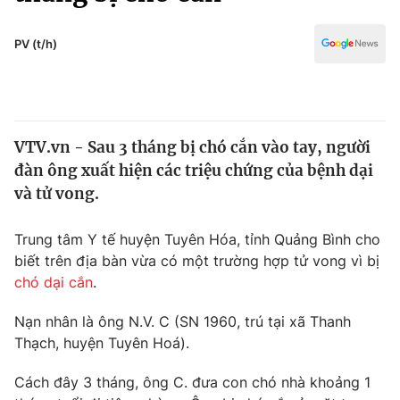
Chính trị
Truyền hình
Văn hóa - Giải trí
PV (t/h)
Xã hội
Y tế
Đời sống
Pháp luật
Công nghệ
Giáo dục
VTV.vn - Sau 3 tháng bị chó cắn vào tay, người
Y tế
đàn ông xuất hiện các triệu chứng của bệnh dại
và tử vong.
Thế giới
Trung tâm Y tế huyện Tuyên Hóa, tỉnh Quảng Bình cho
Tin tức
biết trên địa bàn vừa có một trường hợp tử vong vì bị
Kinh tế
chó dại cắn
.
Thế giới đó đây
Tài chính
Dữ liệu và đời sống
Câu chuyện quốc tế
Nạn nhân là ông N.V. C (SN 1960, trú tại xã Thanh
Thị trường
Thạch, huyện Tuyên Hoá).
Truyền hình
Góc doanh nghiệp
Cách đây 3 tháng, ông C. đưa con chó nhà khoảng 1