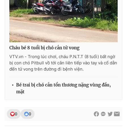
Photo
Infographic
Video
Shorts video
VTV Money
VTV Thể thao
Cháu bé 8 tuổi bị chó cắn tử vong
VTV.vn - Trong lúc chơi, cháu P.N.T.T (8 tuổi) bất ngờ
VTV Sức khoẻ
Bất động sản
bị con chó Pitbull vồ tới cắn liên tiếp vào tay và cổ dẫn
đến tử vong trên đường đi bệnh viện.
Thị trường 24h
Tấm lòng Việt
Bé trai bị chó cắn tổn thương nặng vùng đầu,
VTV4
Vươn mình bằng AI
mặt
VTV9
VTV8
0
0
Liên hệ tòa soạn
English