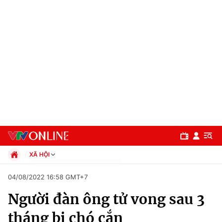
XÃ HỘI
Chính trị
04/08/2022 16:58 GMT+7
Xã hội
Người đàn ông tử vong sau 3
Pháp luật
Chuyên mục
Kinh tế
tháng bị chó cắn
Thể thao