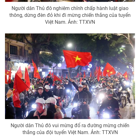
Ðiện thoại Thời báo VTV:
024.66 897 897
Người dân Thủ đô nghiêm chỉnh chấp hành luật giao
Email:
toasoan@vtv.vn
thông, dừng đèn đỏ khi đi mừng chiến thắng của tuyển
Liên hệ quảng cáo:
024-7300.7108
Việt Nam. Ảnh: TTXVN
® Cấm sao chép dưới mọi hình thức nếu không có sự chấp
thuận bằng văn bản. Ghi rõ nguồn VTV.vn khi phát hành lại
thông tin từ website này.
Người dân Thủ đô vui mừng đổ ra đường mừng chiến
thắng của đội tuyển Việt Nam. Ảnh: TTXVN