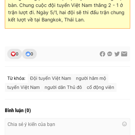
bàn. Chung cuộc đội tuyển Việt Nam thắng 2 - 1 ở
trận lượt đi. Ngày 5/1, hai đội sẽ thi đấu trận chung
kết lượt về tại Bangkok, Thái Lan.
0
0
Từ khóa:
Đội tuyển Việt Nam
người hâm mộ
tuyển Việt Nam
người dân Thủ đô
cổ động viên
Bình luận
(
0
)