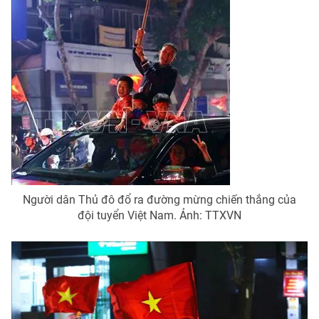
Photo
Infographic
Video
Shorts video
VTV Money
VTV Thể thao
VTV Sức khoẻ
Bất động sản
Thị trường 24h
Tấm lòng Việt
Người dân Thủ đô đổ ra đường mừng chiến thắng của
đội tuyển Việt Nam. Ảnh: TTXVN
VTV4
Vươn mình bằng AI
VTV9
VTV8
Liên hệ tòa soạn
English