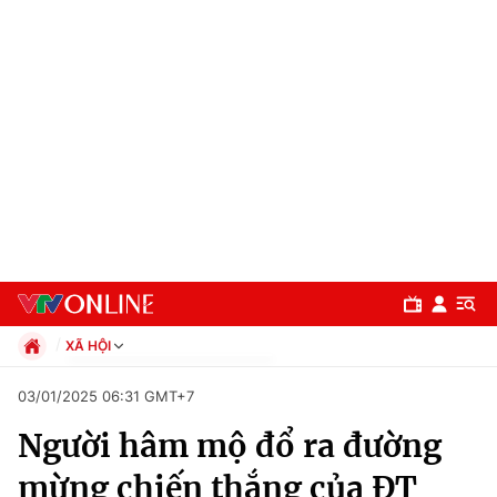
XÃ HỘI
Chính trị
03/01/2025 06:31 GMT+7
Xã hội
Người hâm mộ đổ ra đường
Pháp luật
Chuyên mục
Kinh tế
mừng chiến thắng của ĐT
Thể thao