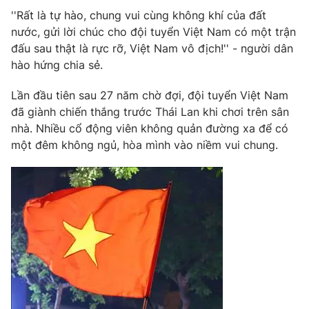
Phim VTV
Giải trí
''Rất là tự hào, chung vui cùng không khí của đất
Hậu trường
nước, gửi lời chúc cho đội tuyển Việt Nam có một trận
Điện ảnh
đấu sau thật là rực rỡ, Việt Nam vô địch!'' - người dân
Đời sống
Nhân vật
hào hứng chia sẻ.
Âm nhạc
Du lịch
Khán giả
Giáo dục
Lần đầu tiên sau 27 năm chờ đợi, đội tuyển Việt Nam
Sao
Làm đẹp
đã giành chiến thắng trước Thái Lan khi chơi trên sân
Giải sao mai
Tuyển sinh
nhà. Nhiều cổ động viên không quản đường xa để có
Công nghệ
Chất lượng cuộc sống
một đêm không ngủ, hòa mình vào niềm vui chung.
Học trực tuyến
Hitech Công nghệ tương lai
Giao lưu trực tuyến
Sản phẩm
Lịch phát sóng
Thị trường
Tư vấn
Chuyên mục khác
Emagazine
Podcast