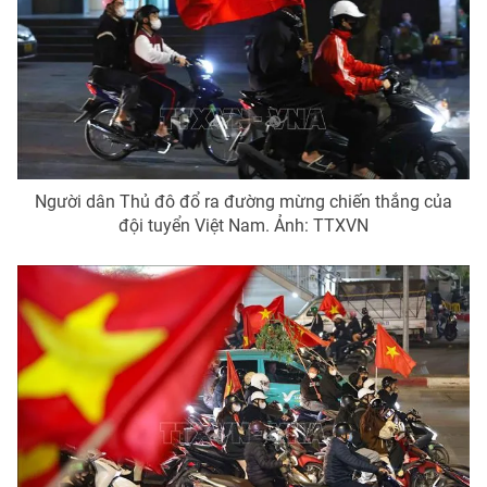
THỜI BÁO VTV
Người dân Thủ đô đổ ra đường mừng chiến thắng của
Theo dõi báo trên
đội tuyển Việt Nam. Ảnh: TTXVN
Cơ quan chủ quản:
Đài Truyền hình Việt Nam
Cơ quan báo chí:
Thời báo VTV
Giấy phép hoạt động báo in và báo điện tử số 483/GP-BTTTT
cấp ngày 29/12/2023
Tổng Biên tập:
Vũ Thanh Thủy
Phó Tổng Biên tập:
Nguyễn Thị Mỹ Hạnh, Phạm Quốc Thắng,
Nguyễn Trọng Ninh
Tổng đài VTV:
024.38 355 931 - 024.38 355 932