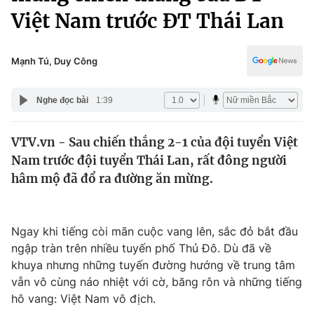
Chính trị
Việt Nam trước ĐT Thái Lan
Truyền hình
Văn hóa - Giải trí
Xã hội
Y tế
Mạnh Tú, Duy Công
Đời sống
Pháp luật
Công nghệ
Nghe đọc bài
1:39
Giáo dục
Y tế
VTV.vn - Sau chiến thắng 2-1 của đội tuyển Việt
Nam trước đội tuyển Thái Lan, rất đông người
Thế giới
hâm mộ đã đổ ra đường ăn mừng.
Tin tức
Kinh tế
Thế giới đó đây
Ngay khi tiếng còi mãn cuộc vang lên, sắc đỏ bắt đầu
Tài chính
Dữ liệu và đời sống
ngập tràn trên nhiều tuyến phố Thủ Đô. Dù đã về
Câu chuyện quốc tế
Thị trường
khuya nhưng những tuyến đường hướng về trung tâm
vẫn vô cùng náo nhiệt với cờ, băng rôn và những tiếng
Truyền hình
Góc doanh nghiệp
hô vang: Việt Nam vô địch.