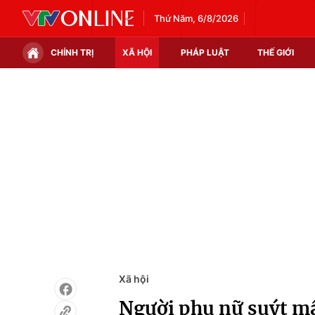
Thứ Năm, 6/8/2026
CHÍNH TRỊ
XÃ HỘI
PHÁP LUẬT
THẾ GIỚI
Chính trị
Xã hội
Thế giới
Kinh tế
Tin tức
Tài chính
Thế giới đó đây
Thị trường
Câu chuyện quốc tế
Góc doanh nghiệp
Dữ liệu và đời sống
Xã hội
Người phụ nữ suýt mất