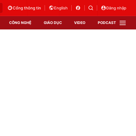
Cổng thông tin
English
Đăng nhập
CÔNG NGHỆ
GIÁO DỤC
VIDEO
PODCAST
VTV Money
VTV Thể thao
VTV Sức khoẻ
Bất động sản
Thị trường 24h
Tấm lòng Việt
Vươn mình bằng AI
VTV4
VTV8
VTV9
Lịch phát sóng
Giao lưu trực tuyến
Sự kiện