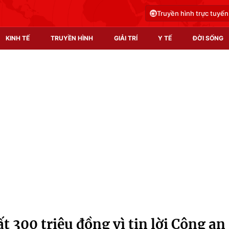
Truyền hình trực tuyến
KINH TẾ
TRUYỀN HÌNH
GIẢI TRÍ
Y TẾ
ĐỜI SỐNG
Pháp luật
Y tế
Truyền hình
Multimedia
Phim VTV
Video
Hậu trường
Shorts video
Nhân vật
Podcast
Khán giả
EMagazine
Giải sao mai
Photo
 300 triệu đồng vì tin lời Công an
Infographic