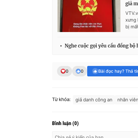
giả 
VTV.v
xưng 
bị mất
Nghe cuộc gọi yêu cầu đồng bộ h
0
0
Bài đọc hay? Thả t
Từ khóa:
giả danh công an
nhân viê
Bình luận
(
0
)