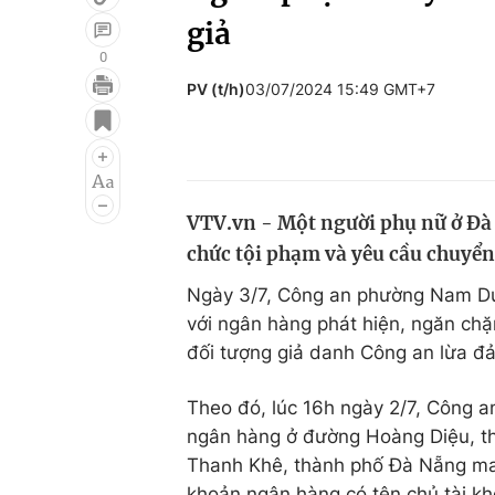
giả
0
PV (t/h)
03/07/2024 15:49 GMT+7
Giải trí
Đời sống
Điện ảnh
Du lịch
Âm nhạc
Làm đẹp
VTV.vn - Một người phụ nữ ở Đà 
Sao
Chất lượng cuộc sốn
chức tội phạm và yêu cầu chuyển
Ngày 3/7, Công an phường Nam Dư
với ngân hàng phát hiện, ngăn chặ
đối tượng giả danh Công an lừa đả
Theo đó, lúc 16h ngày 2/7, Công 
ngân hàng ở đường Hoàng Diệu, thà
Thanh Khê, thành phố Đà Nẵng man
khoản ngân hàng có tên chủ tài 