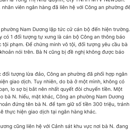
, nhân viên ngân hàng đã liên hệ với Công an phường đ
n phường Nam Dương lập tức cử cán bộ đến hiện trường.
y có 1 đối tượng tự xưng là cán bộ Công an thông báo
c tội phạm. Để chứng minh vô tội, đối tượng yêu cầu bà
i khoản nói trên. Bà N cũng bị đề nghị không được báo
…
c đối tượng lừa đảo, Công an phường đã phối hợp ngân
iện giao dịch. Tuy nhiên, do bà ở một mình, không có
oạn, lo sợ bị bắt nên nhất quyết đòi chuyển tiền. Một
h cho bà N. hiểu, mặt khác, Công an phường Nam Dương
hoản đứng tên bà N. để tạm giữ số tiền 300 triệu, tránh
ẽ thực hiện giao dịch tại ngân hàng khác.
ơng cũng liên hệ với Cảnh sát khu vực nơi bà N. đang