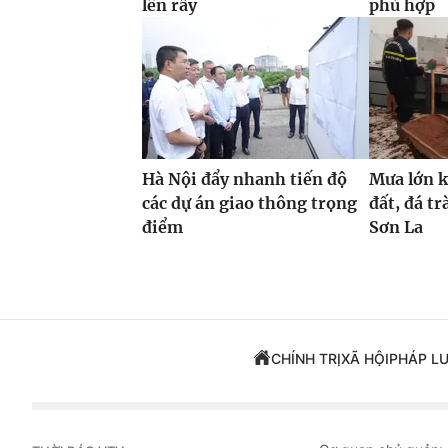
lên rẫy
phù hợp
Hà Nội đẩy nhanh tiến độ
Mưa lớn ké
các dự án giao thông trọng
đất, đá t
điểm
Sơn La
CHÍNH TRỊ
XÃ HỘI
PHÁP L