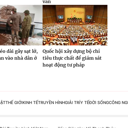
văn
o dài gây sạt lở,
Quốc hội xây dựng bộ chỉ
ràn vào nhà dân ở
tiêu thực chất để giám sát
hoạt động tư pháp
UẬT
THẾ GIỚI
KINH TẾ
TRUYỀN HÌNH
GIẢI TRÍ
Y TẾ
ĐỜI SỐNG
CÔNG NG