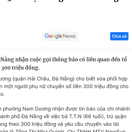
Góc ảnh
Giáo dục
Công nghệ
Chia sẻ
Tuyển sinh
Hitech Công ng
Học trực tuyến
Sản phẩm
Nẵng nhận cuộc gọi thông báo có liên quan đến tổ
g
Thị trường
 300 triệu đồng.
Tư vấn
ơng (quận Hải Châu, Đà Nẵng) cho biết vừa phối hợp
n một người phụ nữ chuyển số tiền 300 triệu đồng cho
o.
an phường Nam Dương nhận được tin báo của chi nhánh
nh phố Đà Nẵng về việc bà T.T.N (66 tuổi), trú quận
g theo 300 triệu đồng và yêu cầu chuyển vào tài
khoản là Tống Thị Như Quỳnh, Cty TNHH MTV NewSun.