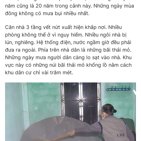
Phim VTV
năm cũng là 20 năm trong cảnh này. Những ngày mùa
Giải trí
đông không có mưa bụi nhiều nhất.
Hậu trường
Điện ảnh
Đời sống
Nhân vật
Căn nhà 3 tầng vết nứt xuất hiện khắp nơi. Nhiều
Âm nhạc
phòng không thể ở vì nguy hiểm. Nhiều ngôi nhà bị
Du lịch
Khán giả
lún, nghiêng. Hệ thống điện, nước ngầm giờ đều phải
Giáo dục
Sao
đưa ra ngoài. Phía trên nhà dân là những bãi thải mỏ.
Làm đẹp
Giải sao mai
Tuyển sinh
Những ngày mưa người dân càng lo sạt vào nhà. Khu
Công nghệ
Chất lượng cuộc sống
vực này có những núi bãi thải mỏ khổng lồ nằm cách
Học trực tuyến
khu dân cư chỉ vài trăm mét.
Hitech Công nghệ tương lai
Giao lưu trực tuyến
Sản phẩm
Lịch phát sóng
Thị trường
Tư vấn
Chuyên mục khác
Emagazine
Podcast