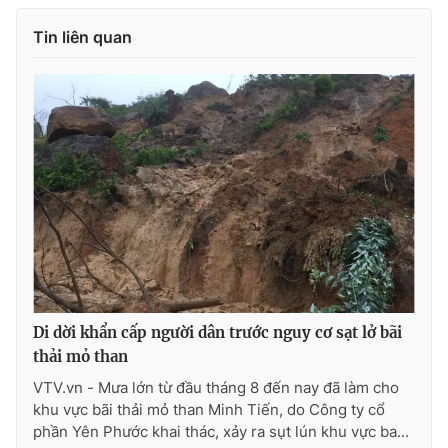
Tin liên quan
THỜI BÁO VTV
Theo dõi báo trên
Cơ quan chủ quản:
Đài Truyền hình Việt Nam
Cơ quan báo chí:
Thời báo VTV
Giấy phép hoạt động báo in và báo điện tử số 483/GP-BTTTT
cấp ngày 29/12/2023
Di dời khẩn cấp người dân trước nguy cơ sạt lở bãi
Tổng Biên tập:
Vũ Thanh Thủy
thải mỏ than
Phó Tổng Biên tập:
Nguyễn Thị Mỹ Hạnh, Phạm Quốc Thắng,
VTV.vn - Mưa lớn từ đầu tháng 8 đến nay đã làm cho
Nguyễn Trọng Ninh
khu vực bãi thải mỏ than Minh Tiến, do Công ty cổ
Tổng đài VTV:
024.38 355 931 - 024.38 355 932
phần Yên Phước khai thác, xảy ra sụt lún khu vực ba...