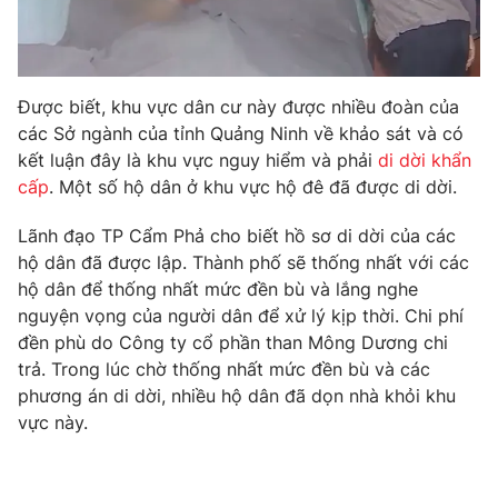
Photo
Infographic
Video
Shorts video
Được biết, khu vực dân cư này được nhiều đoàn của
các Sở ngành của tỉnh Quảng Ninh về khảo sát và có
kết luận đây là khu vực nguy hiểm và phải
di dời khẩn
VTV Money
VTV Thể thao
cấp
. Một số hộ dân ở khu vực hộ đê đã được di dời.
VTV Sức khoẻ
Bất động sản
Lãnh đạo TP Cẩm Phả cho biết hồ sơ di dời của các
hộ dân đã được lập. Thành phố sẽ thống nhất với các
hộ dân để thống nhất mức đền bù và lắng nghe
Thị trường 24h
Tấm lòng Việt
nguyện vọng của người dân để xử lý kịp thời. Chi phí
đền phù do Công ty cổ phần than Mông Dương chi
VTV4
Vươn mình bằng AI
trả. Trong lúc chờ thống nhất mức đền bù và các
phương án di dời, nhiều hộ dân đã dọn nhà khỏi khu
VTV9
VTV8
vực này.
Liên hệ tòa soạn
English