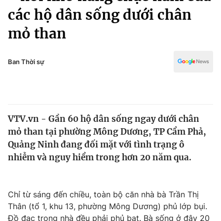
Chính trị
các hộ dân sống dưới chân
Truyền hình
Văn hóa - Giải trí
mỏ than
Xã hội
Y tế
Đời sống
Pháp luật
Ban Thời sự
Công nghệ
Giáo dục
Y tế
Thế giới
VTV.vn - Gần 60 hộ dân sống ngay dưới chân
mỏ than tại phường Mông Dương, TP Cẩm Phả,
Tin tức
Quảng Ninh đang đối mặt với tình trạng ô
Kinh tế
nhiễm và nguy hiểm trong hơn 20 năm qua.
Thế giới đó đây
Tài chính
Dữ liệu và đời sống
Câu chuyện quốc tế
Thị trường
Chỉ từ sáng đến chiều, toàn bộ căn nhà bà Trần Thị
Truyền hình
Góc doanh nghiệp
Thân (tổ 1, khu 13, phường Mông Dương) phủ lớp bụi.
Đồ đạc trong nhà đều phải phủ bạt. Bà sống ở đây 20