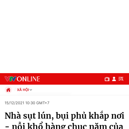
XÃ HỘI
Chính trị
15/12/2021 10:30 GMT+7
Xã hội
Nhà sụt lún, bụi phủ khắp nơi
Pháp luật
Chuyên mục
Kinh tế
- nỗi khổ hàng chục năm của
Thể thao