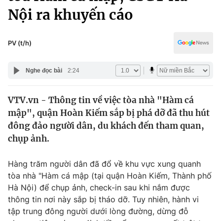
Chính trị
Nội ra khuyến cáo
Truyền hình
Văn hóa - Giải trí
Xã hội
Y tế
PV (t/h)
Đời sống
Pháp luật
Công nghệ
Nghe đọc bài
2:24
Giáo dục
Y tế
VTV.vn - Thông tin về việc tòa nhà "Hàm cá
mập", quận Hoàn Kiếm sắp bị phá dỡ đã thu hút
Thế giới
đông đảo người dân, du khách đến tham quan,
Tin tức
chụp ảnh.
Kinh tế
Thế giới đó đây
Hàng trăm người dân đã đổ về khu vực xung quanh
Tài chính
Dữ liệu và đời sống
tòa nhà "Hàm cá mập (tại quận Hoàn Kiếm, Thành phố
Câu chuyện quốc tế
Thị trường
Hà Nội) để chụp ảnh, check-in sau khi nắm được
thông tin nơi này sắp bị tháo dỡ. Tuy nhiên, hành vi
Truyền hình
Góc doanh nghiệp
tập trung đông người dưới lòng đường, dừng đỗ