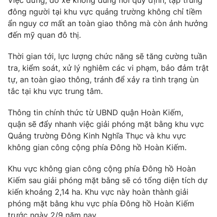
Việc dừng, đỗ xe không đúng nơi quy định, tập trung
đông người tại khu vực quảng trường không chỉ tiềm
Photo
Infographic
ẩn nguy cơ mất an toàn giao thông mà còn ảnh hưởng
đến mỹ quan đô thị.
Video
Shorts video
Thời gian tới, lực lượng chức năng sẽ tăng cường tuần
tra, kiểm soát, xử lý nghiêm các vi phạm, bảo đảm trật
VTV Money
VTV Thể thao
tự, an toàn giao thông, tránh để xảy ra tình trạng ùn
tắc tại khu vực trung tâm.
VTV Sức khoẻ
Bất động sản
Thông tin chính thức từ UBND quận Hoàn Kiếm,
quận sẽ đẩy nhanh việc giải phóng mặt bằng khu vực
Thị trường 24h
Tấm lòng Việt
Quảng trường Đông Kinh Nghĩa Thục và khu vực
không gian công cộng phía Đông hồ Hoàn Kiếm.
VTV4
Vươn mình bằng AI
Khu vực không gian công cộng phía Đông hồ Hoàn
Kiếm sau giải phóng mặt bằng sẽ có tổng diện tích dự
VTV9
VTV8
kiến khoảng 2,14 ha. Khu vực này hoàn thành giải
phóng mặt bằng khu vực phía Đông hồ Hoàn Kiếm
Liên hệ tòa soạn
English
trước ngày 2/9 năm nay.