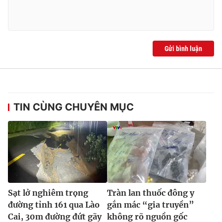
Gửi bình luận
TIN CÙNG CHUYÊN MỤC
Sạt lở nghiêm trọng
Tràn lan thuốc đông y
đường tỉnh 161 qua Lào
gắn mác “gia truyền”
Cai, 30m đường đứt gãy
không rõ nguồn gốc