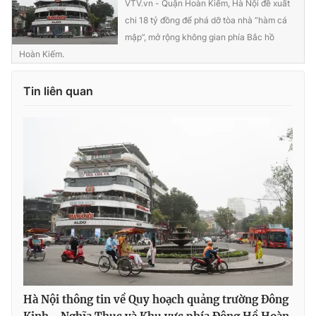
VTV.vn - Quận Hoàn Kiếm, Hà Nội đề xuất
Ðiện thoại Thời báo VTV:
024.66 897 897
chi 18 tỷ đồng để phá dỡ tòa nhà “hàm cá
Email:
toasoan@vtv.vn
mập”, mở rộng không gian phía Bắc hồ
Liên hệ quảng cáo:
024-7300.7108
Hoàn Kiếm.
Tin liên quan
® Cấm sao chép dưới mọi hình thức nếu không có sự chấp
thuận bằng văn bản. Ghi rõ nguồn VTV.vn khi phát hành lại
thông tin từ website này.
Hà Nội thông tin về Quy hoạch quảng trường Đông