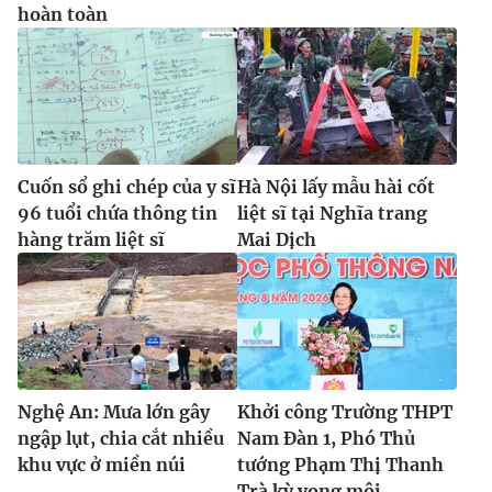
hoàn toàn
Cuốn sổ ghi chép của y sĩ
Hà Nội lấy mẫu hài cốt
96 tuổi chứa thông tin
liệt sĩ tại Nghĩa trang
hàng trăm liệt sĩ
Mai Dịch
Nghệ An: Mưa lớn gây
Khởi công Trường THPT
ngập lụt, chia cắt nhiều
Nam Đàn 1, Phó Thủ
khu vực ở miền núi
tướng Phạm Thị Thanh
Trà kỳ vọng môi...