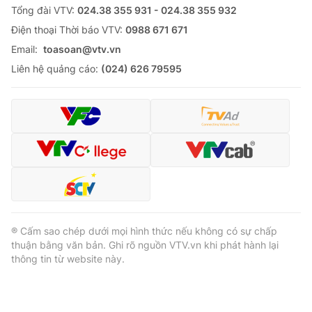
Tổng đài VTV:
024.38 355 931 - 024.38 355 932
Ðiện thoại Thời báo VTV:
0988 671 671
Email:
toasoan@vtv.vn
Liên hệ quảng cáo:
(024) 626 79595
® Cấm sao chép dưới mọi hình thức nếu không có sự chấp
thuận bằng văn bản. Ghi rõ nguồn VTV.vn khi phát hành lại
thông tin từ website này.