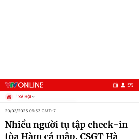
XÃ HỘI
Chính trị
20/03/2025 06:53 GMT+7
Xã hội
Nhiều người tụ tập check-in
Pháp luật
Chuyên mục
Kinh tế
tòa Hàm cá mập, CSGT Hà
Thể thao