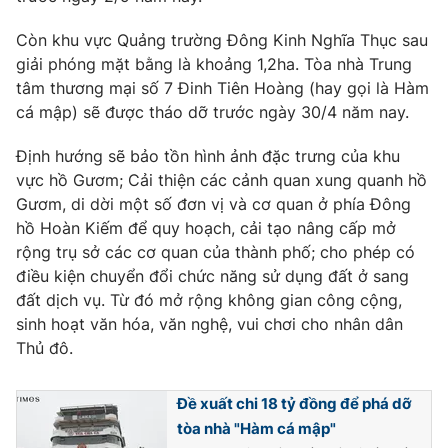
Còn khu vực Quảng trường Đông Kinh Nghĩa Thục sau
giải phóng mặt bằng là khoảng 1,2ha. Tòa nhà Trung
tâm thương mại số 7 Đinh Tiên Hoàng (hay gọi là Hàm
THỜI BÁO VTV
cá mập) sẽ được tháo dỡ trước ngày 30/4 năm nay.
Định hướng sẽ bảo tồn hình ảnh đặc trưng của khu
vực hồ Gươm; Cải thiện các cảnh quan xung quanh hồ
Theo dõi báo trên
Gươm, di dời một số đơn vị và cơ quan ở phía Đông
hồ Hoàn Kiếm để quy hoạch, cải tạo nâng cấp mở
Cơ quan chủ quản:
rộng trụ sở các cơ quan của thành phố; cho phép có
Đài Truyền hình Việt Nam
điều kiện chuyển đổi chức năng sử dụng đất ở sang
Cơ quan báo chí:
Thời báo VTV
đất dịch vụ. Từ đó mở rộng không gian công cộng,
Giấy phép hoạt động báo in và báo điện tử số 483/GP-BTTTT
sinh hoạt văn hóa, văn nghệ, vui chơi cho nhân dân
cấp ngày 29/12/2023
Thủ đô.
Tổng Biên tập:
Vũ Thanh Thủy
Phó Tổng Biên tập:
Nguyễn Thị Mỹ Hạnh, Phạm Quốc Thắng,
Đề xuất chi 18 tỷ đồng để phá dỡ
Nguyễn Trọng Ninh
tòa nhà "Hàm cá mập"
Tổng đài VTV:
024.38 355 931 - 024.38 355 932