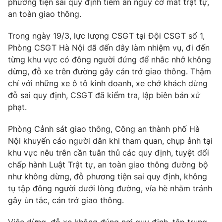
phương tiện sai quy định tiềm ẩn nguy cơ mất trật tự,
Phim VTV
Giải trí
an toàn giao thông.
Hậu trường
Điện ảnh
Trong ngày 19/3, lực lượng CSGT tại Đội CSGT số 1,
Đời sống
Nhân vật
Phòng CSGT Hà Nội đã đến đây làm nhiệm vụ, đi đến
Âm nhạc
từng khu vực có đông người đứng để nhắc nhở không
Du lịch
Khán giả
Giáo dục
Sao
dừng, đỗ xe trên đường gây cản trở giao thông. Thậm
Làm đẹp
Giải sao mai
chí với những xe ô tô kinh doanh, xe chở khách dừng
Tuyển sinh
đỗ sai quy định, CSGT đã kiểm tra, lập biên bản xử
Công nghệ
Chất lượng cuộc sống
phạt.
Học trực tuyến
Hitech Công nghệ tương lai
Giao lưu trực tuyến
Phòng Cảnh sát giao thông, Công an thành phố Hà
Sản phẩm
Nội khuyến cáo người dân khi tham quan, chụp ảnh tại
khu vực nêu trên cần tuân thủ các quy định, tuyệt đối
Lịch phát sóng
Thị trường
chấp hành Luật Trật tự, an toàn giao thông đường bộ
như không dừng, đỗ phương tiện sai quy định, không
Tư vấn
tụ tập đông người dưới lòng đường, vỉa hè nhằm tránh
Chuyên mục khác
gây ùn tắc, cản trở giao thông.
Emagazine
Podcast