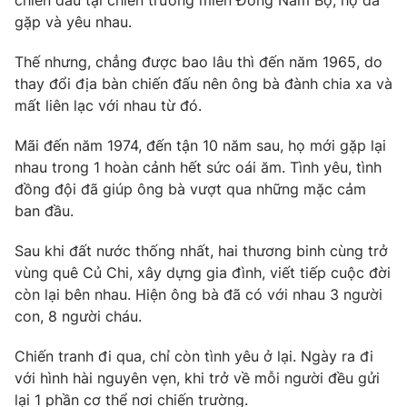
chiến đấu tại chiến trường miền Đông Nam Bộ, họ đã
gặp và yêu nhau.
Thế nhưng, chẳng được bao lâu thì đến năm 1965, do
thay đổi địa bàn chiến đấu nên ông bà đành chia xa và
mất liên lạc với nhau từ đó.
Mãi đến năm 1974, đến tận 10 năm sau, họ mới gặp lại
nhau trong 1 hoàn cảnh hết sức oái ăm. Tình yêu, tình
đồng đội đã giúp ông bà vượt qua những mặc cảm
ban đầu.
Sau khi đất nước thống nhất, hai thương binh cùng trở
vùng quê Củ Chi, xây dựng gia đình, viết tiếp cuộc đời
còn lại bên nhau. Hiện ông bà đã có với nhau 3 người
con, 8 người cháu.
Chiến tranh đi qua, chỉ còn tình yêu ở lại. Ngày ra đi
với hình hài nguyên vẹn, khi trở về mỗi người đều gửi
lại 1 phần cơ thể nơi chiến trường.