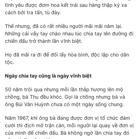
Email:
toasoan@vtv.vn
tình yêu được đơm hoa kết trái sau hàng thập kỷ xa
Liên hệ quảng cáo:
024-7300.7108
cách bởi tra tấn, tù đày.
Thế nhưng, đã có rất nhiều người mãi mãi nằm lại.
Những cái vẫy tay chào nhau lúc chia tay lên đường đi
chiến đấu trở thành lần vĩnh biệt.
Họ đã mãi ra đi để đổi lấy hòa bình, độc lập cho dân
tộc.
Ngày chia tay cũng là ngày vĩnh biệt
50 năm trôi qua nhưng mỗi lần thắp hương lên mộ
chồng, bà Thu đều khóc. Gọi là chồng nhưng bà và
® Cấm sao chép dưới mọi hình thức nếu không có sự chấp
thuận bằng văn bản. Ghi rõ nguồn VTV.vn khi phát hành lại
ông Bùi Văn Huỳnh chưa có một ngày sống chung.
thông tin từ website này.
Năm 1967, khi ông bà đang được đơn vị tổ chức đám
cưới thì địch mở trận càn, mỗi người lại quay về đơn vị
của mình để chiến đấu. Bà không ngờ lần chia tay đó