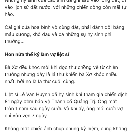
Những hy sinh của các anh đã ghi sâu vào lòng đất, đi
vào lịch sử đất nước, với những chiến công còn mãi tự
hào.
Cái giá của hòa bình vô cùng đắt, phải đánh đổi bằng
máu xương, khổ đau và cả những sự hy sinh phi
thường…
Hơn nửa thế kỷ làm vợ liệt sĩ
Bà Xơ đều khóc mỗi khi đọc thư chồng về từ chiến
trường nhưng đây là lá thư khiến bà Xơ khóc nhiều
nhất, bởi nó là lá thư cuối cùng.
Liệt sĩ Lê Văn Huỳnh đã hy sinh khi tham gia chiến dịch
81 ngày đêm bảo vệ Thành cổ Quảng Trị. Ông mất
tròn 1 năm sau ngày cưới. Và khi ấy, ông mới cưới vợ
chỉ vỏn vẹn 7 ngày.
Không một chiếc ảnh chụp chung kỷ niệm, cũng không