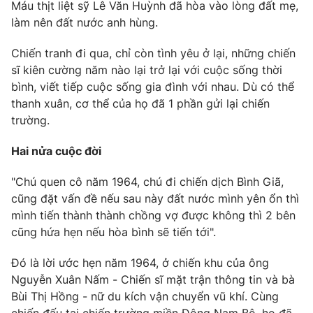
Máu thịt liệt sỹ Lê Văn Huỳnh đã hòa vào lòng đất mẹ,
làm nên đất nước anh hùng.
Chiến tranh đi qua, chỉ còn tình yêu ở lại, những chiến
sĩ kiên cường năm nào lại trở lại với cuộc sống thời
bình, viết tiếp cuộc sống gia đình với nhau. Dù có thể
thanh xuân, cơ thể của họ đã 1 phần gửi lại chiến
trường.
Hai nửa cuộc đời
"Chú quen cô năm 1964, chú đi chiến dịch Bình Giã,
cũng đặt vấn đề nếu sau này đất nước mình yên ổn thì
mình tiến thành thành chồng vợ được không thì 2 bên
cũng hứa hẹn nếu hòa bình sẽ tiến tới".
Đó là lời ước hẹn năm 1964, ở chiến khu của ông
Nguyễn Xuân Nấm - Chiến sĩ mặt trận thông tin và bà
Bùi Thị Hồng - nữ du kích vận chuyển vũ khí. Cùng