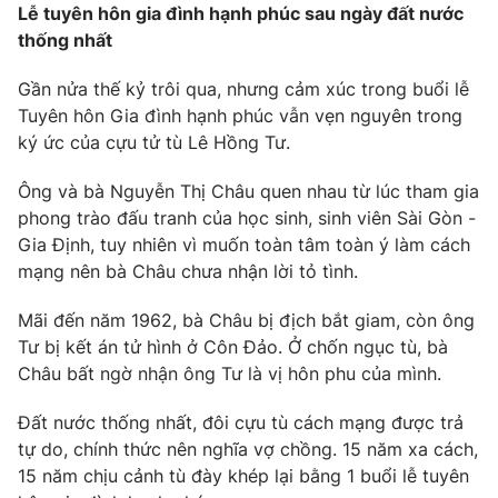
Lễ tuyên hôn gia đình hạnh phúc sau ngày đất nước
Photo
Infographic
thống nhất
Gần nửa thế kỷ trôi qua, nhưng cảm xúc trong buổi lễ
Video
Shorts video
Tuyên hôn Gia đình hạnh phúc vẫn vẹn nguyên trong
ký ức của cựu tử tù Lê Hồng Tư.
VTV Money
VTV Thể thao
Ông và bà Nguyễn Thị Châu quen nhau từ lúc tham gia
phong trào đấu tranh của học sinh, sinh viên Sài Gòn -
VTV Sức khoẻ
Bất động sản
Gia Định, tuy nhiên vì muốn toàn tâm toàn ý làm cách
mạng nên bà Châu chưa nhận lời tỏ tình.
Thị trường 24h
Tấm lòng Việt
Mãi đến năm 1962, bà Châu bị địch bắt giam, còn ông
Tư bị kết án tử hình ở Côn Đảo. Ở chốn ngục tù, bà
VTV4
Vươn mình bằng AI
Châu bất ngờ nhận ông Tư là vị hôn phu của mình.
VTV9
Đất nước thống nhất, đôi cựu tù cách mạng được trả
VTV8
tự do, chính thức nên nghĩa vợ chồng. 15 năm xa cách,
15 năm chịu cảnh tù đày khép lại bằng 1 buổi lễ tuyên
Liên hệ tòa soạn
English