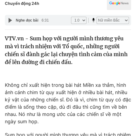
Chính trị
Chuyển động 24h
Truyền hình
Văn hóa - Giải trí
Xã hội
Nghe đọc bài
6:31
Y tế
Đời sống
Pháp luật
VTV.vn - Sum họp với người mình thương yêu
Công nghệ
mà vì trách nhiệm với Tổ quốc, những người
Giáo dục
chiến sĩ đành gác lại chuyện tình cảm của mình
Y tế
để lên đường đi chiến đấu.
Thế giới
Tin tức
Không chỉ xuất hiện trong bài hát Miền xa thẳm, hình
Kinh tế
ảnh cánh chim từ quy xuất hiện ở nhiều bài hát, nhiều
Thế giới đó đây
kỷ vật của những chiến sĩ. Đó là vì, chim từ quy có đặc
Tài chính
điểm là sống theo cặp, dù đi đâu thì cũng tìm về bên
Dữ liệu và đời sống
Câu chuyện quốc tế
nhau. Nó như là mong ước của các chiến sĩ về một
Thị trường
ngày sum họp.
Truyền hình
Góc doanh nghiệp
Sum họp với người mình thương yêu mà vì trách nhiệm