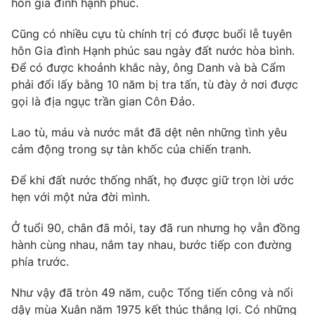
hôn gia đình hạnh phúc.
Cũng có nhiều cựu tù chính trị có được buổi lễ tuyên
hôn Gia đình Hạnh phúc sau ngày đất nước hòa bình.
Để có được khoảnh khắc này, ông Danh và bà Cẩm
THỜI BÁO VTV
phải đổi lấy bằng 10 năm bị tra tấn, tù đày ở nơi được
gọi là địa ngục trần gian Côn Đảo.
Theo dõi báo trên
Lao tù, máu và nước mắt đã dệt nên những tình yêu
cảm động trong sự tàn khốc của chiến tranh.
Cơ quan chủ quản:
Đài Truyền hình Việt Nam
Cơ quan báo chí:
Thời báo VTV
Để khi đất nước thống nhất, họ được giữ trọn lời ước
Giấy phép hoạt động báo in và báo điện tử số 483/GP-BTTTT
hẹn với một nửa đời mình.
cấp ngày 29/12/2023
Tổng Biên tập:
Vũ Thanh Thủy
Ở tuổi 90, chân đã mỏi, tay đã run nhưng họ vẫn đồng
Phó Tổng Biên tập:
hành cùng nhau, nắm tay nhau, bước tiếp con đường
Nguyễn Thị Mỹ Hạnh, Phạm Quốc Thắng,
Nguyễn Trọng Ninh
phía trước.
Tổng đài VTV:
024.38 355 931 - 024.38 355 932
Như vậy đã tròn 49 năm, cuộc Tổng tiến công và nổi
Ðiện thoại Thời báo VTV:
024.66 897 897
dậy mùa Xuân năm 1975 kết thúc thắng lợi. Có những