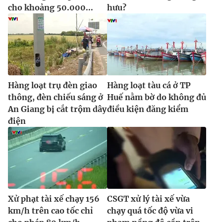
cho khoảng 50.000...
hưu?
Hàng loạt trụ đèn giao
Hàng loạt tàu cá ở TP
thông, đèn chiếu sáng ở
Huế nằm bờ do không đủ
An Giang bị cắt trộm dây
điều kiện đăng kiểm
điện
Xử phạt tài xế chạy 156
CSGT xử lý tài xế vừa
km/h trên cao tốc chỉ
chạy quá tốc độ vừa vi