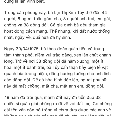
cũng là lần vĩnh biệt.
Trong căn phòng này, bà Lại Thị Kim Túy thờ đến 44
người, 6 người thân gồm cha, 3 người anh trai, em gái,
chồng và 38 đồng đội. Cả gia đình bà đều tham gia
hoạt động cách mạng. Thế nhưng, khi đất nước thống
nhất, ngày về, quá nửa đã hy sinh.
Ngày 30/04/1975, bà theo đoàn quân tiến về trung
tâm thành phố, niềm vui trào dâng, xen lẫn chút chạnh
lòng. Trở về nơi 38 đồng đội đã nằm xuống, một ít
hoa, một ít bánh trái, bà Túy cẩn thận bày biện lễ vật
quanh bia tưởng niệm, dâng hương tưởng nhớ anh linh
các đồng đội. Để có hòa bình độc lập, người phụ nữ
này đã mất chồng, mất cha, mất anh em, đồng đội.
49 năm đã trôi qua, mảnh đất này đã tiễn đưa 38
chiến sĩ quân giải phóng ra đi về với đất mẹ. Có những
cái tên vẫn còn bỏ trống vì chưa đưa được các anh về.