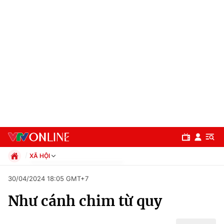
XÃ HỘI
Chính trị
30/04/2024 18:05 GMT+7
Xã hội
Như cánh chim từ quy
Pháp luật
Chuyên mục
Kinh tế
Thể thao