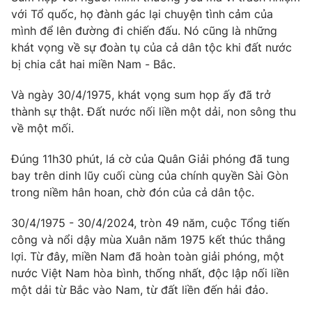
Phim VTV
với Tổ quốc, họ đành gác lại chuyện tình cảm của
Giải trí
mình để lên đường đi chiến đấu. Nó cũng là những
Hậu trường
Điện ảnh
khát vọng về sự đoàn tụ của cả dân tộc khi đất nước
Đời sống
Nhân vật
bị chia cắt hai miền Nam - Bắc.
Âm nhạc
Du lịch
Khán giả
Và ngày 30/4/1975, khát vọng sum họp ấy đã trở
Giáo dục
Sao
thành sự thật. Đất nước nối liền một dải, non sông thu
Làm đẹp
Giải sao mai
Tuyển sinh
về một mối.
Công nghệ
Chất lượng cuộc sống
Học trực tuyến
Đúng 11h30 phút, lá cờ của Quân Giải phóng đã tung
Hitech Công nghệ tương lai
bay trên dinh lũy cuối cùng của chính quyền Sài Gòn
Giao lưu trực tuyến
trong niềm hân hoan, chờ đón của cả dân tộc.
Sản phẩm
Lịch phát sóng
Thị trường
30/4/1975 - 30/4/2024, tròn 49 năm, cuộc Tổng tiến
công và nổi dậy mùa Xuân năm 1975 kết thúc thắng
Tư vấn
lợi. Từ đây, miền Nam đã hoàn toàn giải phóng, một
Chuyên mục khác
nước Việt Nam hòa bình, thống nhất, độc lập nối liền
một dải từ Bắc vào Nam, từ đất liền đến hải đảo.
Emagazine
Podcast