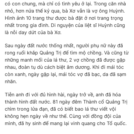
có con chung, mà chỉ có tình yêu ở lại. Trong căn nhà
nhỏ, hơn nửa thế kỷ qua, bà Xơ vẫn là vợ ông Huỳnh.
Hình ảnh 10 trang thư được bà đặt ở nơi trang trọng
nhất trong gia đình. Di nguyện của liệt sĩ Huỳnh cũng
là nỗi day dứt của bà Xơ.
Sau ngày đất nước thống nhất, người phụ nữ này đã
rong ruổi khắp Quảng Trị để tìm mộ chồng. Và cũng từ
những manh mối của lá thư, 2 vợ chồng đã được gặp
nhau, đoàn tụ dù cách biệt âm dương. Khi đi mái tóc
còn xanh, ngày gặp lại, mái tóc vợ đã bạc, da đã sạm
nhăn.
Tiễn anh đi với đủ hình hài, ngày trở về, anh đã hóa
thành hình đất nước. 81 ngày đêm Thành cổ Quảng Trị
chìm trong lửa đạn, đã có biết bao lá thư viết vội
không hẹn ngày về như thế. Cùng với đồng đội của
mình, đã hy sinh để mang lại vinh quang cho Tổ quốc.