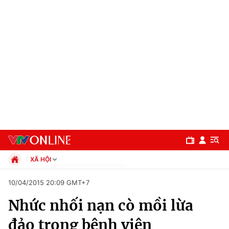
XÃ HỘI
Chính trị
10/04/2015 20:09 GMT+7
Xã hội
Nhức nhối nạn cò mồi lừa
Pháp luật
Chuyên mục
Kinh tế
đảo trong bệnh viện
Thể thao