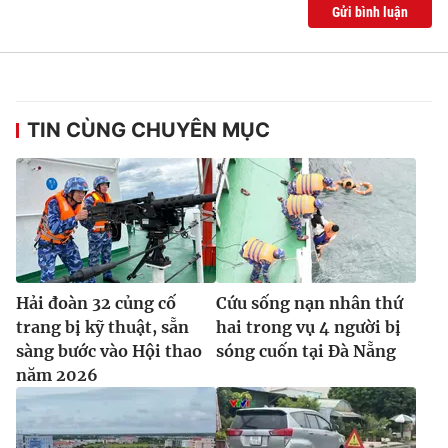
Ðiện thoại Thời báo VTV:
024.66 897 897
Gửi bình luận
Email:
toasoan@vtv.vn
Liên hệ quảng cáo:
024-7300.7108
TIN CÙNG CHUYÊN MỤC
Hải đoàn 32 củng cố
Cứu sống nạn nhân thứ
trang bị kỹ thuật, sẵn
hai trong vụ 4 người bị
® Cấm sao chép dưới mọi hình thức nếu không có sự chấp
sàng bước vào Hội thao
sóng cuốn tại Đà Nẵng
thuận bằng văn bản. Ghi rõ nguồn VTV.vn khi phát hành lại
năm 2026
thông tin từ website này.