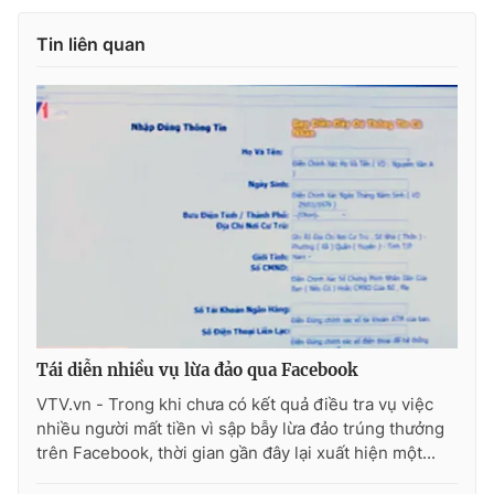
Photo
Infographic
Tin liên quan
Video
Shorts video
VTV Money
VTV Thể thao
VTV Sức khoẻ
Bất động sản
Thị trường 24h
Tấm lòng Việt
VTV4
Vươn mình bằng AI
Tái diễn nhiều vụ lừa đảo qua Facebook
VTV.vn - Trong khi chưa có kết quả điều tra vụ việc
VTV9
VTV8
nhiều người mất tiền vì sập bẫy lừa đảo trúng thưởng
trên Facebook, thời gian gần đây lại xuất hiện một...
Liên hệ tòa soạn
English