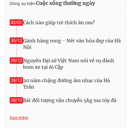
Phim VTV
Cuộc sống thường ngày
Dòng sự kiện:
Giải trí
Hậu trường
Điện ảnh
Cách nào giúp trẻ thích ăn rau?
02/01
Đời sống
Nhân vật
Âm nhạc
Du lịch
Khán giả
Giáo dục
Gánh hàng rong - Nét văn hóa đẹp của Hà
30/12
Sao
Làm đẹp
Nội
Giải sao mai
Tuyển sinh
Công nghệ
Chất lượng cuộc sống
Nguyên Đại sứ Việt Nam nói về vụ đánh
29/12
Học trực tuyến
bom xe tại Ai Cập
Hitech Công nghệ tương lai
Giao lưu trực tuyến
20 năm chặng đường âm nhạc của Hà
28/12
Sản phẩm
Trần
Lịch phát sóng
Thị trường
Bắt đối tượng vận chuyển 5kg ma túy đá
28/12
Tư vấn
Chuyên mục khác
Xem thêm
Emagazine
Podcast