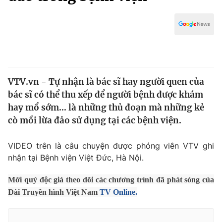
Chính trị
Truyền hình
Văn hóa - Giải trí
Xã hội
Y tế
Đời sống
Pháp luật
Công nghệ
Giáo dục
VTV.vn - Tự nhận là bác sĩ hay người quen của
Y tế
bác sĩ có thể thu xếp để người bệnh được khám
hay mổ sớm… là những thủ đoạn mà những kẻ
Thế giới
cò mồi lừa đảo sử dụng tại các bệnh viện.
Tin tức
VIDEO trên là câu chuyện được phóng viên VTV ghi
Kinh tế
nhận tại Bệnh viện Việt Đức, Hà Nội.
Thế giới đó đây
Tài chính
Dữ liệu và đời sống
Câu chuyện quốc tế
Mời quý độc giả theo dõi các chương trình đã phát sóng của
Thị trường
Đài Truyền hình Việt Nam
TV Online.
Truyền hình
Góc doanh nghiệp