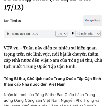
Chính trị
17/12)
Truyền hình
Văn hóa - Giải trí
Xã hội
Y tế
Ban Thời sự
Đời sống
Pháp luật
Công nghệ
Nghe đọc bài
2:09
Giáo dục
Y tế
VTV.vn - Tuần này diễn ra nhiều sự kiện quan
trọng trên các lĩnh vực, nổi bật là chuyến thăm
Thế giới
cấp Nhà nước đến Việt Nam của Tổng Bí thư, Chủ
Tin tức
tịch nước Trung Quốc Tập Cận Bình.
Kinh tế
Thế giới đó đây
Tổng Bí thư, Chủ tịch nước Trung Quốc Tập Cận Bình
Tài chính
Dữ liệu và đời sống
thăm cấp Nhà nước đến Việt Nam
Câu chuyện quốc tế
Thị trường
Nhận lời mời của Tổng Bí thư Ban Chấp hành Trung
Truyền hình
Góc doanh nghiệp
ương Đảng Cộng sản Việt Nam Nguyễn Phú Trọng và