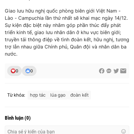
Giao lưu hữu nghị quốc phòng biên giới Việt Nam -
Lào - Campuchia lần thứ nhất sẽ khai mạc ngày 14/12.
Sự kiện đặc biệt này nhằm góp phần thúc đẩy phát
THỜI BÁO VTV
triển kinh tế, giao lưu nhân dân ở khu vực biên giới;
truyền tải thông điệp về tình đoàn kết, hữu nghị, tương
trợ lẫn nhau giữa Chính phủ, Quân đội và nhân dân ba
nước.
Theo dõi báo trên
0
0
Cơ quan chủ quản:
Đài Truyền hình Việt Nam
Cơ quan báo chí:
Thời báo VTV
Giấy phép hoạt động báo in và báo điện tử số 483/GP-BTTTT
Từ khóa:
hợp tác
lúa gạo
đoàn kết
cấp ngày 29/12/2023
Tổng Biên tập:
Vũ Thanh Thủy
Phó Tổng Biên tập:
Nguyễn Thị Mỹ Hạnh, Phạm Quốc Thắng,
Bình luận
(
0
)
Nguyễn Trọng Ninh
Tổng đài VTV:
024.38 355 931 - 024.38 355 932