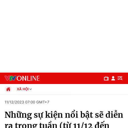
XÃ HỘI
Chính trị
11/12/2023 07:00 GMT+7
Xã hội
Những sự kiện nổi bật sẽ diễn
Pháp luật
Chuyên mục
Kinh tế
ra trong tuần (từ 11/12 đến
Thể thao