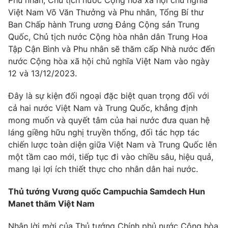
Phu nhân, Chủ tịch nước Cộng hòa xã hội chủ nghĩa
Phim VTV
Giải trí
Việt Nam Võ Văn Thưởng và Phu nhân, Tổng Bí thư
Hậu trường
Ban Chấp hành Trung ương Đảng Cộng sản Trung
Điện ảnh
Quốc, Chủ tịch nước Cộng hòa nhân dân Trung Hoa
Đời sống
Nhân vật
Tập Cận Bình và Phu nhân sẽ thăm cấp Nhà nước đến
Âm nhạc
nước Cộng hòa xã hội chủ nghĩa Việt Nam vào ngày
Du lịch
Khán giả
Giáo dục
Sao
12 và 13/12/2023.
Làm đẹp
Giải sao mai
Tuyển sinh
Đây là sự kiện đối ngoại đặc biệt quan trọng đối với
Công nghệ
Chất lượng cuộc sống
cả hai nước Việt Nam và Trung Quốc, khẳng định
Học trực tuyến
mong muốn và quyết tâm của hai nước đưa quan hệ
Hitech Công nghệ tương lai
Giao lưu trực tuyến
láng giềng hữu nghị truyền thống, đối tác hợp tác
Sản phẩm
chiến lược toàn diện giữa Việt Nam và Trung Quốc lên
một tầm cao mới, tiếp tục đi vào chiều sâu, hiệu quả,
Lịch phát sóng
Thị trường
mang lại lợi ích thiết thực cho nhân dân hai nước.
Tư vấn
Thủ tướng Vương quốc Campuchia Samdech Hun
Chuyên mục khác
Manet thăm Việt Nam
Emagazine
Podcast
Nhận lời mời của Thủ tướng Chính phủ nước Cộng hòa