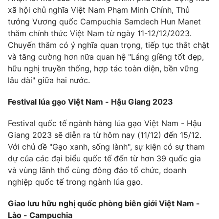
xã hội chủ nghĩa Việt Nam Phạm Minh Chính, Thủ
Photo
Infographic
tướng Vương quốc Campuchia Samdech Hun Manet
thăm chính thức Việt Nam từ ngày 11-12/12/2023.
Video
Shorts video
Chuyến thăm có ý nghĩa quan trọng, tiếp tục thắt chặt
và tăng cường hơn nữa quan hệ "Láng giềng tốt đẹp,
hữu nghị truyền thống, hợp tác toàn diện, bền vững
VTV Money
VTV Thể thao
lâu dài" giữa hai nước.
VTV Sức khoẻ
Bất động sản
Festival lúa gạo Việt Nam - Hậu Giang 2023
Festival quốc tế ngành hàng lúa gạo Việt Nam - Hậu
Thị trường 24h
Tấm lòng Việt
Giang 2023 sẽ diễn ra từ hôm nay (11/12) đến 15/12.
Với chủ đề "Gạo xanh, sống lành", sự kiện có sự tham
VTV4
Vươn mình bằng AI
dự của các đại biểu quốc tế đến từ hơn 39 quốc gia
và vùng lãnh thổ cùng đông đảo tổ chức, doanh
nghiệp quốc tế trong ngành lúa gạo.
VTV9
VTV8
Giao lưu hữu nghị quốc phòng biên giới Việt Nam -
Liên hệ tòa soạn
English
Lào - Campuchia