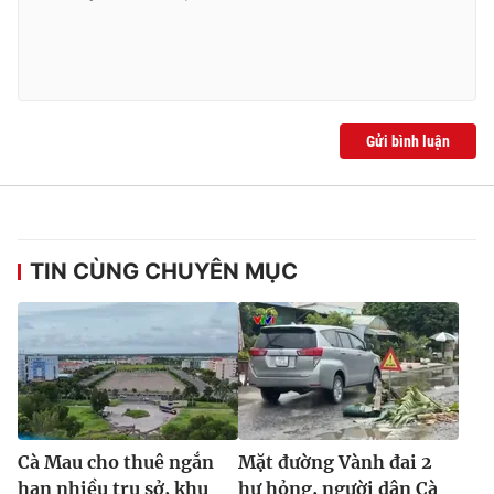
Ðiện thoại Thời báo VTV:
024.66 897 897
Email:
toasoan@vtv.vn
Liên hệ quảng cáo:
024-7300.7108
Gửi bình luận
TIN CÙNG CHUYÊN MỤC
® Cấm sao chép dưới mọi hình thức nếu không có sự chấp
thuận bằng văn bản. Ghi rõ nguồn VTV.vn khi phát hành lại
thông tin từ website này.
Cà Mau cho thuê ngắn
Mặt đường Vành đai 2
hạn nhiều trụ sở, khu
hư hỏng, người dân Cà