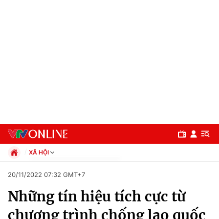
XÃ HỘI
Chính trị
20/11/2022 07:32 GMT+7
Xã hội
Những tín hiệu tích cực từ
Pháp luật
Chuyên mục
Kinh tế
chương trình chống lao quốc
Thể thao