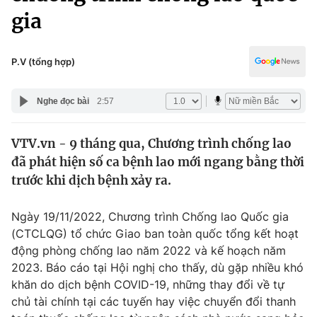
Chính trị
gia
Truyền hình
Văn hóa - Giải trí
Xã hội
Y tế
P.V (tổng hợp)
Đời sống
Pháp luật
Công nghệ
Nghe đọc bài
2:57
Giáo dục
Y tế
VTV.vn - 9 tháng qua, Chương trình chống lao
đã phát hiện số ca bệnh lao mới ngang bằng thời
Thế giới
trước khi dịch bệnh xảy ra.
Tin tức
Kinh tế
Ngày 19/11/2022, Chương trình Chống lao Quốc gia
Thế giới đó đây
(CTCLQG) tổ chức Giao ban toàn quốc tổng kết hoạt
Tài chính
Dữ liệu và đời sống
động phòng chống lao năm 2022 và kế hoạch năm
Câu chuyện quốc tế
Thị trường
2023. Báo cáo tại Hội nghị cho thấy, dù gặp nhiều khó
khăn do dịch bệnh COVID-19, những thay đổi về tự
Truyền hình
Góc doanh nghiệp
chủ tài chính tại các tuyến hay việc chuyển đổi thanh