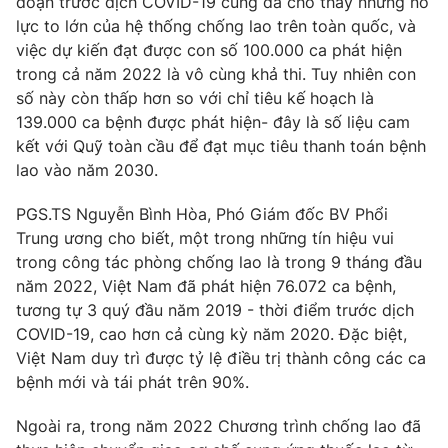
đoạn trước dịch COVID-19 cũng đã cho thấy những nỗ
lực to lớn của hệ thống chống lao trên toàn quốc, và
Photo
Infographic
việc dự kiến đạt được con số 100.000 ca phát hiện
trong cả năm 2022 là vô cùng khả thi. Tuy nhiên con
Video
Shorts video
số này còn thấp hơn so với chỉ tiêu kế hoạch là
139.000 ca bệnh được phát hiện- đây là số liệu cam
kết với Quỹ toàn cầu để đạt mục tiêu thanh toán bệnh
VTV Money
VTV Thể thao
lao vào năm 2030.
VTV Sức khoẻ
Bất động sản
PGS.TS Nguyễn Bình Hòa, Phó Giám đốc BV Phổi
Trung ương cho biết, một trong những tín hiệu vui
trong công tác phòng chống lao là trong 9 tháng đầu
Thị trường 24h
Tấm lòng Việt
năm 2022, Việt Nam đã phát hiện 76.072 ca bệnh,
tương tự 3 quý đầu năm 2019 - thời điểm trước dịch
VTV4
Vươn mình bằng AI
COVID-19, cao hơn cả cùng kỳ năm 2020. Đặc biệt,
Việt Nam duy trì được tỷ lệ điều trị thành công các ca
VTV9
VTV8
bệnh
mới và tái phát trên 90%.
Ngoài ra, trong năm 2022 Chương trình chống lao đã
Liên hệ tòa soạn
English