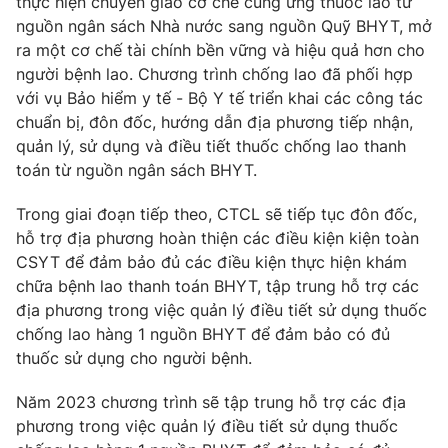
thực hiện chuyển giao cơ chế cung ứng thuốc lao từ
nguồn ngân sách Nhà nước sang nguồn Quỹ BHYT, mở
ra một cơ chế tài chính bền vững và hiệu quả hơn cho
người bệnh lao. Chương trình chống lao đã phối hợp
THỜI BÁO VTV
với vụ Bảo hiểm y tế - Bộ Y tế triển khai các công tác
chuẩn bị, đôn đốc, hướng dẫn địa phương tiếp nhận,
quản lý, sử dụng và điều tiết thuốc chống lao thanh
toán từ nguồn ngân sách BHYT.
Theo dõi báo trên
Trong giai đoạn tiếp theo, CTCL sẽ tiếp tục đôn đốc,
hỗ trợ địa phương hoàn thiện các điều kiện kiện toàn
Cơ quan chủ quản:
Đài Truyền hình Việt Nam
CSYT để đảm bảo đủ các điều kiện thực hiện khám
Cơ quan báo chí:
Thời báo VTV
chữa bệnh lao thanh toán BHYT, tập trung hỗ trợ các
Giấy phép hoạt động báo in và báo điện tử số 483/GP-BTTTT
địa phương trong việc quản lý điều tiết sử dụng thuốc
cấp ngày 29/12/2023
chống lao hàng 1 nguồn BHYT để đảm bảo có đủ
Tổng Biên tập:
Vũ Thanh Thủy
thuốc sử dụng cho người bệnh.
Phó Tổng Biên tập:
Nguyễn Thị Mỹ Hạnh, Phạm Quốc Thắng,
Năm 2023 chương trình sẽ tập trung hỗ trợ các địa
Nguyễn Trọng Ninh
phương trong việc quản lý điều tiết sử dụng thuốc
Tổng đài VTV:
024.38 355 931 - 024.38 355 932