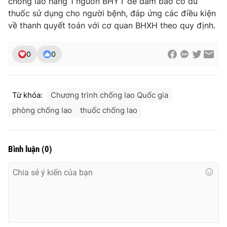
chống lao hàng 1 nguồn BHYT để đảm bảo có đủ
Ðiện thoại Thời báo VTV:
024.66 897 897
thuốc sử dụng cho người bệnh, đáp ứng các điều kiện
Email:
toasoan@vtv.vn
về thanh quyết toán với cơ quan BHXH theo quy định.
Liên hệ quảng cáo:
024-7300.7108
0
0
Từ khóa:
Chương trình chống lao Quốc gia
phòng chống lao
thuốc chống lao
Bình luận
(
0
)
® Cấm sao chép dưới mọi hình thức nếu không có sự chấp
thuận bằng văn bản. Ghi rõ nguồn VTV.vn khi phát hành lại
thông tin từ website này.