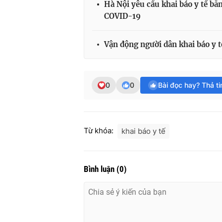
Hà Nội yêu cầu khai báo y tế bằn
COVID-19
Vận động người dân khai báo y 
0
0
Bài đọc hay? Thả t
Từ khóa:
khai báo y tế
Bình luận
(
0
)