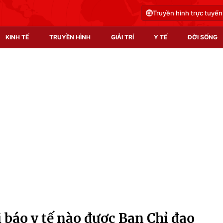
Truyền hình trực tuyến
KINH TẾ
TRUYỀN HÌNH
GIẢI TRÍ
Y TẾ
ĐỜI SỐNG
Pháp luật
Y tế
Truyền hình
Multimedia
Phim VTV
Video
Hậu trường
Shorts video
Nhân vật
Podcast
Khán giả
EMagazine
Giải sao mai
Photo
báo y tế nào được Ban Chỉ đạo
Infographic