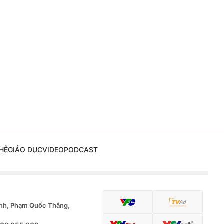
HỆ
GIÁO DỤC
VIDEO
PODCAST
nh, Phạm Quốc Thắng,