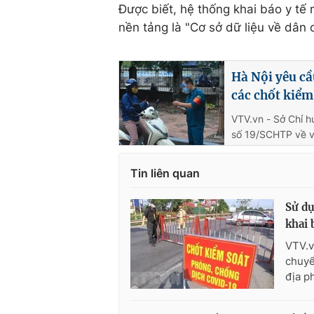
Được biết, hệ thống khai báo y tế
nền tảng là "Cơ sở dữ liệu về dân 
Hà Nội yêu cầ
các chốt kiểm
VTV.vn - Sở Chỉ 
số 19/SCHTP về vi
Tin liên quan
Sử dụ
khai 
VTV.v
chuyể
địa p