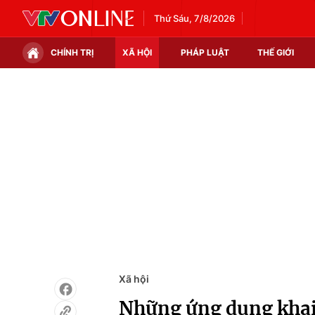
Thứ Sáu, 7/8/2026
CHÍNH TRỊ
XÃ HỘI
PHÁP LUẬT
THẾ GIỚI
Chính trị
Xã hội
Thế giới
Kinh tế
Tin tức
Tài chính
Thế giới đó đây
Thị trường
Câu chuyện quốc tế
Góc doanh nghiệp
Dữ liệu và đời sống
Xã hội
Những ứng dụng khai 