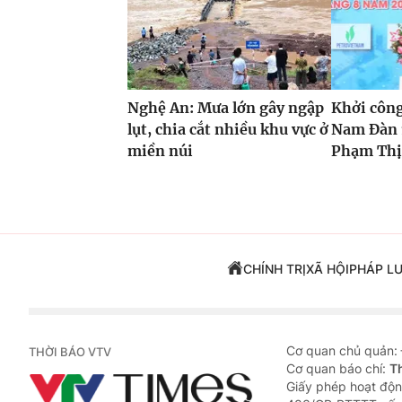
Nghệ An: Mưa lớn gây ngập
Khởi côn
lụt, chia cắt nhiều khu vực ở
Nam Đàn 
miền núi
Phạm Thị 
CHÍNH TRỊ
XÃ HỘI
PHÁP L
Cơ quan chủ quản:
THỜI BÁO VTV
Cơ quan báo chí:
T
Giấy phép hoạt độn