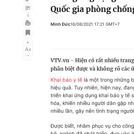
Quốc gia phòng chốn
0
Minh Đức
16/08/2021 17:21 GMT+7
Giải trí
Đời sống
Điện ảnh
Du lịch
Âm nhạc
Làm đẹp
VTV.vn - Hiện có rất nhiều tran
Sao
Chất lượng cuộc sốn
phân biệt được và không rõ các 
Khai báo y tế
là một trong những 
hiệu quả. Tuy nhiên, hiện nay, đan
triển khai ứng dụng khai báo y t
hóa, khiến nhiều người dân gặp nh
nhiều lần, gây nên tình trạng người
Được biết, nhằm phục vụ cho công
bộ, ngành đã phát triển, đưa vào 