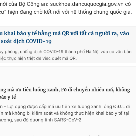
 mới của Bộ Công an: suckhoe.dancuquocgia.gov.vn có
cư" hiện đang chờ kết nối với hệ thống chung quốc gia.
u khai báo y tế bằng mã QR với tất cả người ra, vào
 soát dịch COVID-19
huy phòng, chống dịch COVID-19 thành phố Hà Nội vừa có văn bản
ệc thực hiện triệt để việc quét mã QR.
ng mã ưu tiên luồng xanh, F0 di chuyển nhiều nơi, không
báo y tế
n - Lợi dụng được cấp mã ưu tiên xe luồng xanh, ông Đ.Đ.L di
n mà không bị kiểm soát và không thực hiện khai báo y tế tại
hương, sau đó dương tính SARS-CoV-2.