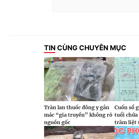
TIN CÙNG CHUYÊN MỤC
Tràn lan thuốc đông y gắn
Cuốn sổ g
mác “gia truyền” không rõ
tuổi chứa
nguồn gốc
trăm liệt 