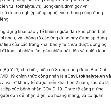
iện tử; tokhaiyte.vn; luongxanh.drvn.gov.vn;
 số doanh nghiệp công nghệ, viễn thông cũng đang
iêng.
ứng dụng khai báo y tế khiến người dân khó phân biệt
ới nhau, và không rõ các ứng dụng này được áp dụng
ữ liệu của các trang khai báo y tế chưa được đồng bộ
đi khai lại nhiều lần, gây nhiều bất tiện và nhiễu loạn
(Bộ Y tế) cho biết, hiện có 3 ứng dụng được Ban Chỉ
VID-19 chính thức công nhận là
nCovi, tokhaiyte.vn và
i và Tờ khai y tế được triển khai hơn 2 năm, sau đó là
t tiếp xúc bệnh nhân COVID-19. Thực tế càng ít ứng
 người dân dễ nhận diện, đỡ hoang mang, và cơ quan