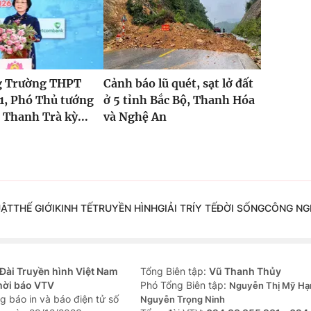
g Trường THPT
Cảnh báo lũ quét, sạt lở đất
1, Phó Thủ tướng
ở 5 tỉnh Bắc Bộ, Thanh Hóa
Thanh Trà kỳ...
và Nghệ An
UẬT
THẾ GIỚI
KINH TẾ
TRUYỀN HÌNH
GIẢI TRÍ
Y TẾ
ĐỜI SỐNG
CÔNG NG
Đài Truyền hình Việt Nam
Tổng Biên tập:
Vũ Thanh Thủy
hời báo VTV
Phó Tổng Biên tập:
Nguyễn Thị Mỹ Hạ
g báo in và báo điện tử số
Nguyễn Trọng Ninh