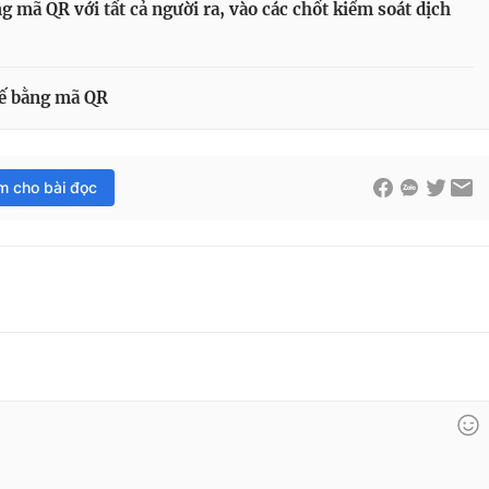
g mã QR với tất cả người ra, vào các chốt kiểm soát dịch
tế bằng mã QR
im cho bài đọc