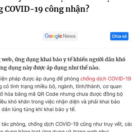
g COVID-19 công nhận?
Góc ảnh
Giáo dục
Công nghệ
Chia sẻ
Tuyển sinh
Hitech Công ng
Học trực tuyến
Sản phẩm
g web, ứng dụng khai báo y tế khiến người dân khó
g
Thị trường
ứng dụng này được áp dụng như thế nào.
Tư vấn
biện pháp được áp dụng để phòng
chống dịch COVID-19
g có tình trạng nhiều bộ, ngành, tỉnh/thành, cơ quan
ế số hóa bằng mã QR Code nhưng chưa được đồng bộ
iều khó khăn trong việc nhận diện và phải khai báo
 dân lúng túng khi khai báo y tế.
 tác phòng, chống dịch COVID-19 cũng như truy vết, cá
áp dụng hàng loạt ứng dụng và trang web như: