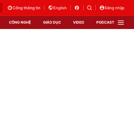
Cổng thông tin
English
Đăng nhập
CÔNG NGHỆ
GIÁO DỤC
VIDEO
PODCAST
VTV Money
VTV Thể thao
VTV Sức khoẻ
Bất động sản
Thị trường 24h
Tấm lòng Việt
Vươn mình bằng AI
VTV4
VTV8
VTV9
Lịch phát sóng
Giao lưu trực tuyến
Sự kiện