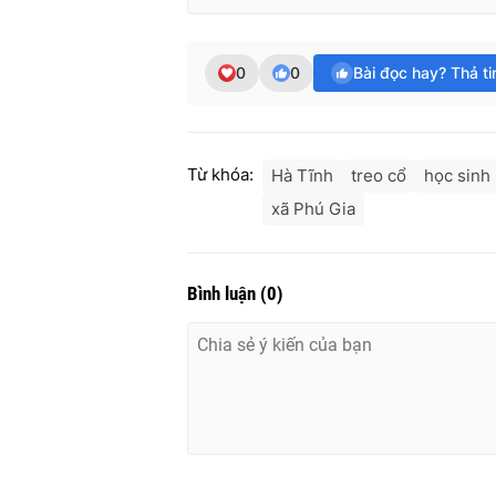
0
0
Bài đọc hay? Thả t
Từ khóa:
Hà Tĩnh
treo cổ
học sinh 
xã Phú Gia
Bình luận
(
0
)