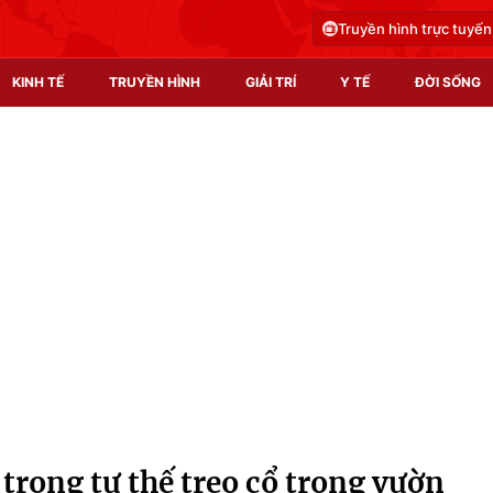
Truyền hình trực tuyến
KINH TẾ
TRUYỀN HÌNH
GIẢI TRÍ
Y TẾ
ĐỜI SỐNG
Pháp luật
Y tế
Truyền hình
Multimedia
Phim VTV
Video
Hậu trường
Shorts video
Nhân vật
Podcast
Khán giả
EMagazine
Giải sao mai
Photo
 trong tư thế treo cổ trong vườn
Infographic