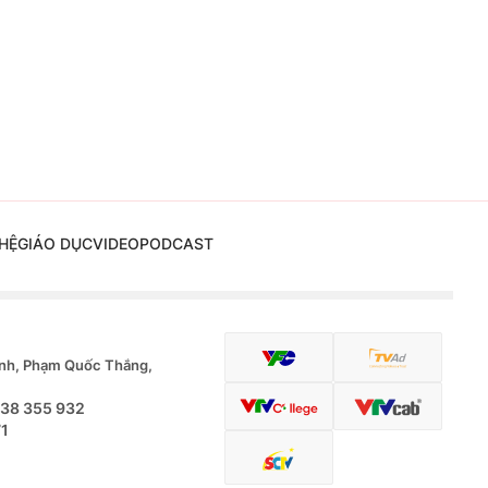
HỆ
GIÁO DỤC
VIDEO
PODCAST
nh, Phạm Quốc Thắng,
.38 355 932
71