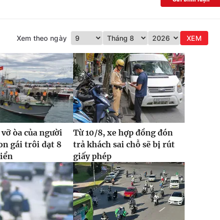
Xem theo ngày
XEM
 vỡ òa của người
Từ 10/8, xe hợp đồng đón
n gái trôi dạt 8
trả khách sai chỗ sẽ bị rút
biển
giấy phép