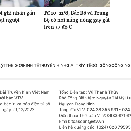
bị ghi nhận gần
Từ 10-11/8, Bắc Bộ và Trung
hạt nguội
Bộ có nơi nắng nóng gay gắt
trên 37 độ C
UẬT
THẾ GIỚI
KINH TẾ
TRUYỀN HÌNH
GIẢI TRÍ
Y TẾ
ĐỜI SỐNG
CÔNG NG
Đài Truyền hình Việt Nam
Tổng Biên tập:
Vũ Thanh Thủy
hời báo VTV
Phó Tổng Biên tập:
Nguyễn Thị Mỹ Hạ
g báo in và báo điện tử số
Nguyễn Trọng Ninh
 ngày 29/12/2023
Tổng đài VTV:
024.38 355 931 - 024
Ðiện thoại Thời báo VTV:
0988 671 6
Email:
toasoan@vtv.vn
Liên hệ quảng cáo:
(024) 626 79595