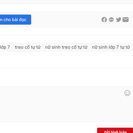
im cho bài đọc
lớp 7
treo cổ tự tử
nữ sinh treo cổ tự tử
nữ sinh lớp 7 tự tử
Gửi bình luận