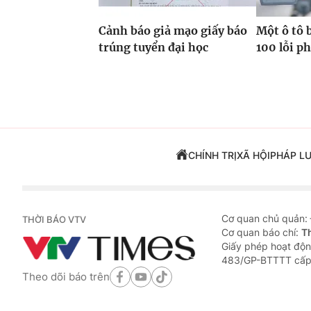
Cảnh báo giả mạo giấy báo
Một ô tô 
trúng tuyển đại học
100 lỗi p
CHÍNH TRỊ
XÃ HỘI
PHÁP L
Cơ quan chủ quản:
THỜI BÁO VTV
Cơ quan báo chí:
T
Giấy phép hoạt độn
483/GP-BTTTT cấp
Theo dõi báo trên