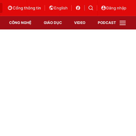
Cổng thông tin
English
Đăng nhập
CÔNG NGHỆ
GIÁO DỤC
VIDEO
PODCAST
VTV Money
VTV Thể thao
VTV Sức khoẻ
Bất động sản
Thị trường 24h
Tấm lòng Việt
Vươn mình bằng AI
VTV4
VTV8
VTV9
Lịch phát sóng
Giao lưu trực tuyến
Sự kiện