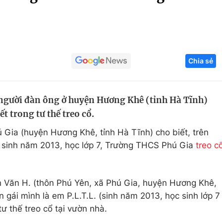
Góc ảnh
Giáo dục
Công nghệ
Chia sẻ
Tuyển sinh
Hitech Công ng
Học trực tuyến
Sản phẩm
 người đàn ông ở huyện Hương Khê (tỉnh Hà Tĩnh)
g
Thị trường
t trong tư thế treo cổ.
Tư vấn
Gia (huyện Hương Khê, tỉnh Hà Tĩnh) cho biết, trên
h sinh năm 2013, học lớp 7, Trường THCS Phú Gia
treo c
 Văn H. (thôn Phú Yên, xã Phú Gia, huyện Hương Khê,
 gái mình là em P.L.T.L. (sinh năm 2013, học sinh lớp 7
ư thế treo cổ tại vườn nhà.