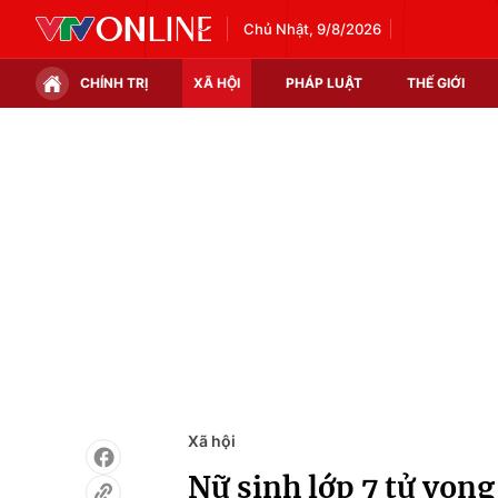
Chủ Nhật, 9/8/2026
CHÍNH TRỊ
XÃ HỘI
PHÁP LUẬT
THẾ GIỚI
Chính trị
Xã hội
Thế giới
Kinh tế
Tin tức
Tài chính
Thế giới đó đây
Thị trường
Câu chuyện quốc tế
Góc doanh nghiệp
Dữ liệu và đời sống
Xã hội
Nữ sinh lớp 7 tử vong