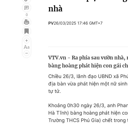
nhà
0
PV
26/03/2025 17:46 GMT+7
Giải trí
Đời sống
Điện ảnh
Du lịch
Âm nhạc
Làm đẹp
VTV.vn - Ra phía sau vườn nhà,
Sao
Chất lượng cuộc sốn
bàng hoàng phát hiện con gái chế
Chiều 26/3, lãnh đạo UBND xã Phú 
địa bàn vừa phát hiện một nữ sin
tự tử.
Khoảng 0h30 ngày 26/3, anh Phan
Hà Tĩnh) bàng hoàng phát hiện con
Trường THCS Phú Gia) chết trong t