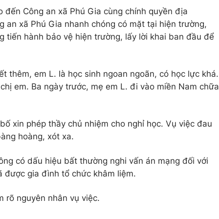
áo đến Công an xã Phú Gia cùng chính quyền địa
g an xã Phú Gia nhanh chóng có mặt tại hiện trường,
 tiến hành bảo vệ hiện trường, lấy lời khai ban đầu để
 thêm, em L. là học sinh ngoan ngoãn, có học lực khá.
 3 chị em. Ba ngày trước, mẹ em L. đi vào miền Nam chữa
bố xin phép thầy chủ nhiệm cho nghỉ học. Vụ việc đau
àng hoàng, xót xa.
ông có dấu hiệu bất thường nghi vấn án mạng đối với
ã được gia đình tổ chức khâm liệm.
m rõ nguyên nhân vụ việc.