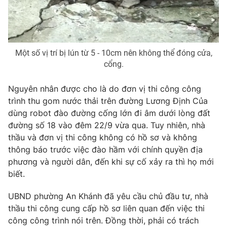
Photo
Infographic
Video
Shorts video
Một số vị trí bị lún từ 5 - 10cm nên không thể đóng cửa,
cổng.
VTV Money
VTV Thể thao
Nguyên nhân được cho là do đơn vị thi công công
trình thu gom nước thải trên đường Lương Định Của
VTV Sức khoẻ
Bất động sản
dùng robot đào đường cống lớn đi âm dưới lòng đất
đường số 18 vào đêm 22/9 vừa qua. Tuy nhiên, nhà
Thị trường 24h
Tấm lòng Việt
thầu và đơn vị thi công không có hồ sơ và không
thông báo trước việc đào hầm với chính quyền địa
phương và người dân, đến khi sự cố xảy ra thì họ mới
VTV4
Vươn mình bằng AI
biết.
VTV9
VTV8
UBND phường An Khánh đã yêu cầu chủ đầu tư, nhà
thầu thi công cung cấp hồ sơ liên quan đến việc thi
công công trình nói trên. Đồng thời, phải có trách
Liên hệ tòa soạn
English