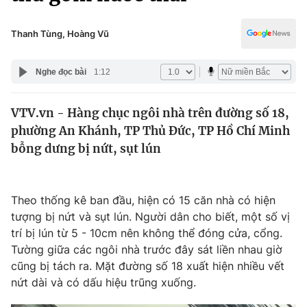
Chính trị
Truyền hình
Văn hóa - Giải trí
Thanh Tùng, Hoàng Vũ
Xã hội
Y tế
Đời sống
Nghe đọc bài
1:12
Pháp luật
Công nghệ
Giáo dục
VTV.vn - Hàng chục ngôi nhà trên đường số 18,
Y tế
phường An Khánh, TP Thủ Đức, TP Hồ Chí Minh
bỗng dưng bị nứt, sụt lún
Thế giới
Tin tức
Theo thống kê ban đầu, hiện có 15 căn nhà có hiện
Kinh tế
tượng bị nứt và sụt lún. Người dân cho biết, một số vị
Thế giới đó đây
Tài chính
trí bị lún từ 5 - 10cm nên không thể đóng cửa, cổng.
Dữ liệu và đời sống
Câu chuyện quốc tế
Tường giữa các ngôi nhà trước đây sát liền nhau giờ
Thị trường
cũng bị tách ra. Mặt đường số 18 xuất hiện nhiều vết
Truyền hình
nứt dài và có dấu hiệu trũng xuống.
Góc doanh nghiệp