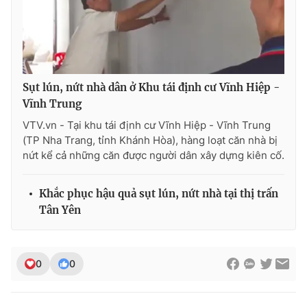
Ðiện thoại Thời báo VTV:
024.66 897 897
Email:
toasoan@vtv.vn
Liên hệ quảng cáo:
024-7300.7108
Sụt lún, nứt nhà dân ở Khu tái định cư Vĩnh Hiệp -
Vĩnh Trung
VTV.vn - Tại khu tái định cư Vĩnh Hiệp - Vĩnh Trung
(TP Nha Trang, tỉnh Khánh Hòa), hàng loạt căn nhà bị
nứt kể cả những căn được người dân xây dựng kiên cố.
Khắc phục hậu quả sụt lún, nứt nhà tại thị trấn
Tân Yên
® Cấm sao chép dưới mọi hình thức nếu không có sự chấp
thuận bằng văn bản. Ghi rõ nguồn VTV.vn khi phát hành lại
0
0
thông tin từ website này.