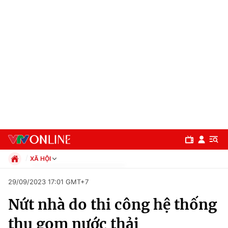
XÃ HỘI
Chính trị
29/09/2023 17:01 GMT+7
Xã hội
Nứt nhà do thi công hệ thống
Pháp luật
Chuyên mục
Kinh tế
thu gom nước thải
Thể thao