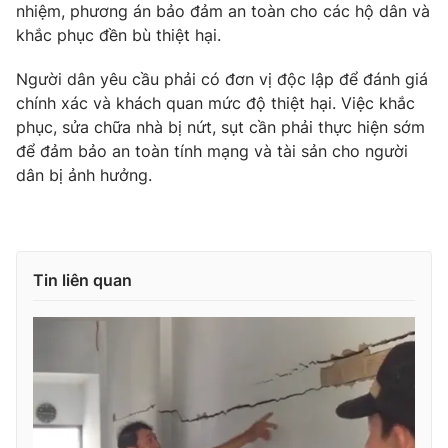
nhiệm, phương án bảo đảm an toàn cho các hộ dân và
khắc phục đền bù thiệt hại.
Người dân yêu cầu phải có đơn vị độc lập để đánh giá
THỜI BÁO VTV
chính xác và khách quan mức độ thiệt hại. Việc khắc
phục, sửa chữa nhà bị nứt, sụt cần phải thực hiện sớm
để đảm bảo an toàn tính mạng và tài sản cho người
dân bị ảnh hưởng.
Theo dõi báo trên
Cơ quan chủ quản:
Đài Truyền hình Việt Nam
Tin liên quan
Cơ quan báo chí:
Thời báo VTV
Giấy phép hoạt động báo in và báo điện tử số 483/GP-BTTTT
cấp ngày 29/12/2023
Tổng Biên tập:
Vũ Thanh Thủy
Phó Tổng Biên tập:
Nguyễn Thị Mỹ Hạnh, Phạm Quốc Thắng,
Nguyễn Trọng Ninh
Tổng đài VTV:
024.38 355 931 - 024.38 355 932