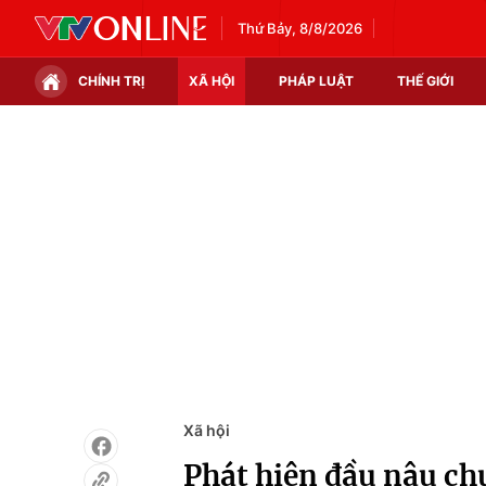
Thứ Bảy, 8/8/2026
CHÍNH TRỊ
XÃ HỘI
PHÁP LUẬT
THẾ GIỚI
Chính trị
Xã hội
Thế giới
Kinh tế
Tin tức
Tài chính
Thế giới đó đây
Thị trường
Câu chuyện quốc tế
Góc doanh nghiệp
Dữ liệu và đời sống
Xã hội
Phát hiện đầu nậu c