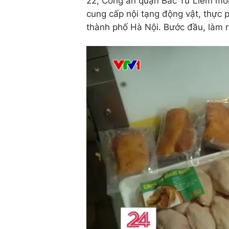
22, Công an quận Bắc Từ Liêm mới
cung cấp nội tạng động vật, thực 
thành phố Hà Nội. Bước đầu, làm r