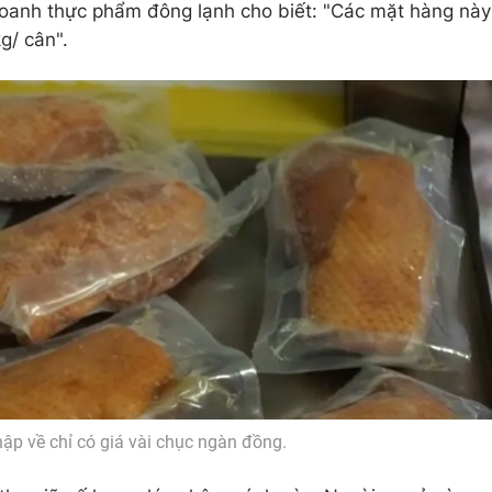
doanh thực phẩm đông lạnh cho biết: "Các mặt hàng này
g/ cân".
hập về chỉ có giá vài chục ngàn đồng.