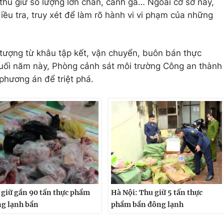
 thu giữ số lượng lớn chân, cánh gà… Ngoài cơ sở này,
ều tra, truy xét để làm rõ hành vi vi phạm của những
i tượng từ khâu tập kết, vận chuyển, buôn bán thực
cuối năm này, Phòng cảnh sát môi trường Công an thành
phương án để triệt phá.
 giữ gần 90 tấn thực phẩm
Hà Nội: Thu giữ 5 tấn thực
g lạnh bẩn
phẩm bẩn đông lạnh