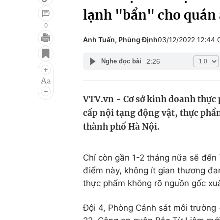
lạnh "bẩn" cho quán 
0
Anh Tuấn, Phùng Định
03/12/2022 12:44
Giải trí
Đời sống
2:26
Nghe đọc bài
Điện ảnh
Du lịch
Âm nhạc
Làm đẹp
VTV.vn - Cơ sở kinh doanh thực
Sao
Chất lượng cuộc sốn
cấp nội tạng động vật, thực phẩ
thành phố Hà Nội.
Chỉ còn gần 1-2 tháng nữa sẽ đến 
điểm này, không ít gian thương đa
thực phẩm không rõ nguồn gốc xuấ
Đội 4, Phòng Cảnh sát môi trường 