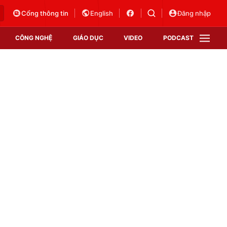
Cổng thông tin
English
Đăng nhập
CÔNG NGHỆ
GIÁO DỤC
VIDEO
PODCAST
VTV Money
VTV Thể thao
VTV Sức khoẻ
Bất động sản
Thị trường 24h
Tấm lòng Việt
Vươn mình bằng AI
VTV4
VTV8
VTV9
Lịch phát sóng
Giao lưu trực tuyến
Sự kiện