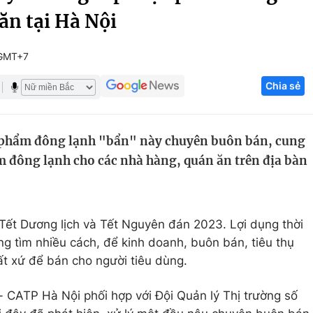
ăn tại Hà Nội
Góc ảnh
 GMT+7
Giáo dục
Công nghệ
Chia sẻ
Tuyển sinh
Hitech Công ng
Học trực tuyến
Sản phẩm
 phẩm đông lạnh "bẩn" này chuyên buôn bán, cung
g
Thị trường
m đông lạnh cho các nhà hàng, quán ăn trên địa bàn
Tư vấn
Tết Dương lịch và Tết Nguyên đán 2023. Lợi dụng thời
ng tìm nhiều cách, để kinh doanh, buôn bán, tiêu thụ
t xứ để bán cho người tiêu dùng.
- CATP Hà Nội phối hợp với Đội Quản lý Thị trường số