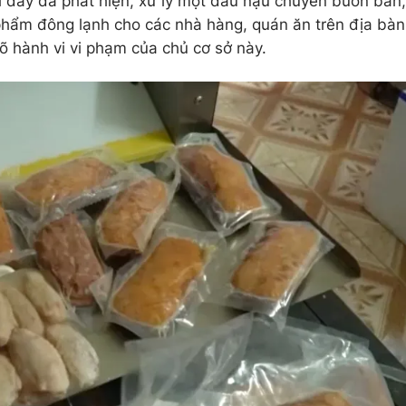
 đây đã phát hiện, xử lý một đầu nậu chuyên buôn bán,
phẩm đông lạnh cho các nhà hàng, quán ăn trên địa bàn
õ hành vi vi phạm của chủ cơ sở này.