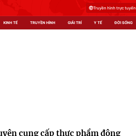
Truyền hình trực tuyến
KINH TẾ
TRUYỀN HÌNH
GIẢI TRÍ
Y TẾ
ĐỜI SỐNG
Pháp luật
Y tế
Truyền hình
Multimedia
Phim VTV
Video
Hậu trường
Shorts video
Nhân vật
Podcast
Khán giả
EMagazine
Giải sao mai
Photo
huyên cung cấp thực phẩm đông
Infographic