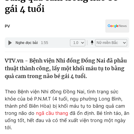
Chính trị
gái 4 tuổi
Truyền hình
Văn hóa - Giải trí
Xã hội
Y tế
PV
Đời sống
Pháp luật
Công nghệ
Nghe đọc bài
1:55
Giáo dục
Y tế
VTV.vn - Bệnh viện Nhi đồng Đồng Nai đã phẫu
thuật thành công, lấy một khối máu tụ to bằng
Thế giới
quả cam trong não bé gái 4 tuổi.
Tin tức
Kinh tế
Theo Bệnh viện Nhi đồng Đồng Nai, tình trạng sức
Thế giới đó đây
khỏe của bé P.N.M.T (4 tuổi, ngụ phường Long Bình,
Tài chính
Dữ liệu và đời sống
thành phố Biên Hòa) bị khối máu tụ to bằng quả cam
Câu chuyện quốc tế
Thị trường
trong não do
ngã cầu thang
đã ổn định. Bé tỉnh táo, ăn
uống tốt, hết đau và có thể xuất viện trong một ngày
Truyền hình
Góc doanh nghiệp
tới.