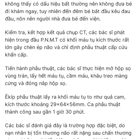
không thấy có dấu hiệu bất thường nên không đưa bé
Photo
Infographic
đi khám ngay, tuy nhiên đến đêm bé bắt đầu kêu đau
đầu, nôn nên người nhà đưa bé đến viện.
Video
Shorts video
Kiểm tra, kết hợp kết quả chụp CT, các bác sĩ phát
hiện trong đầu P.N.M.T có khối máu tụ kích thước rất
VTV Money
VTV Thể thao
lớn gây chèn ép não và chỉ định phẫu thuật cấp cứu
khẩn cấp.
VTV Sức khoẻ
Bất động sản
Tiến hành phẫu thuật, các bác sĩ thực hiện mở hộp sọ
vùng trán, lấy hết máu tụ, cầm máu, khâu treo màng
Thị trường 24h
Tấm lòng Việt
cứng và đóng nắp hộp sọ.
Êkíp phẫu thuật lấy ra khối máu tụ to như quả cam,
VTV4
Vươn mình bằng AI
kích thước khoảng 29x64x56mm. Ca phẫu thuật
thành công sau gần 1 giờ 30 phút.
VTV9
VTV8
Các bác sĩ đánh giá đây là trường hợp đặc biệt, do
nạn nhân bị tổn thương não rất nặng sau chấn thương
Liên hệ tòa soạn
English