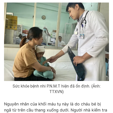
Phim VTV
Giải trí
Hậu trường
Điện ảnh
Đời sống
Nhân vật
Âm nhạc
Du lịch
Khán giả
Giáo dục
Sao
Làm đẹp
Giải sao mai
Tuyển sinh
Công nghệ
Chất lượng cuộc sống
Học trực tuyến
Hitech Công nghệ tương lai
Giao lưu trực tuyến
Sản phẩm
Lịch phát sóng
Thị trường
Sức khỏe bệnh nhi P.N.M.T hiện đã ổn định. (Ảnh:
Tư vấn
TTXVN)
Chuyên mục khác
Nguyên nhân của khối máu tụ này là do cháu bé bị
Emagazine
Podcast
ngã từ trên cầu thang xuống dưới. Người nhà kiểm tra