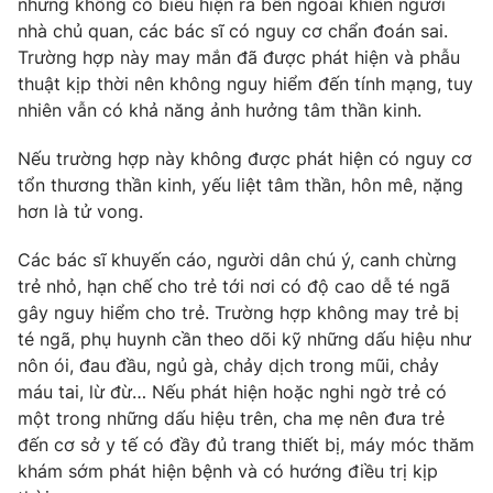
nhưng không có biểu hiện ra bên ngoài khiến người
nhà chủ quan, các bác sĩ có nguy cơ chẩn đoán sai.
Trường hợp này may mắn đã được phát hiện và phẫu
thuật kịp thời nên không nguy hiểm đến tính mạng, tuy
THỜI BÁO VTV
nhiên vẫn có khả năng ảnh hưởng tâm thần kinh.
Nếu trường hợp này không được phát hiện có nguy cơ
tổn thương thần kinh, yếu liệt tâm thần, hôn mê, nặng
hơn là tử vong.
Theo dõi báo trên
Các bác sĩ khuyến cáo, người dân chú ý, canh chừng
Cơ quan chủ quản:
Đài Truyền hình Việt Nam
trẻ nhỏ, hạn chế cho trẻ tới nơi có độ cao dễ té ngã
Cơ quan báo chí:
Thời báo VTV
gây nguy hiểm cho trẻ. Trường hợp không may trẻ bị
Giấy phép hoạt động báo in và báo điện tử số 483/GP-BTTTT
té ngã, phụ huynh cần theo dõi kỹ những dấu hiệu như
cấp ngày 29/12/2023
nôn ói, đau đầu, ngủ gà, chảy dịch trong mũi, chảy
Tổng Biên tập:
Vũ Thanh Thủy
máu tai, lừ đừ… Nếu phát hiện hoặc nghi ngờ trẻ có
một trong những dấu hiệu trên, cha mẹ nên đưa trẻ
Phó Tổng Biên tập:
Nguyễn Thị Mỹ Hạnh, Phạm Quốc Thắng,
đến cơ sở y tế có đầy đủ trang thiết bị, máy móc thăm
Nguyễn Trọng Ninh
khám sớm phát hiện bệnh và có hướng điều trị kịp
Tổng đài VTV:
024.38 355 931 - 024.38 355 932