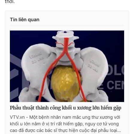
thời.
Ðiện thoại Thời báo VTV:
024.66 897 897
Email:
toasoan@vtv.vn
Tin liên quan
Liên hệ quảng cáo:
024-7300.7108
® Cấm sao chép dưới mọi hình thức nếu không có sự chấp
Phẫu thuật thành công khối u xương lớn hiếm gặp
thuận bằng văn bản. Ghi rõ nguồn VTV.vn khi phát hành lại
thông tin từ website này.
VTV.vn - Một bệnh nhân nam mắc ung thư xương với
khối u lớn nằm ở vị trí rất hiếm gặp, nguy cơ tử vong
cao đã được các bác sĩ thực hiện cuộc đại phẫu loại...