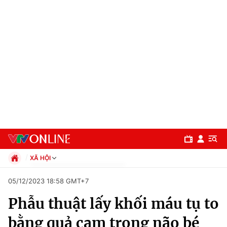
XÃ HỘI
Chính trị
05/12/2023 18:58 GMT+7
Xã hội
Phẫu thuật lấy khối máu tụ to
Pháp luật
Chuyên mục
Kinh tế
bằng quả cam trong não bé
Thể thao