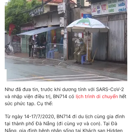
Photo
Infographic
Video
Shorts video
VTV Money
VTV Thể thao
VTV Sức khoẻ
Bất động sản
Thị trường 24h
Tấm lòng Việt
Như đã đưa tin, trước khi dương tính với SARS-CoV-2
VTV4
Vươn mình bằng AI
và nhập viện điều trị, BN714 có
lịch trình di chuyển
hết
sức phức tạp. Cụ thể:
VTV9
VTV8
Từ ngày 14-17/7/2020, BN714 đi du lịch cùng gia đình
tại thành phố Đà Nẵng (đi cùng vợ và con). Tại Đà
Liên hệ tòa soạn
English
Nẵng, gia đình bệnh nhân sống tại Khách sạn Hidden