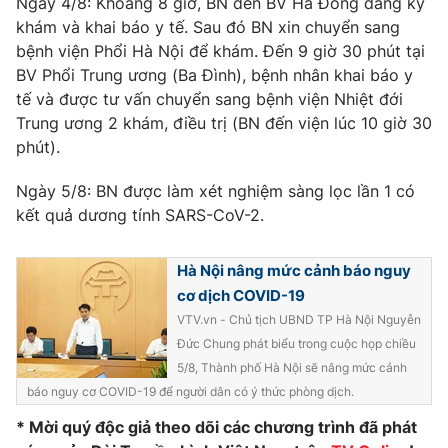
Ngày 4/8: Khoảng 8 giờ, BN đến BV Hà Đông đăng ký
khám và khai báo y tế. Sau đó BN xin chuyển sang
bệnh viện Phổi Hà Nội để khám. Đến 9 giờ 30 phút tại
BV Phổi Trung ương (Ba Đình), bệnh nhân khai báo y
tế và được tư vấn chuyển sang bệnh viện Nhiệt đới
Trung ương 2 khám, điều trị (BN đến viện lúc 10 giờ 30
phút).
Ngày 5/8: BN được làm xét nghiệm sàng lọc lần 1 có
kết quả dương tính SARS-CoV-2.
Hà Nội nâng mức cảnh báo nguy
cơ dịch COVID-19
VTV.vn - Chủ tịch UBND TP Hà Nội Nguyễn
Đức Chung phát biểu trong cuộc họp chiều
5/8, Thành phố Hà Nội sẽ nâng mức cảnh
báo nguy cơ COVID-19 để người dân có ý thức phòng dịch.
* Mời quý độc giả theo dõi các chương trình đã phát