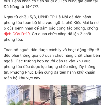
bus. Bệnh nhân có tiền sử đi du lịch cùng gia đình tại
Phim VTV
Giải trí
Đà Nẵng từ 14-17/7.
Hậu trường
Điện ảnh
Ngay từ chiều 5/8, UBND TP Hà Nội đã tiến hành
Đời sống
Nhân vật
phong tỏa toàn bộ khu vực ngõ 4, phố Kiều Mai là nơi
Âm nhạc
ở của bệnh nhân để đảm bảo công tác phòng, chống
Du lịch
Khán giả
Giáo dục
Sao
dịch COVID-19
. Cơ quan chức năng đã lập 2 chốt
Làm đẹp
Giải sao mai
phong tỏa.
Tuyển sinh
Công nghệ
Chất lượng cuộc sống
Toàn bộ người dân được cách ly và hoạt động tiếp tế
Học trực tuyến
đều phải thông qua cơ quan chức năng chốt chặn bên
Hitech Công nghệ tương lai
Giao lưu trực tuyến
ngoài. Các trường hợp người dân ra vào khu vực
Sản phẩm
phong tỏa đều được lực lượng chức năng lấy thông
tin. Phường Phúc Diễn cũng đã tiến hành khử khuẩn
Lịch phát sóng
Thị trường
toàn bộ khu vực này.
Tư vấn
Chuyên mục khác
Emagazine
Podcast