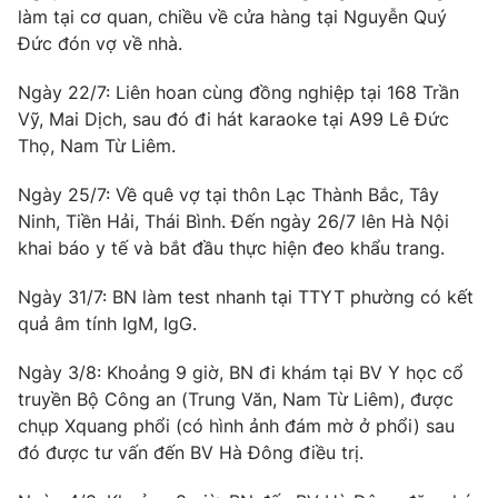
Ðiện thoại Thời báo VTV:
024.66 897 897
làm tại cơ quan, chiều về cửa hàng tại Nguyễn Quý
Đức đón vợ về nhà.
Email:
toasoan@vtv.vn
Liên hệ quảng cáo:
024-7300.7108
Ngày 22/7: Liên hoan cùng đồng nghiệp tại 168 Trần
Vỹ, Mai Dịch, sau đó đi hát karaoke tại A99 Lê Đức
Thọ, Nam Từ Liêm.
Ngày 25/7: Về quê vợ tại thôn Lạc Thành Bắc, Tây
Ninh, Tiền Hải, Thái Bình. Đến ngày 26/7 lên Hà Nội
khai báo y tế và bắt đầu thực hiện đeo khẩu trang.
Ngày 31/7: BN làm test nhanh tại TTYT phường có kết
quả âm tính IgM, IgG.
Ngày 3/8: Khoảng 9 giờ, BN đi khám tại BV Y học cổ
® Cấm sao chép dưới mọi hình thức nếu không có sự chấp
truyền Bộ Công an (Trung Văn, Nam Từ Liêm), được
thuận bằng văn bản. Ghi rõ nguồn VTV.vn khi phát hành lại
chụp Xquang phổi (có hình ảnh đám mờ ở phổi) sau
thông tin từ website này.
đó được tư vấn đến BV Hà Đông điều trị.