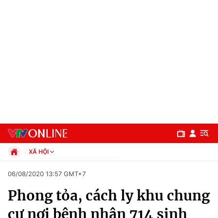
XÃ HỘI
Chính trị
06/08/2020 13:57 GMT+7
Xã hội
Phong tỏa, cách ly khu chung
Pháp luật
Chuyên mục
Kinh tế
cư nơi bệnh nhân 714 sinh
Thể thao