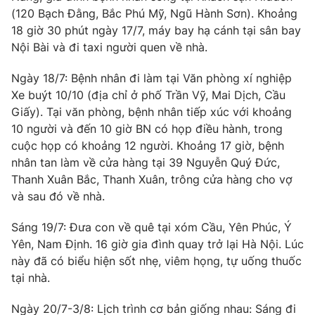
(120 Bạch Đằng, Bắc Phú Mỹ, Ngũ Hành Sơn). Khoảng
18 giờ 30 phút ngày 17/7, máy bay hạ cánh tại sân bay
Nội Bài và đi taxi người quen về nhà.
THỜI BÁO VTV
Ngày 18/7: Bệnh nhân đi làm tại Văn phòng xí nghiệp
Xe buýt 10/10 (địa chỉ ở phố Trần Vỹ, Mai Dịch, Cầu
Giấy). Tại văn phòng, bệnh nhân tiếp xúc với khoảng
10 người và đến 10 giờ BN có họp điều hành, trong
Theo dõi báo trên
cuộc họp có khoảng 12 người. Khoảng 17 giờ, bệnh
nhân tan làm về cửa hàng tại 39 Nguyễn Quý Đức,
Cơ quan chủ quản:
Đài Truyền hình Việt Nam
Thanh Xuân Bắc, Thanh Xuân, trông cửa hàng cho vợ
và sau đó về nhà.
Cơ quan báo chí:
Thời báo VTV
Giấy phép hoạt động báo in và báo điện tử số 483/GP-BTTTT
Sáng 19/7: Đưa con về quê tại xóm Cầu, Yên Phúc, Ý
cấp ngày 29/12/2023
Yên, Nam Định. 16 giờ gia đình quay trở lại Hà Nội. Lúc
Tổng Biên tập:
Vũ Thanh Thủy
này đã có biểu hiện sốt nhẹ, viêm họng, tự uống thuốc
Phó Tổng Biên tập:
Nguyễn Thị Mỹ Hạnh, Phạm Quốc Thắng,
tại nhà.
Nguyễn Trọng Ninh
Tổng đài VTV:
024.38 355 931 - 024.38 355 932
Ngày 20/7-3/8: Lịch trình cơ bản giống nhau: Sáng đi