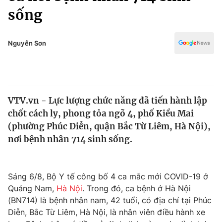
Chính trị
sống
Truyền hình
Văn hóa - Giải trí
Xã hội
Y tế
Nguyễn Sơn
Đời sống
Pháp luật
Công nghệ
Giáo dục
Y tế
VTV.vn - Lực lượng chức năng đã tiến hành lập
chốt cách ly, phong tỏa ngõ 4, phố Kiều Mai
Thế giới
(phường Phúc Diễn, quận Bắc Từ Liêm, Hà Nội),
Tin tức
nơi bệnh nhân 714 sinh sống.
Kinh tế
Thế giới đó đây
Tài chính
Dữ liệu và đời sống
Sáng 6/8, Bộ Y tế công bố 4 ca mắc mới COVID-19 ở
Câu chuyện quốc tế
Thị trường
Quảng Nam,
Hà Nội
. Trong đó, ca bệnh ở Hà Nội
(BN714) là bệnh nhân nam, 42 tuổi, có địa chỉ tại Phúc
Truyền hình
Góc doanh nghiệp
Diễn, Bắc Từ Liêm, Hà Nội, là nhân viên điều hành xe