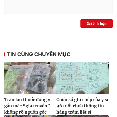
Gửi bình luận
TIN CÙNG CHUYÊN MỤC
Tràn lan thuốc đông y
Cuốn sổ ghi chép của y sĩ
gắn mác “gia truyền”
96 tuổi chứa thông tin
không rõ nguồn gốc
hàng trăm liệt sĩ