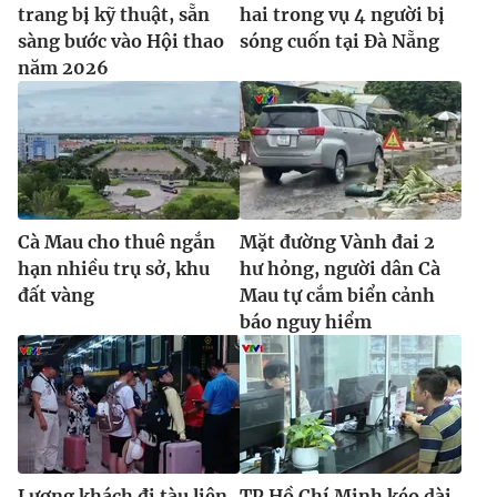
Ðiện thoại Thời báo VTV:
024.66 897 897
trang bị kỹ thuật, sẵn
hai trong vụ 4 người bị
sàng bước vào Hội thao
sóng cuốn tại Đà Nẵng
Email:
toasoan@vtv.vn
năm 2026
Liên hệ quảng cáo:
024-7300.7108
Cà Mau cho thuê ngắn
Mặt đường Vành đai 2
hạn nhiều trụ sở, khu
hư hỏng, người dân Cà
đất vàng
Mau tự cắm biển cảnh
báo nguy hiểm
® Cấm sao chép dưới mọi hình thức nếu không có sự chấp
thuận bằng văn bản. Ghi rõ nguồn VTV.vn khi phát hành lại
thông tin từ website này.
Lượng khách đi tàu liên
TP Hồ Chí Minh kéo dài