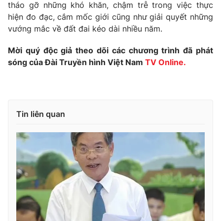
Phim VTV
tháo gỡ những khó khăn, chậm trễ trong việc thực
Giải trí
hiện đo đạc, cắm mốc giới cũng như giải quyết những
Hậu trường
vướng mắc về đất đai kéo dài nhiều năm.
Điện ảnh
Đời sống
Nhân vật
Mời quý độc giả theo dõi các chương trình đã phát
Âm nhạc
Du lịch
Khán giả
sóng của Đài Truyền hình Việt Nam
TV Online.
Giáo dục
Sao
Làm đẹp
Giải sao mai
Tuyển sinh
Công nghệ
Chất lượng cuộc sống
Học trực tuyến
Tin liên quan
Hitech Công nghệ tương lai
Giao lưu trực tuyến
Sản phẩm
Lịch phát sóng
Thị trường
Tư vấn
Chuyên mục khác
Emagazine
Podcast