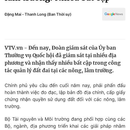
Chính trị
Truyền hình
Văn hóa - Giải trí
Đặng Mai - Thanh Long (Ban Thời sự)
Xã hội
Y tế
Đời sống
Pháp luật
Công nghệ
Giáo dục
VTV.vn - Đến nay, Đoàn giám sát của Ủy ban
Y tế
Thường vụ Quốc hội đã giám sát tại nhiều địa
phương và nhận thấy nhiều bất cập trong công
Thế giới
tác quản lý đất đai tại các nông, lâm trường.
Tin tức
Chính phủ yêu cầu đến cuối năm nay, phải phấn đấu
Kinh tế
hoàn thành việc đo đạc, lập bản đồ địa chính, cấp giấy
Thế giới đó đây
Tài chính
chứng nhận quyền sử dụng đất đối với các nông, lâm
Dữ liệu và đời sống
Câu chuyện quốc tế
trường.
Thị trường
Bộ Tài nguyên và Môi trường đang phối hợp cùng các
Truyền hình
Góc doanh nghiệp
Bộ, ngành, địa phương triển khai các giải pháp nhằm