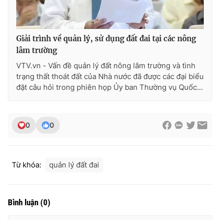
Photo
Infographic
Giải trình về quản lý, sử dụng đất đai tại các nông
Video
Shorts video
lâm trường
VTV.vn - Vấn đề quản lý đất nông lâm trường và tình
VTV Money
VTV Thể thao
trạng thất thoát đất của Nhà nước đã được các đại biểu
đặt câu hỏi trong phiên họp Ủy ban Thường vụ Quốc...
VTV Sức khoẻ
Bất động sản
0
0
Thị trường 24h
Tấm lòng Việt
VTV4
Vươn mình bằng AI
Từ khóa:
quản lý đất đai
VTV9
VTV8
Bình luận
(
0
)
Liên hệ tòa soạn
English