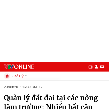
XÃ HỘI
Chính trị
23/09/2015 16:30 GMT+7
Xã hội
Quản lý đất đai tại các nông
Pháp luật
Chuyên mục
Kinh tế
lâm trường: Nhiều bất cập
Thể thao