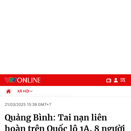
XÃ HỘI
Chính trị
21/03/2025 15:39 GMT+7
Xã hội
Quảng Bình: Tai nạn liên
Pháp luật
Chuyên mục
Kinh tế
hoàn trên Quốc lộ 1A, 8 người
Thể thao