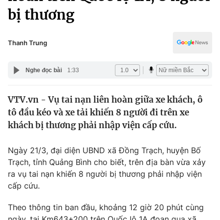
Chính trị
bị thương
Truyền hình
Văn hóa - Giải trí
Xã hội
Y tế
Thanh Trung
Đời sống
Pháp luật
Công nghệ
Nghe đọc bài
1:33
Giáo dục
Y tế
VTV.vn - Vụ tai nạn liên hoàn giữa xe khách, ô
tô đầu kéo và xe tải khiến 8 người đi trên xe
Thế giới
khách bị thương phải nhập viện cấp cứu.
Tin tức
Kinh tế
Ngày 21/3, đại diện UBND xã Đồng Trạch, huyện Bố
Thế giới đó đây
Trạch, tỉnh Quảng Bình cho biết, trên địa bàn vừa xảy
Tài chính
Dữ liệu và đời sống
ra vụ tai nạn khiến 8 người bị thương phải nhập viện
Câu chuyện quốc tế
Thị trường
cấp cứu.
Truyền hình
Góc doanh nghiệp
Theo thông tin ban đầu, khoảng 12 giờ 20 phút cùng
ngày, tại Km643+200 trên Quốc lộ 1A đoạn qua xã