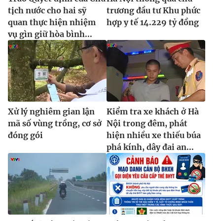
Ðiện thoại Thời báo VTV:
024.66 897 897
tịch nước cho hai sỹ
trương đầu tư Khu phức
Email:
toasoan@vtv.vn
quan thực hiện nhiệm
hợp y tế 14.229 tỷ đồng
Liên hệ quảng cáo:
024-7300.7108
vụ gìn giữ hòa bình...
Xử lý nghiêm gian lận
Kiểm tra xe khách ở Hà
mã số vùng trồng, cơ sở
Nội trong đêm, phát
đóng gói
hiện nhiều xe thiếu búa
phá kính, dây đai an...
® Cấm sao chép dưới mọi hình thức nếu không có sự chấp
thuận bằng văn bản. Ghi rõ nguồn VTV.vn khi phát hành lại
thông tin từ website này.