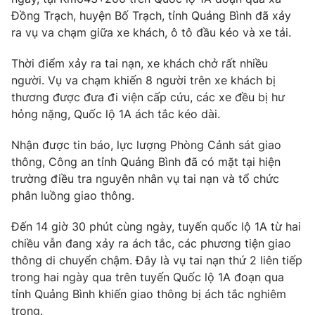
Phim VTV
Giải trí
Đồng Trạch, huyện Bố Trạch, tỉnh Quảng Bình đã xảy
Hậu trường
ra vụ va chạm giữa xe khách, ô tô đầu kéo và xe tải.
Điện ảnh
Đời sống
Nhân vật
Thời điểm xảy ra tai nạn, xe khách chở rất nhiều
Âm nhạc
người. Vụ va chạm khiến 8 người trên xe khách bị
Du lịch
Khán giả
Giáo dục
thương được đưa đi viện cấp cứu, các xe đều bị hư
Sao
Làm đẹp
hỏng nặng, Quốc lộ 1A ách tắc kéo dài.
Giải sao mai
Tuyển sinh
Công nghệ
Chất lượng cuộc sống
Nhận được tin báo, lực lượng Phòng Cảnh sát giao
Học trực tuyến
thông, Công an tỉnh Quảng Bình đã có mặt tại hiện
Hitech Công nghệ tương lai
Giao lưu trực tuyến
trường điều tra nguyên nhân vụ tai nạn và tổ chức
Sản phẩm
phân luồng giao thông.
Lịch phát sóng
Thị trường
Đến 14 giờ 30 phút cùng ngày, tuyến quốc lộ 1A từ hai
chiều vẫn đang xảy ra ách tắc, các phương tiện giao
Tư vấn
thông di chuyển chậm. Đây là vụ tai nạn thứ 2 liên tiếp
Chuyên mục khác
trong hai ngày qua trên tuyến Quốc lộ 1A đoạn qua
tỉnh Quảng Bình khiến giao thông bị ách tắc nghiêm
Emagazine
Podcast
trọng.