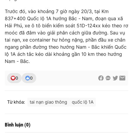
Photo
Infographic
Trước đó, vào khoảng 7 giờ ngày 20/3, tại Km
837+400 Quốc lộ 1A hướng Bắc - Nam, đoạn qua xã
Hải Phú, xe ô tô biển kiểm soát 51D-124xx kéo theo rơ
Video
Shorts video
moóc đã đâm vào giải phân cách giữa đường. Sau vụ
tai nạn, xe container hư hỏng nặng, phần đầu xe chắn
VTV Money
VTV Thể thao
ngang phần đường theo hướng Nam - Bắc khiến Quốc
lộ 1A ách tắc kéo dài khoảng gần 10 km theo hướng
VTV Sức khoẻ
Nam - Bắc.
Bất động sản
Thị trường 24h
0
0
Tấm lòng Việt
VTV4
Vươn mình bằng AI
Từ khóa:
tai nạn giao thông
quốc lộ 1A
VTV9
VTV8
Bình luận
(
0
)
Liên hệ tòa soạn
English