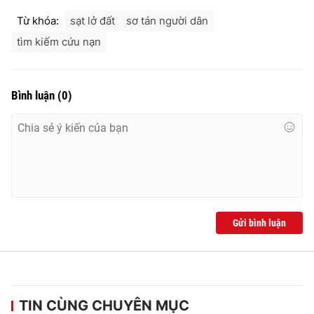
Ðiện thoại Thời báo VTV:
024.66 897 897
Từ khóa:
sạt lở đất
sơ tán người dân
Email:
toasoan@vtv.vn
tìm kiếm cứu nạn
Liên hệ quảng cáo:
024-7300.7108
Bình luận
(
0
)
Gửi bình luận
® Cấm sao chép dưới mọi hình thức nếu không có sự chấp
thuận bằng văn bản. Ghi rõ nguồn VTV.vn khi phát hành lại
thông tin từ website này.
TIN CÙNG CHUYÊN MỤC