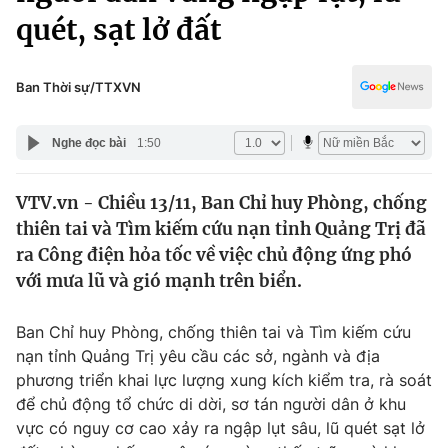
Chính trị
quét, sạt lở đất
Truyền hình
Văn hóa - Giải trí
Xã hội
Y tế
Ban Thời sự/TTXVN
Đời sống
Pháp luật
Công nghệ
Nghe đọc bài
1:50
Giáo dục
Y tế
VTV.vn - Chiều 13/11, Ban Chỉ huy Phòng, chống
thiên tai và Tìm kiếm cứu nạn tỉnh Quảng Trị đã
Thế giới
ra Công điện hỏa tốc về việc chủ động ứng phó
Tin tức
với mưa lũ và gió mạnh trên biển.
Kinh tế
Thế giới đó đây
Ban Chỉ huy Phòng, chống thiên tai và Tìm kiếm cứu
Tài chính
Dữ liệu và đời sống
nạn tỉnh Quảng Trị yêu cầu các sở, ngành và địa
Câu chuyện quốc tế
Thị trường
phương triển khai lực lượng xung kích kiểm tra, rà soát
để chủ động tổ chức di dời, sơ tán người dân ở khu
Truyền hình
Góc doanh nghiệp
vực có nguy cơ cao xảy ra ngập lụt sâu, lũ quét sạt lở