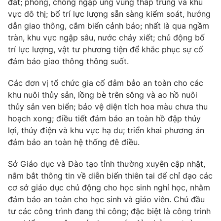
đất; phòng, chống ngập úng vùng thấp trũng và khu
Phim VTV
Giải trí
vực đô thị; bố trí lực lượng sẵn sàng kiểm soát, hướng
Hậu trường
dẫn giao thông, cắm biển cảnh báo; nhất là qua ngầm
Điện ảnh
tràn, khu vực ngập sâu, nước chảy xiết; chủ động bố
Đời sống
Nhân vật
trí lực lượng, vật tư phương tiện để khắc phục sự cố
Âm nhạc
Du lịch
đảm bảo giao thông thông suốt.
Khán giả
Giáo dục
Sao
Làm đẹp
Giải sao mai
Các đơn vị tổ chức gia cố đảm bảo an toàn cho các
Tuyển sinh
khu nuôi thủy sản, lồng bè trên sông và ao hồ nuôi
Công nghệ
Chất lượng cuộc sống
thủy sản ven biển; bảo vệ diện tích hoa màu chưa thu
Học trực tuyến
Hitech Công nghệ tương lai
hoạch xong; điều tiết đảm bảo an toàn hồ đập thủy
Giao lưu trực tuyến
lợi, thủy điện và khu vực hạ du; triển khai phương án
Sản phẩm
đảm bảo an toàn hệ thống đê điều.
Lịch phát sóng
Thị trường
Sở Giáo dục và Đào tạo tỉnh thường xuyên cập nhật,
nắm bắt thông tin về diễn biến thiên tai để chỉ đạo các
Tư vấn
cơ sở giáo dục chủ động cho học sinh nghỉ học, nhằm
Chuyên mục khác
đảm bảo an toàn cho học sinh và giáo viên. Chủ đầu
Emagazine
Podcast
tư các công trình đang thi công; đặc biệt là công trình