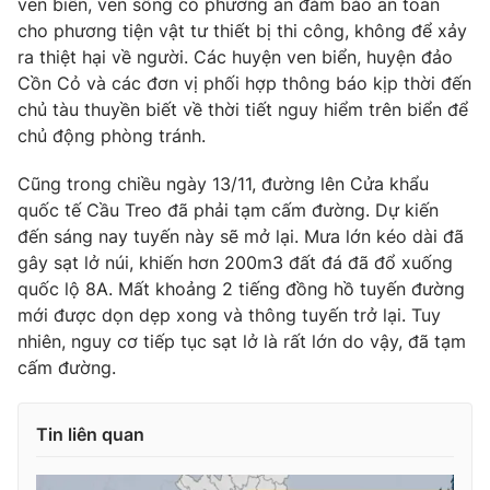
ven biển, ven sông có phương án đảm bảo an toàn
cho phương tiện vật tư thiết bị thi công, không để xảy
Photo
Infographic
ra thiệt hại về người. Các huyện ven biển, huyện đảo
Cồn Cỏ và các đơn vị phối hợp thông báo kịp thời đến
Video
Shorts video
chủ tàu thuyền biết về thời tiết nguy hiểm trên biển để
chủ động phòng tránh.
VTV Money
VTV Thể thao
Cũng trong chiều ngày 13/11, đường lên Cửa khẩu
quốc tế Cầu Treo đã phải tạm cấm đường. Dự kiến
VTV Sức khoẻ
Bất động sản
đến sáng nay tuyến này sẽ mở lại. Mưa lớn kéo dài đã
gây sạt lở núi, khiến hơn 200m3 đất đá đã đổ xuống
Thị trường 24h
quốc lộ 8A. Mất khoảng 2 tiếng đồng hồ tuyến đường
Tấm lòng Việt
mới được dọn dẹp xong và thông tuyến trở lại. Tuy
nhiên, nguy cơ tiếp tục sạt lở là rất lớn do vậy, đã tạm
VTV4
Vươn mình bằng AI
cấm đường.
VTV9
VTV8
Tin liên quan
Liên hệ tòa soạn
English