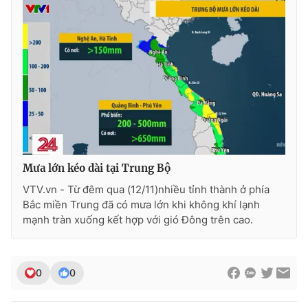
THỜI BÁO VTV
Theo dõi báo trên
Mưa lớn kéo dài tại Trung Bộ
Cơ quan chủ quản:
Đài Truyền hình Việt Nam
VTV.vn - Từ đêm qua (12/11)nhiều tỉnh thành ở phía
Cơ quan báo chí:
Thời báo VTV
Bắc miền Trung đã có mưa lớn khi không khí lạnh
Giấy phép hoạt động báo in và báo điện tử số 483/GP-BTTTT
mạnh tràn xuống kết hợp với gió Đông trên cao.
cấp ngày 29/12/2023
Tổng Biên tập:
Vũ Thanh Thủy
Phó Tổng Biên tập:
Nguyễn Thị Mỹ Hạnh, Phạm Quốc Thắng,
0
0
Nguyễn Trọng Ninh
Tổng đài VTV:
024.38 355 931 - 024.38 355 932