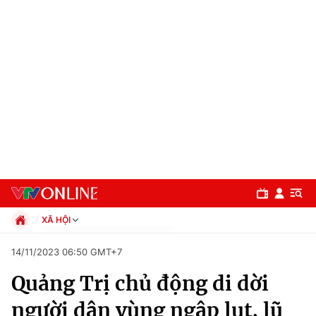
XÃ HỘI
Chính trị
14/11/2023 06:50 GMT+7
Xã hội
Quảng Trị chủ động di dời
Pháp luật
Chuyên mục
Kinh tế
người dân vùng ngập lụt, lũ
Thể thao