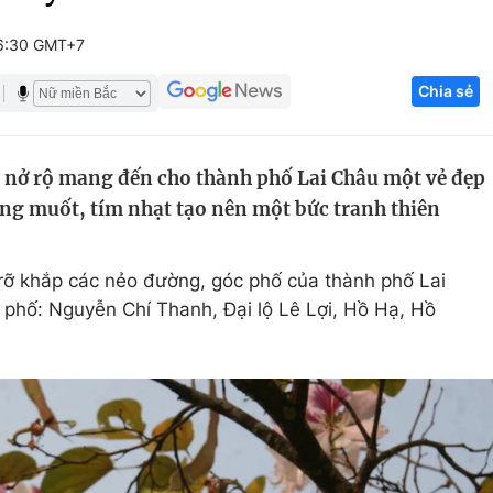
Góc ảnh
6:30 GMT+7
Chia sẻ
Giáo dục
Công nghệ
Tuyển sinh
Hitech Công ng
 nở rộ mang đến cho thành phố Lai Châu một vẻ đẹp
Học trực tuyến
Sản phẩm
ng muốt, tím nhạt tạo nên một bức tranh thiên
g
Thị trường
Tư vấn
rỡ khắp các nẻo đường, góc phố của thành phố Lai
n phố: Nguyễn Chí Thanh, Đại lộ Lê Lợi, Hồ Hạ, Hồ