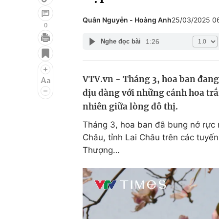
Quân Nguyễn - Hoàng Anh
25/03/2025 0
0
1:26
Nghe đọc bài
Giải trí
Đời sống
Điện ảnh
Du lịch
VTV.vn - Tháng 3, hoa ban đang
Âm nhạc
Làm đẹp
dịu dàng với những cánh hoa trắ
Sao
Chất lượng cuộc sốn
nhiên giữa lòng đô thị.
Tháng 3, hoa ban đã bung nở rực 
Châu, tỉnh Lai Châu trên các tuyế
Thượng…