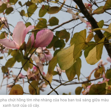
ôi pha chút hồng tím nhẹ nhàng của hoa ban toả sáng giữa màu
xanh tươi của cỏ cây.