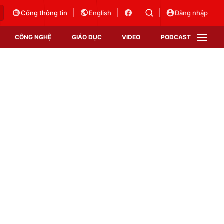
Cổng thông tin
English
Đăng nhập
CÔNG NGHỆ
GIÁO DỤC
VIDEO
PODCAST
VTV Money
VTV Thể thao
VTV Sức khoẻ
Bất động sản
Thị trường 24h
Tấm lòng Việt
Vươn mình bằng AI
VTV4
VTV8
VTV9
Lịch phát sóng
Giao lưu trực tuyến
Sự kiện