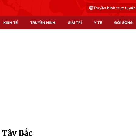
Truyền hình trực tuyến
KINH TẾ
TRUYỀN HÌNH
GIẢI TRÍ
Y TẾ
ĐỜI SỐNG
Pháp luật
Y tế
Truyền hình
Multimedia
Phim VTV
Video
Hậu trường
Shorts video
Nhân vật
Podcast
Khán giả
EMagazine
Giải sao mai
Photo
 Tây Bắc
Infographic