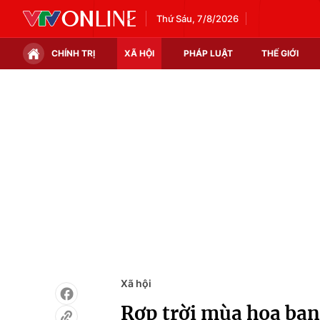
Thứ Sáu, 7/8/2026
CHÍNH TRỊ
XÃ HỘI
PHÁP LUẬT
THẾ GIỚI
Chính trị
Xã hội
Thế giới
Kinh tế
Tin tức
Tài chính
Thế giới đó đây
Thị trường
Câu chuyện quốc tế
Góc doanh nghiệp
Dữ liệu và đời sống
Xã hội
Rợp trời mùa hoa ban