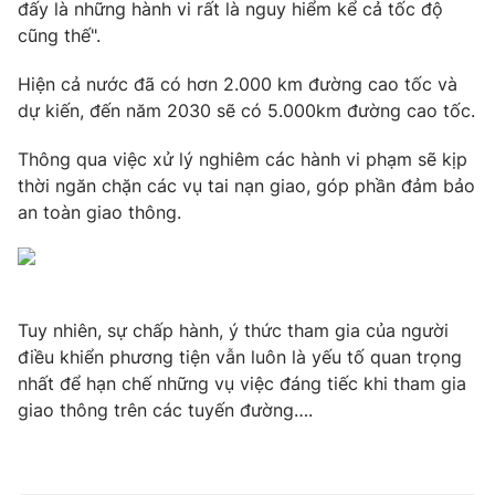
đấy là những hành vi rất là nguy hiểm kể cả tốc độ
Ðiện thoại Thời báo VTV:
024.66 897 897
cũng thế".
Email:
toasoan@vtv.vn
Liên hệ quảng cáo:
024-7300.7108
Hiện cả nước đã có hơn 2.000 km đường cao tốc và
dự kiến, đến năm 2030 sẽ có 5.000km đường cao tốc.
Thông qua việc xử lý nghiêm các hành vi phạm sẽ kịp
thời ngăn chặn các vụ tai nạn giao, góp phần đảm bảo
an toàn giao thông.
Tuy nhiên, sự chấp hành, ý thức tham gia của người
điều khiển phương tiện vẫn luôn là yếu tố quan trọng
nhất để hạn chế những vụ việc đáng tiếc khi tham gia
® Cấm sao chép dưới mọi hình thức nếu không có sự chấp
thuận bằng văn bản. Ghi rõ nguồn VTV.vn khi phát hành lại
giao thông trên các tuyến đường….
thông tin từ website này.