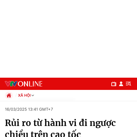
XÃ HỘI
Chính trị
16/03/2025 13:41 GMT+7
Xã hội
Rủi ro từ hành vi đi ngược
Pháp luật
Chuyên mục
Kinh tế
chiều trên cao tốc
Thể thao