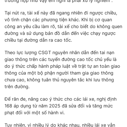
trường hợp như vậy em nghĩ là phải xử lý nghiêm".
Photo
Infographic
Tại nút ra, tài xế này đã ngang nhiên đi ngược chiều,
vô tình chặn các phương tiện khác. Khi bị cơ quan
Video
Shorts video
công an yêu cầu làm rõ, tài xế cho biết do không quen
đường và sử dụng bản đồ dẫn đến việc chạy ngược
chiều tại đường dẫn ra cao tốc.
VTV Money
VTV Thể thao
Theo lực lượng CSGT nguyên nhân dẫn đến tai nạn
VTV Sức khoẻ
Bất động sản
giao thông trên các tuyến đường cao tốc chủ yếu là
do ý thức chấp hành pháp luật về trật tự an toàn giao
thông của một bộ phận người tham gia giao thông
Thị trường 24h
Tấm lòng Việt
chưa cao, không tuân thủ nguyên tắc khi lưu thông
trên đường.
VTV4
Vươn mình bằng AI
Để răn đe, nâng cao ý thức cho các lái xe, nghị định
168 áp dụng từ năm 2025 đã sửa đổi và tăng mức
VTV9
VTV8
phạt đối với một số hành vi.
Liên hệ tòa soạn
English
Tuy nhiên, vì nhiều lý do khác nhau, nhiều lái xe vẫn