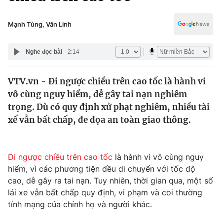
Chính trị
Truyền hình
Văn hóa - Giải trí
Mạnh Tùng, Văn Linh
Xã hội
Y tế
Đời sống
Nghe đọc bài
2:14
Pháp luật
Công nghệ
Giáo dục
VTV.vn - Đi ngược chiều trên cao tốc là hành vi
Y tế
vô cùng nguy hiểm, dễ gây tai nạn nghiêm
trọng. Dù có quy định xử phạt nghiêm, nhiều tài
Thế giới
xế vẫn bất chấp, đe dọa an toàn giao thông.
Tin tức
Kinh tế
Đi ngược chiều trên cao tốc
là hành vi vô cùng nguy
Thế giới đó đây
Tài chính
hiểm, vì các phương tiện đều di chuyển với tốc độ
Dữ liệu và đời sống
Câu chuyện quốc tế
cao, dễ gây ra tai nạn. Tuy nhiên, thời gian qua, một số
Thị trường
lái xe vẫn bất chấp quy định, vi phạm và coi thường
Truyền hình
tính mạng của chính họ và người khác.
Góc doanh nghiệp