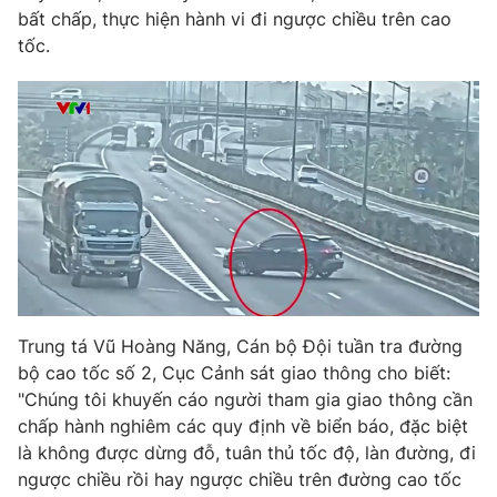
bất chấp, thực hiện hành vi đi ngược chiều trên cao
tốc.
THỜI BÁO VTV
Theo dõi báo trên
Cơ quan chủ quản:
Đài Truyền hình Việt Nam
Cơ quan báo chí:
Thời báo VTV
Giấy phép hoạt động báo in và báo điện tử số 483/GP-BTTTT
Trung tá Vũ Hoàng Năng, Cán bộ Đội tuần tra đường
cấp ngày 29/12/2023
bộ cao tốc số 2, Cục Cảnh sát giao thông cho biết:
Tổng Biên tập:
Vũ Thanh Thủy
"Chúng tôi khuyến cáo người tham gia giao thông cần
Phó Tổng Biên tập:
chấp hành nghiêm các quy định về biển báo, đặc biệt
Nguyễn Thị Mỹ Hạnh, Phạm Quốc Thắng,
Nguyễn Trọng Ninh
là không được dừng đỗ, tuân thủ tốc độ, làn đường, đi
Tổng đài VTV:
024.38 355 931 - 024.38 355 932
ngược chiều rồi hay ngược chiều trên đường cao tốc