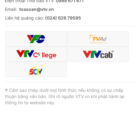
Ðiện thoại Thời báo VTV:
0988 671 671
Email:
toasoan@vtv.vn
Liên hệ quảng cáo:
(024) 626 79595
® Cấm sao chép dưới mọi hình thức nếu không có sự chấp
thuận bằng văn bản. Ghi rõ nguồn VTV.vn khi phát hành lại
thông tin từ website này.