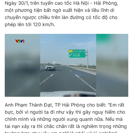
Phim VTV
Ngày 30/1, trên tuyến cao tốc Hà Nội - Hải Phòng,
Giải trí
một phương tiện bất ngờ xuất hiện và liều lĩnh di
Hậu trường
chuyển ngược chiều trên làn đường có tốc độ cho
Điện ảnh
Đời sống
phép lên tới 120 km/h.
Nhân vật
Âm nhạc
Du lịch
Khán giả
Giáo dục
Sao
Làm đẹp
Giải sao mai
Tuyển sinh
Công nghệ
Chất lượng cuộc sống
Học trực tuyến
Hitech Công nghệ tương lai
Giao lưu trực tuyến
Sản phẩm
Lịch phát sóng
Thị trường
Anh Phạm Thành Đạt, TP Hải Phòng cho biết: "Em rất
Tư vấn
bực, bởi vì người ta đi như vậy thì gây nguy hiểm cho
Chuyên mục khác
chính mình và những người xung quanh nữa. Nếu mà
Emagazine
Podcast
tai nạn xảy ra thì chắc chắn rất là nghiêm trọng những