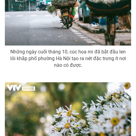
Phim VTV
Giải trí
Hậu trường
Điện ảnh
Đời sống
Nhân vật
Âm nhạc
Du lịch
Khán giả
Giáo dục
Sao
Làm đẹp
Giải sao mai
Những ngày cuối tháng 10, cúc họa mi đã bắt đầu len
Tuyển sinh
lỏi khắp phố phường Hà Nội tạo ra nét đặc trưng ít nơi
Công nghệ
Chất lượng cuộc sống
nào có được.
Học trực tuyến
Hitech Công nghệ tương lai
Giao lưu trực tuyến
Sản phẩm
Lịch phát sóng
Thị trường
Tư vấn
Chuyên mục khác
Emagazine
Podcast