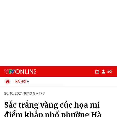
XÃ HỘI
Chính trị
26/10/2021 16:13 GMT+7
Xã hội
Sắc trắng vàng cúc họa mi
Pháp luật
Chuyên mục
Kinh tế
điểm khắp phố phường Hà
Thể thao