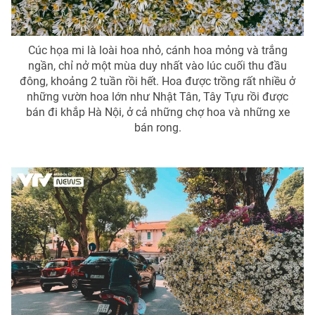
Cúc họa mi là loài hoa nhỏ, cánh hoa mỏng và trắng
ngần, chỉ nở một mùa duy nhất vào lúc cuối thu đầu
THỜI BÁO VTV
đông, khoảng 2 tuần rồi hết. Hoa được trồng rất nhiều ở
những vườn hoa lớn như Nhật Tân, Tây Tựu rồi được
bán đi khắp Hà Nội, ở cả những chợ hoa và những xe
bán rong.
Theo dõi báo trên
Cơ quan chủ quản:
Đài Truyền hình Việt Nam
Cơ quan báo chí:
Thời báo VTV
Giấy phép hoạt động báo in và báo điện tử số 483/GP-BTTTT
cấp ngày 29/12/2023
Tổng Biên tập:
Vũ Thanh Thủy
Phó Tổng Biên tập:
Nguyễn Thị Mỹ Hạnh, Phạm Quốc Thắng,
Nguyễn Trọng Ninh
Tổng đài VTV:
024.38 355 931 - 024.38 355 932