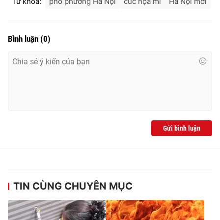
Từ khóa:
phố phường Hà Nội
cúc họa mi
Hà Nội mới
Bình luận
(
0
)
Gửi bình luận
TIN CÙNG CHUYÊN MỤC