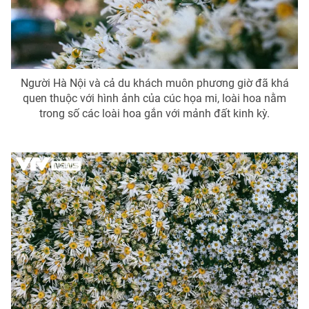
Photo
Infographic
Video
Shorts video
Người Hà Nội và cả du khách muôn phương giờ đã khá
quen thuộc với hình ảnh của cúc họa mi, loài hoa nằm
VTV Money
VTV Thể thao
trong số các loài hoa gắn với mảnh đất kinh kỳ.
VTV Sức khoẻ
Bất động sản
Thị trường 24h
Tấm lòng Việt
VTV4
Vươn mình bằng AI
VTV9
VTV8
Liên hệ tòa soạn
English