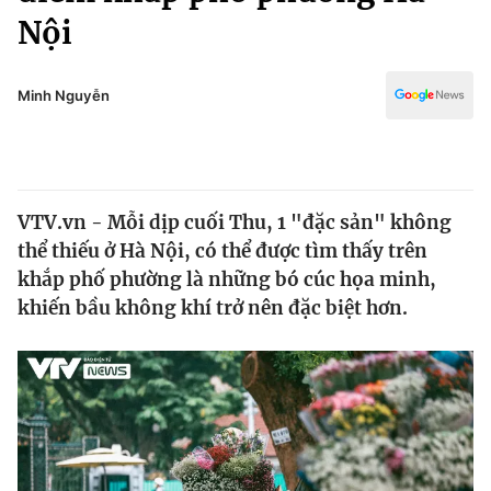
Chính trị
Nội
Truyền hình
Văn hóa - Giải trí
Xã hội
Y tế
Minh Nguyễn
Đời sống
Pháp luật
Công nghệ
Giáo dục
Y tế
VTV.vn - Mỗi dịp cuối Thu, 1 "đặc sản" không
thể thiếu ở Hà Nội, có thể được tìm thấy trên
Thế giới
khắp phố phường là những bó cúc họa minh,
Tin tức
khiến bầu không khí trở nên đặc biệt hơn.
Kinh tế
Thế giới đó đây
Tài chính
Dữ liệu và đời sống
Câu chuyện quốc tế
Thị trường
Truyền hình
Góc doanh nghiệp