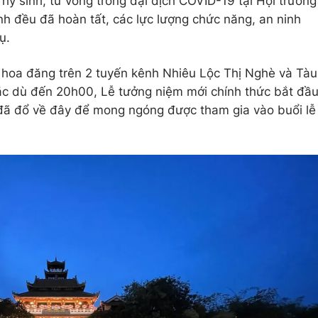
hy sinh, tử vong trong đại dịch COVID-19 tại Hội trường
h đều đã hoàn tất, các lực lượng chức năng, an ninh
vụ.
ả hoa đăng trên 2 tuyến kênh Nhiêu Lộc Thị Nghè và Tàu
c dù đến 20h00, Lễ tưởng niệm mới chính thức bắt đầ
đã đổ về đây để mong ngóng được tham gia vào buổi lễ