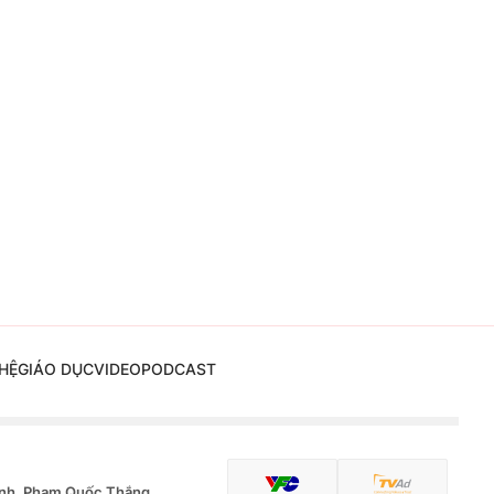
HỆ
GIÁO DỤC
VIDEO
PODCAST
nh, Phạm Quốc Thắng,