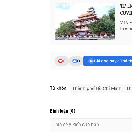
TP Hồ
COVI
VTV.v
trươn
0
0
Bài đọc hay? Thả t
Từ khóa:
Thành phố Hồ Chí Minh
Th
Bình luận
(
0
)