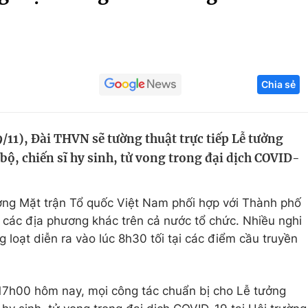
Góc ảnh
Giáo dục
Công nghệ
Chia sẻ
Tuyển sinh
Hitech Công ng
Học trực tuyến
Sản phẩm
11), Đài THVN sẽ tường thuật trực tiếp Lễ tưởng
g
Thị trường
bộ, chiến sĩ hy sinh, tử vong trong đại dịch COVID-
Tư vấn
ng Mặt trận Tổ quốc Việt Nam phối hợp với Thành phố
các địa phương khác trên cả nước tổ chức. Nhiều nghi
g loạt diễn ra vào lúc 8h30 tối tại các điểm cầu truyền
 17h00 hôm nay, mọi công tác chuẩn bị cho Lễ tưởng