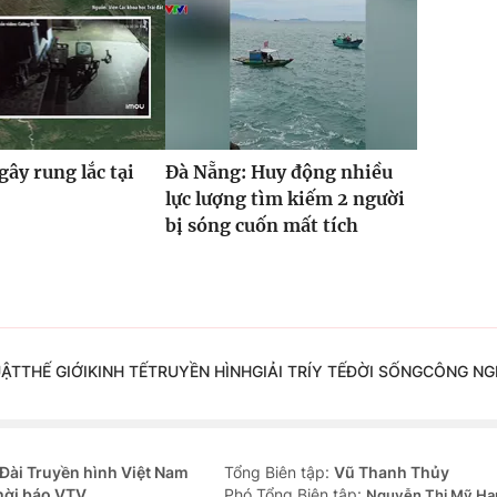
gây rung lắc tại
Đà Nẵng: Huy động nhiều
lực lượng tìm kiếm 2 người
bị sóng cuốn mất tích
UẬT
THẾ GIỚI
KINH TẾ
TRUYỀN HÌNH
GIẢI TRÍ
Y TẾ
ĐỜI SỐNG
CÔNG NG
Đài Truyền hình Việt Nam
Tổng Biên tập:
Vũ Thanh Thủy
hời báo VTV
Phó Tổng Biên tập:
Nguyễn Thị Mỹ Hạ