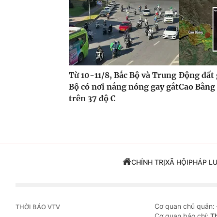
Từ 10-11/8, Bắc Bộ và Trung
Động đất 
Bộ có nơi nắng nóng gay gắt
Cao Bằng
trên 37 độ C
CHÍNH TRỊ
XÃ HỘI
PHÁP L
Cơ quan chủ quản:
THỜI BÁO VTV
Cơ quan báo chí:
T