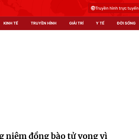
Truyền hình trực tuyến
KINH TẾ
TRUYỀN HÌNH
GIẢI TRÍ
Y TẾ
ĐỜI SỐNG
Pháp luật
Y tế
Truyền hình
Multimedia
Phim VTV
Video
Hậu trường
Shorts video
Nhân vật
Podcast
Khán giả
EMagazine
Giải sao mai
Photo
g niệm đồng bào tử vong vì
Infographic