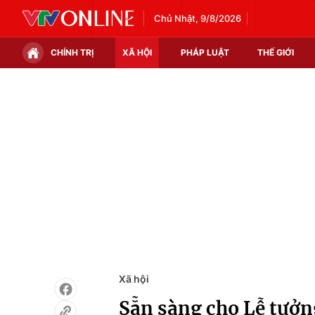
Chủ Nhật, 9/8/2026
CHÍNH TRỊ
XÃ HỘI
PHÁP LUẬT
THẾ GIỚI
Chính trị
Xã hội
Thế giới
Kinh tế
Tin tức
Tài chính
Thế giới đó đây
Thị trường
Câu chuyện quốc tế
Góc doanh nghiệp
Dữ liệu và đời sống
Xã hội
Sẵn sàng cho Lễ tưởn