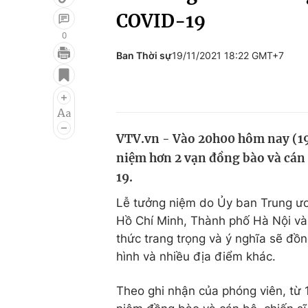
COVID-19
0
Ban Thời sự
19/11/2021 18:22 GMT+7
Giải trí
Đời sống
Điện ảnh
Du lịch
Âm nhạc
Làm đẹp
VTV.vn - Vào 20h00 hôm nay (19/
Sao
Chất lượng cuộc sốn
niệm hơn 2 vạn đồng bào và cán 
19.
Lễ tưởng niệm do Ủy ban Trung ươ
Hồ Chí Minh, Thành phố Hà Nội và 
thức trang trọng và ý nghĩa sẽ đồn
hình và nhiều địa điểm khác.
Theo ghi nhận của phóng viên, từ