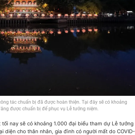
ông tác chuẩn bị đã được hoàn thiện. Tại đây sẽ có khoảng
đăng được chuẩn bị để phục vụ Lễ tưởng niệm.
t tối nay sẽ có khoảng 1.000 đại biểu tham dự Lễ tưởng
đại diện cho thân nhân, gia đình có người mất do COVID-