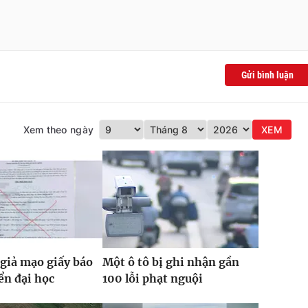
Gửi bình luận
Xem theo ngày
XEM
giả mạo giấy báo
Một ô tô bị ghi nhận gần
ển đại học
100 lỗi phạt nguội