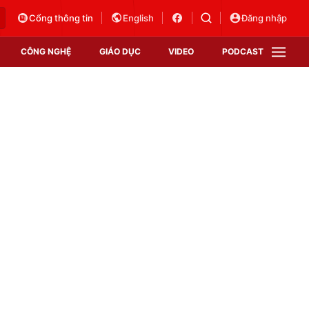
Cổng thông tin
English
Đăng nhập
CÔNG NGHỆ
GIÁO DỤC
VIDEO
PODCAST
VTV Money
VTV Thể thao
VTV Sức khoẻ
Bất động sản
Thị trường 24h
Tấm lòng Việt
Vươn mình bằng AI
VTV4
VTV8
VTV9
Lịch phát sóng
Giao lưu trực tuyến
Sự kiện