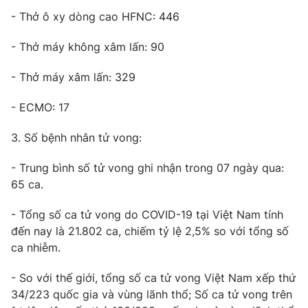
- Thở ô xy dòng cao HFNC: 446
- Thở máy không xâm lấn: 90
THỜI BÁO VTV
- Thở máy xâm lấn: 329
Theo dõi báo trên
- ECMO: 17
3. Số bệnh nhân tử vong:
Cơ quan chủ quản:
Đài Truyền hình Việt Nam
Cơ quan báo chí:
Thời báo VTV
- Trung bình số tử vong ghi nhận trong 07 ngày qua:
65 ca.
Giấy phép hoạt động báo in và báo điện tử số 483/GP-BTTTT
cấp ngày 29/12/2023
- Tổng số ca tử vong do COVID-19 tại Việt Nam tính
Tổng Biên tập:
Vũ Thanh Thủy
đến nay là 21.802 ca, chiếm tỷ lệ 2,5% so với tổng số
Phó Tổng Biên tập:
Nguyễn Thị Mỹ Hạnh, Phạm Quốc Thắng,
ca nhiễm.
Nguyễn Trọng Ninh
Tổng đài VTV:
024.38 355 931 - 024.38 355 932
- So với thế giới, tổng số ca tử vong Việt Nam xếp thứ
Ðiện thoại Thời báo VTV:
024.66 897 897
34/223 quốc gia và vùng lãnh thổ; Số ca tử vong trên