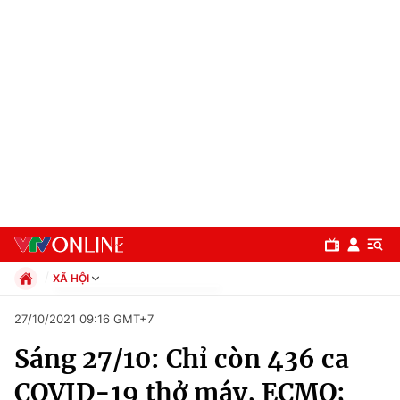
XÃ HỘI
Chính trị
27/10/2021 09:16 GMT+7
Xã hội
Sáng 27/10: Chỉ còn 436 ca
Pháp luật
Chuyên mục
Kinh tế
COVID-19 thở máy, ECMO;
Thể thao