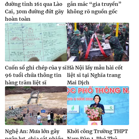
đường tỉnh 161 qua Lào
gắn mác “gia truyền”
Cai, 30m đường đứt gãy
không rõ nguồn gốc
hoàn toàn
Cuốn sổ ghi chép của y sĩ
Hà Nội lấy mẫu hài cốt
96 tuổi chứa thông tin
liệt sĩ tại Nghĩa trang
hàng trăm liệt sĩ
Mai Dịch
Nghệ An: Mưa lớn gây
Khởi công Trường THPT
ngập lụt, chia cắt nhiều
Nam Đàn 1, Phó Thủ