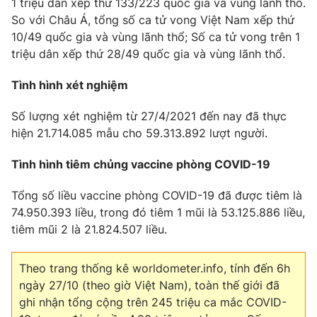
Email:
toasoan@vtv.vn
1 triệu dân xếp thứ 133/223 quốc gia và vùng lãnh thổ.
So với Châu Á, tổng số ca tử vong Việt Nam xếp thứ
Liên hệ quảng cáo:
024-7300.7108
10/49 quốc gia và vùng lãnh thổ; Số ca tử vong trên 1
triệu dân xếp thứ 28/49 quốc gia và vùng lãnh thổ.
Tình hình xét nghiệm
Số lượng xét nghiệm từ 27/4/2021 đến nay đã thực
hiện 21.714.085 mẫu cho 59.313.892 lượt người.
Tình hình tiêm chủng vaccine phòng COVID-19
Tổng số liều vaccine phòng COVID-19 đã được tiêm là
74.950.393 liều, trong đó tiêm 1 mũi là 53.125.886 liều,
® Cấm sao chép dưới mọi hình thức nếu không có sự chấp
tiêm mũi 2 là 21.824.507 liều.
thuận bằng văn bản. Ghi rõ nguồn VTV.vn khi phát hành lại
thông tin từ website này.
Theo trang thống kê worldometer.info, tính đến 6h
ngày 27/10 (theo giờ Việt Nam), toàn thế giới đã
ghi nhận tổng cộng trên 245 triệu ca mắc COVID-