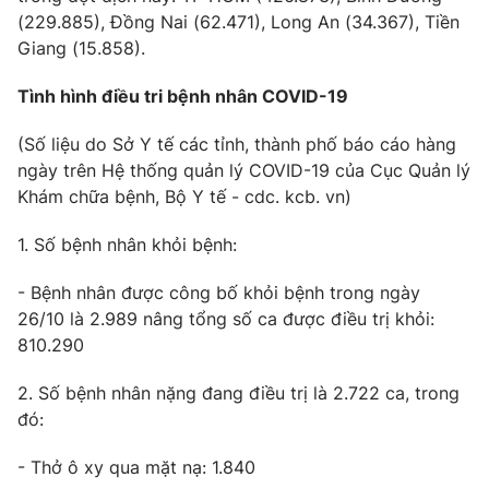
(229.885), Đồng Nai (62.471), Long An (34.367), Tiền
Photo
Infographic
Giang (15.858).
Tình hình điều tri bệnh nhân COVID-19
Video
Shorts video
(Số liệu do Sở Y tế các tỉnh, thành phố báo cáo hàng
VTV Money
VTV Thể thao
ngày trên Hệ thống quản lý COVID-19 của Cục Quản lý
Khám chữa bệnh, Bộ Y tế - cdc. kcb. vn)
VTV Sức khoẻ
Bất động sản
1. Số bệnh nhân khỏi bệnh:
Thị trường 24h
Tấm lòng Việt
- Bệnh nhân được công bố khỏi bệnh trong ngày
26/10 là 2.989 nâng tổng số ca được điều trị khỏi:
810.290
VTV4
Vươn mình bằng AI
2. Số bệnh nhân nặng đang điều trị là 2.722 ca, trong
VTV9
VTV8
đó:
- Thở ô xy qua mặt nạ: 1.840
Liên hệ tòa soạn
English