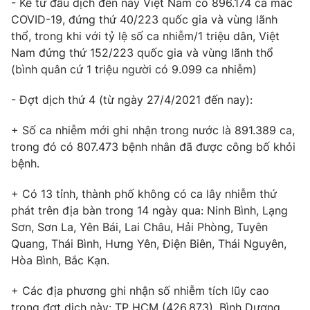
- Kể từ đầu dịch đến nay Việt Nam có 896.174 ca mắc
Phim VTV
Giải trí
COVID-19, đứng thứ 40/223 quốc gia và vùng lãnh
Hậu trường
thổ, trong khi với tỷ lệ số ca nhiễm/1 triệu dân, Việt
Điện ảnh
Nam đứng thứ 152/223 quốc gia và vùng lãnh thổ
Đời sống
Nhân vật
(bình quân cứ 1 triệu người có 9.099 ca nhiễm)
Âm nhạc
Du lịch
Khán giả
Giáo dục
Sao
- Đợt dịch thứ 4 (từ ngày 27/4/2021 đến nay):
Làm đẹp
Giải sao mai
Tuyển sinh
+ Số ca nhiễm mới ghi nhận trong nước là 891.389 ca,
Công nghệ
Chất lượng cuộc sống
trong đó có 807.473 bệnh nhân đã được công bố khỏi
Học trực tuyến
bệnh.
Hitech Công nghệ tương lai
Giao lưu trực tuyến
Sản phẩm
+ Có 13 tỉnh, thành phố không có ca lây nhiễm thứ
phát trên địa bàn trong 14 ngày qua: Ninh Bình, Lạng
Lịch phát sóng
Thị trường
Sơn, Sơn La, Yên Bái, Lai Châu, Hải Phòng, Tuyên
Quang, Thái Bình, Hưng Yên, Điện Biên, Thái Nguyên,
Tư vấn
Hòa Bình, Bắc Kạn.
Chuyên mục khác
+ Các địa phương ghi nhận số nhiễm tích lũy cao
Emagazine
Podcast
trong đợt dịch này: TP HCM (426.873), Bình Dương