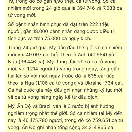
19, trong đó có gần 4,98 triệu ca tử vong. Số ca
nhiễm mới trong 24 giờ qua là 394.746 và 7.083 ca
tử vong mới.
Số bệnh nhân bình phục đã đạt trên 222 triệu
người, gần 18.000 bệnh nhân đang được điều trị
tích cực và trên 75.000 ca nguy kịch.
Trong 24 giờ qua, Mỹ dẫn đầu thế giới về ca nhiễm
mới với 49.097 ca; tiếp theo là Anh (40.954) và
Nga (36.446 ca). Mỹ đứng đầu về số ca tử vong
mới, với 1.214 người tử vong trong ngày, tăng gấp
hai lần so với một ngày trước đó là 635 ca; tiếp
theo là Nga (1.106 ca tử vong); và Ukraine (734 ca).
Cả hai quốc gia này đều ghi nhận những kỷ lục mới
về ca tử vong hàng ngày kể từ đầu dịch.
Mỹ, Ấn Độ và Brazil vẫn là 3 nước bị ảnh hưởng
nghiêm trọng nhất thế giới. Số ca nhiễm tại Mỹ đến
nay là 46.475.780 người, trong đó có 759.651 ca tử
vong. Ấn Độ ghi nhận tổng cộng 34.214.865 ca