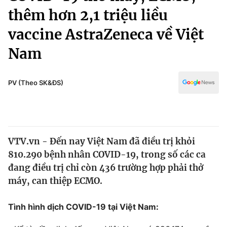
Chính trị
thêm hơn 2,1 triệu liều
Truyền hình
Văn hóa - Giải trí
vaccine AstraZeneca về Việt
Xã hội
Y tế
Nam
Đời sống
Pháp luật
Công nghệ
Giáo dục
PV (Theo SK&ĐS)
Y tế
Thế giới
VTV.vn - Đến nay Việt Nam đã điều trị khỏi
Tin tức
Kinh tế
810.290 bệnh nhân COVID-19, trong số các ca
Thế giới đó đây
đang điều trị chỉ còn 436 trường hợp phải thở
Tài chính
Dữ liệu và đời sống
máy, can thiệp ECMO.
Câu chuyện quốc tế
Thị trường
Tình hình dịch COVID-19 tại Việt Nam:
Truyền hình
Góc doanh nghiệp