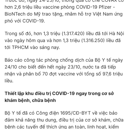
Trước đó, ngày 24-25/10, thông qua cơ chế COVAX có
hơn 2,6 triệu liều vaccine phòng COVID-19 Pfizer -
BioNTech do Mỹ trao tặng, nhằm hỗ trợ Việt Nam ứng
phó với COVID-19.
Trong số đó, hơn 1,3 triệu (1.317.420) liều đã tới Hà Nội
vào ngày hôm qua và hơn 1,3 triệu (1.316.250) liều đã
tới TPHCM vào sáng nay.
Báo cáo công tác phòng chống dịch của Bộ Y tế ngày
24/10 cho biết đến hết ngày 23/10, nước ta đã tiếp
nhận và phân bổ 70 đợt vaccine với tổng số 97,6 triệu
liều.
Thiết lập khu điều trị COVID-19 ngay trong cơ sở
khám bệnh, chữa bệnh
Bộ Y tế đã có Công điện 1695/CĐ-BYT về việc bảo
đảm khả năng thu dung, điều trị của cơ sở khám, chữa
bệnh các tuyến để thích ứng an toàn, linh hoạt, kiểm